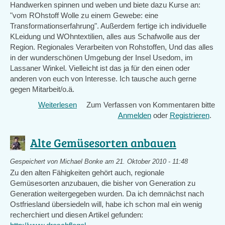
Handwerken spinnen und weben und biete dazu Kurse an:
"vom ROhstoff Wolle zu einem Gewebe: eine
Transformationserfahrung". Außerdem fertige ich individuelle
KLeidung und WOhntextilien, alles aus Schafwolle aus der
Region. Regionales Verarbeiten von Rohstoffen, Und das alles
in der wunderschönen Umgebung der Insel Usedom, im
Lassaner Winkel. Vielleicht ist das ja für den einen oder
anderen von euch von Interesse. Ich tausche auch gerne
gegen Mitarbeit/o.ä.
Weiterlesen
über
Zum Verfassen von Kommentaren bitte
altes
Anmelden
oder
Registrieren
.
Handwerk
wiedererlernen:
Alte Gemüsesorten anbauen
spinnen
und
Gespeichert von
Michael Bonke
am 21. Oktober 2010 - 11:48
weben
Zu den alten Fähigkeiten gehört auch, regionale
Gemüsesorten anzubauen, die bisher von Generation zu
Generation weitergegeben wurden. Da ich demnächst nach
Ostfriesland übersiedeln will, habe ich schon mal ein wenig
recherchiert und diesen Artikel gefunden: