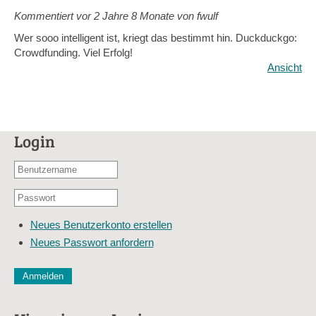
Kommentiert vor
2 Jahre 8 Monate von fwulf
Wer sooo intelligent ist, kriegt das bestimmt hin. Duckduckgo:
Crowdfunding. Viel Erfolg!
Ansicht
Login
Benutzername
oder
Passwort
E-
*
Mail-
Neues Benutzerkonto erstellen
Adresse
Neues Passwort anfordern
*
CAPTCHA
Diese Sicherheitsfrage überprüft, ob Sie ein menschlicher Besu
verhindert automatisches Spamming.