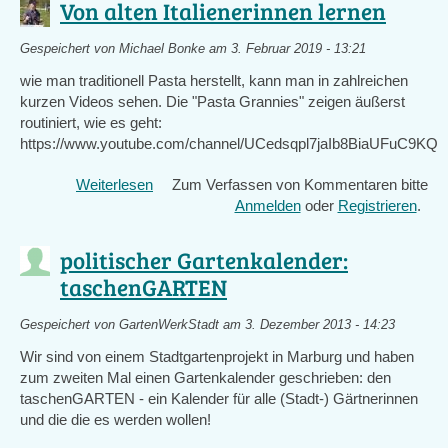
Von alten Italienerinnen lernen
Gespeichert von
Michael Bonke
am 3. Februar 2019 - 13:21
wie man traditionell Pasta herstellt, kann man in zahlreichen
kurzen Videos sehen. Die "Pasta Grannies" zeigen äußerst
routiniert, wie es geht:
https://www.youtube.com/channel/UCedsqpl7jaIb8BiaUFuC9KQ
Weiterlesen
über
Zum Verfassen von Kommentaren bitte
Von
Anmelden
oder
Registrieren
.
alten
Italienerinnen
politischer Gartenkalender:
lernen
taschenGARTEN
Gespeichert von
GartenWerkStadt
am 3. Dezember 2013 - 14:23
Wir sind von einem Stadtgartenprojekt in Marburg und haben
zum zweiten Mal einen Gartenkalender geschrieben: den
taschenGARTEN - ein Kalender für alle (Stadt-) Gärtnerinnen
und die die es werden wollen!