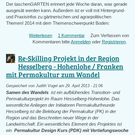
Der taschenGARTEN erinnert jede Woche daran, was gerade
ausgesät werden kann. Außerdem ist er voll mit Hintergrund-
und Praxisinfos zu gärtnerischen und agrarpolitischen
Themen! 2014 mit dem Themenschwerpunkt Boden:
Weiterlesen
über
1 Kommentar
Zum Verfassen von
Kommentaren bitte
politischer
Anmelden
oder
Registrieren
.
Gartenkalender:
taschenGARTEN
Re-Skilling Projekt in der Region
Hesselberg - Hohenlohe / Franken
mit Permakultur zum Wandel
Gespeichert von
Judith Vogel
am 29. April 2013 - 21:06
Samen des Wandels
ist ein aufblühendes Transition- und
Permakulturprojekt im Raum Hesselberg-Hohenlohe. Das
wesentliche Anliegen der Initiatoren Permakulturfreunde
Hesselberg ist die Belebung der Permakultur (PK) in der
Region und das Beschreiten neuer Wege in der
Landwirtschaft. Ein wesentliches Element des Projektes ist
ein
Permakultur Design Kurs (PDK) mit Vertiefungswoche