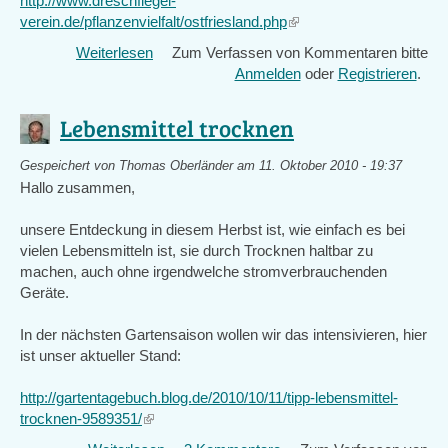
http://www.dreschflegel-
verein.de/pflanzenvielfalt/ostfriesland.php
(link
is
Weiterlesen
über
Zum Verfassen von Kommentaren bitte
external)
Alte
Anmelden
oder
Registrieren
.
Gemüsesorten
anbauen
Lebensmittel trocknen
Gespeichert von
Thomas Oberländer
am 11. Oktober 2010 - 19:37
Hallo zusammen,
unsere Entdeckung in diesem Herbst ist, wie einfach es bei
vielen Lebensmitteln ist, sie durch Trocknen haltbar zu
machen, auch ohne irgendwelche stromverbrauchenden
Geräte.
In der nächsten Gartensaison wollen wir das intensivieren, hier
ist unser aktueller Stand:
http://gartentagebuch.blog.de/2010/10/11/tipp-lebensmittel-
trocknen-9589351/
(link
is