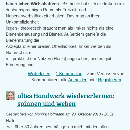
Juni
bäuerlichen Wirtschaftens
. Bis heute hat sich die Imkerei im
2012
deutschsprachigen Raum als Freizeit- und
in
Nebenerwerbstätigkeit erhalten. Das mag an ihrer
KIEL
Unkompliziertheit
liegen - theoretisch braucht man als Imker nichts als eine
Bienenbehausung und Bienen. Außerdem genießt die
Bienenhaltung die
Akzeptanz einer breiten Öffentlichkeit: Imker werden als
Naturschützer
mit praktischem Nutzen (Honig) angesehen, und es gibt
Förderung und
Weiterlesen
über
1 Kommentar
Zum Verfassen von
Kommentaren bitte
Von
Anmelden
oder
Registrieren
.
wegen
"alte
altes Handwerk wiedererlernen:
Fähigkeit":
spinnen und weben
Imkerei
Gespeichert von
Monika Hoffmann
am 23. Oktober 2010 - 20:51
Hallo,
seit über 30 Jahren beschäftige ich mich mit den alten