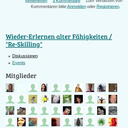
Weiterlesen
über
3 Kommentare
Zum Verfassen von
external)
Kommentaren bitte
Lebensmittel
Anmelden
oder
Registrieren
.
trocknen
Wieder-Erlernen alter Fähigkeiten /
"Re-Skilling"
Diskussionen
Events
Mitglieder