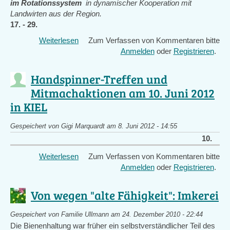
im Rotationssystem
in dynamischer Kooperation mit
Landwirten aus der Region.
17. - 29.
Weiterlesen
über
Zum Verfassen von Kommentaren bitte
Re-
Anmelden
oder
Registrieren
.
Skilling
Projekt
Handspinner-Treffen und
in
Mitmachaktionen am 10. Juni 2012
der
in KIEL
Region
Hesselberg
-
Gespeichert von
Gigi Marquardt
am 8. Juni 2012 - 14:55
Hohenlohe
10.
/
Weiterlesen
über
Zum Verfassen von Kommentaren bitte
Franken
Handspinner-
Anmelden
oder
Registrieren
.
mit
Treffen
Permakultur
und
Von wegen "alte Fähigkeit": Imkerei
zum
Mitmachaktionen
Wandel
am
Gespeichert von
Familie Ullmann
am 24. Dezember 2010 - 22:44
10.
Die Bienenhaltung war früher ein selbstverständlicher Teil des