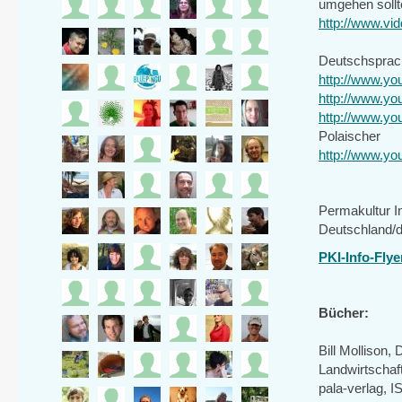
umgehen sollt
http://www.vi
Deutschsprac
http://www.
http://www.y
http://www.
Polaischer
http://www.y
Permakultur In
Deutschland/d
PKI-Info-Flye
Bücher:
Bill Mollison,
Landwirtschaf
pala-verlag, 