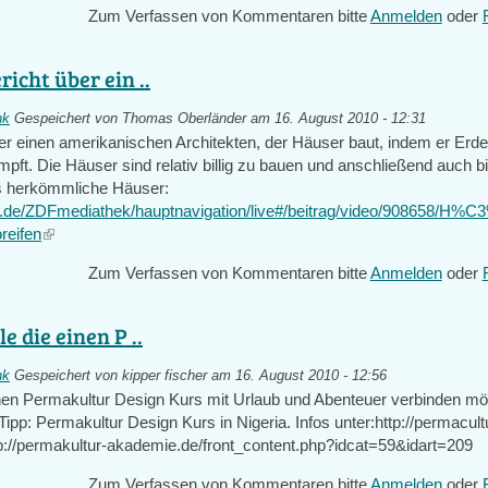
Zum Verfassen von Kommentaren bitte
Anmelden
oder
external)
richt über ein ..
nk
Gespeichert von
Thomas Oberländer
am 16. August 2010 - 12:31
er einen amerikanischen Architekten, der Häuser baut, indem er Erde 
mpft. Die Häuser sind relativ billig zu bauen und anschließend auch bil
ls herkömmliche Häuser:
f.de/ZDFmediathek/hauptnavigation/live#/beitrag/video/908658/H%C
reifen
(link
is
Zum Verfassen von Kommentaren bitte
Anmelden
oder
external)
le die einen P ..
nk
Gespeichert von
kipper fischer
am 16. August 2010 - 12:56
inen Permakultur Design Kurs mit Urlaub und Abenteuer verbinden mög
 Tipp: Permakultur Design Kurs in Nigeria. Infos unter:http://permacult
ttp://permakultur-akademie.de/front_content.php?idcat=59&idart=209
Zum Verfassen von Kommentaren bitte
Anmelden
oder