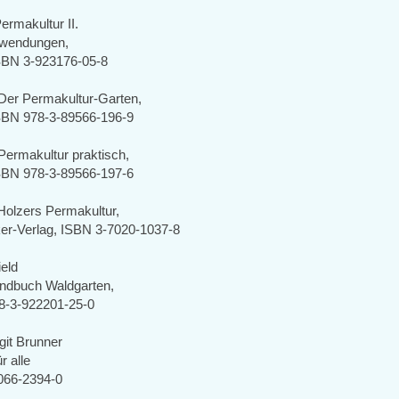
Permakultur II.
nwendungen,
ISBN 3-923176-05-8
Der Permakultur-Garten,
ISBN 978-3-89566-196-9
Permakultur praktisch,
ISBN 978-3-89566-197-6
Holzers Permakultur,
er-Verlag, ISBN 3-7020-1037-8
ield
ndbuch Waldgarten,
8-3-922201-25-0
it Brunner
r alle
066-2394-0