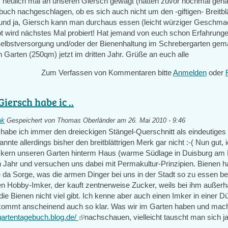
 neulich mal an unseren Giersch gewagt (hatten zuvor nochmal gen
ch nachgeschlagen, ob es sich auch nicht um den -giftigen- Breitblä
und ja, Giersch kann man durchaus essen (leicht würziger Geschm
t wird nächstes Mal probiert! Hat jemand von euch schon Erfahrunge
elbstversorgung und/oder der Bienenhaltung im Schrebergarten gem
Garten (250qm) jetzt im dritten Jahr. Grüße an euch alle
Zum Verfassen von Kommentaren bitte
Anmelden
oder
iersch habe ic ..
nk
Gespeichert von
Thomas Oberländer
am 26. Mai 2010 - 9:46
habe ich immer den dreieckigen Stängel-Querschnitt als eindeutiges 
te allerdings bisher den breitblättrigen Merk gar nicht :-( Nun gut, i
kern unseren Garten hinterm Haus (warme Südlage in Duisburg am 
en Jahr und versuchen uns dabei mit Permakultur-Prinzipien. Bienen h
tte da Sorge, was die armen Dinger bei uns in der Stadt so zu essen
en Hobby-Imker, der kauft zentnerweise Zucker, weils bei ihm außerh
die Bienen nicht viel gibt. Ich kenne aber auch einen Imker in einer D
 kommt anscheinend auch so klar. Was wir im Garten haben und mac
/gartentagebuch.blog.de/
(link
nachschauen, vielleicht tauscht man sich j
is