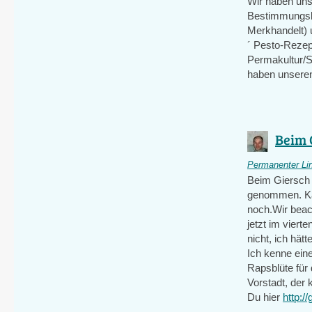
Wir haben uns
Bestimmungsbu
Merkhandelt) 
´ Pesto-Rezep
Permakultur/S
haben unseren 
Beim G
Permanenter Li
Beim Giersch 
genommen. Kann
noch.Wir beac
jetzt im viert
nicht, ich hä
Ich kenne ein
Rapsblüte für 
Vorstadt, der
Du hier
http:/