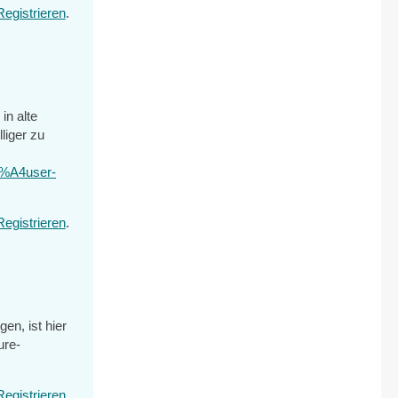
Registrieren
.
in alte
liger zu
3%A4user-
Registrieren
.
en, ist hier
ure-
Registrieren
.