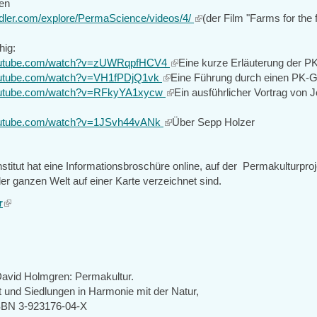
en
is
ddler.com/explore/PermaScience/videos/4/
external)
(link
(der Film "Farms for the 
is
hig:
external)
youtube.com/watch?v=zUWRqpfHCV4
(link
Eine kurze Erläuterung der PK
outube.com/watch?v=VH1fPDjQ1vk
(link
is
Eine Führung durch einen PK-G
youtube.com/watch?v=RFkyYA1xycw
is
(link
external)
Ein ausführlicher Vortrag von 
external)
is
outube.com/watch?v=1JSvh44vANk
(link
external)
Über Sepp Holzer
is
external)
stitut hat eine Informationsbroschüre online, auf der Permakulturproj
er ganzen Welt auf einer Karte verzeichnet sind.
r
(link
is
external)
 David Holmgren: Permakultur.
t und Siedlungen in Harmonie mit der Natur,
ISBN 3-923176-04-X