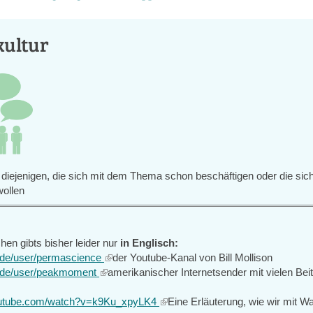
ultur
 diejenigen, die sich mit dem Thema schon beschäftigen oder die sic
wollen
hen gibts bisher leider nur
in Englisch:
de/user/permascience
(link
der Youtube-Kanal von Bill Mollison
.de/user/peakmoment
(link
is
amerikanischer Internetsender mit vielen Bei
is
external)
outube.com/watch?v=k9Ku_xpyLK4
external)
(link
Eine Erläuterung, wie wir mit W