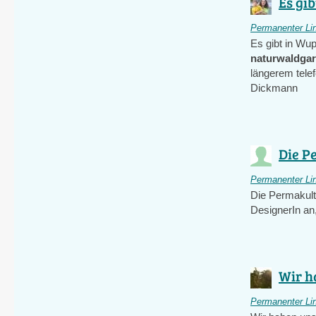
Es gib
Permanenter Li
Es gibt in Wup
naturwaldga
längerem tele
Dickmann
Die P
Permanenter Li
Die Permakult
DesignerIn an
Wir ha
Permanenter Li