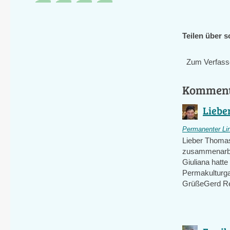
Teilen über s
Zum Verfass
Kommen
Liebe
Permanenter Li
Lieber Thomas
zusammenarbei
Giuliana hatt
Permakulturga
GrüßeGerd Re