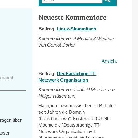
Suchformular
Neueste Kommentare
Beitrag:
Linux-Stammtisch
Kommentiert vor
9 Monate 3 Wochen
von Gernot Dorfer
Ansicht
Beitrag:
Deutsprachige TT-
h damit
Netzwerk Organisation
Kommentiert vor
1 Jahr 9 Monate von
Holger Hüttemann
Hallo, ich, bzw. inzwischen TTBI hütet
seit Jahren die Domain
"transition.town", Kosten ca. €/J. 90.
trägen über
Möchte die "Deutsprachige TT-
Netzwerk Organisation" evtl.
asser
übernehmen, sonst wird sie zum