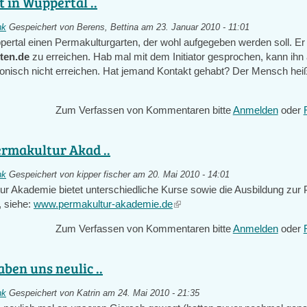
t in Wuppertal ..
nk
Gespeichert von
Berens, Bettina
am 23. Januar 2010 - 11:01
pertal einen Permakulturgarten, der wohl aufgegeben werden soll. Er 
rten.de
zu erreichen. Hab mal mit dem Initiator gesprochen, kann ihn 
fonisch nicht erreichen. Hat jemand Kontakt gehabt? Der Mensch he
Zum Verfassen von Kommentaren bitte
Anmelden
oder
ermakultur Akad ..
nk
Gespeichert von
kipper fischer
am 20. Mai 2010 - 14:01
ur Akademie bietet unterschiedliche Kurse sowie die Ausbildung zur
, siehe:
www.permakultur-akademie.de
(link
is
Zum Verfassen von Kommentaren bitte
Anmelden
oder
external)
ben uns neulic ..
nk
Gespeichert von
Katrin
am 24. Mai 2010 - 21:35