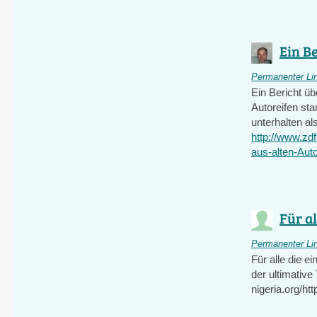
Ein Be
Permanenter Li
Ein Bericht üb
Autoreifen sta
unterhalten a
http://www.zd
aus-alten-Auto
Für al
Permanenter Li
Für alle die e
der ultimative
nigeria.org/h