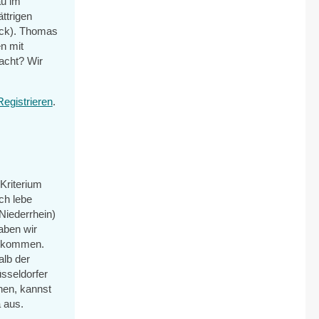
au im
ttrigen
ack). Thomas
n mit
acht? Wir
Registrieren
.
Kriterium
ch lebe
Niederrhein)
aben wir
 bekommen.
alb der
üsseldorfer
hen, kannst
a aus.