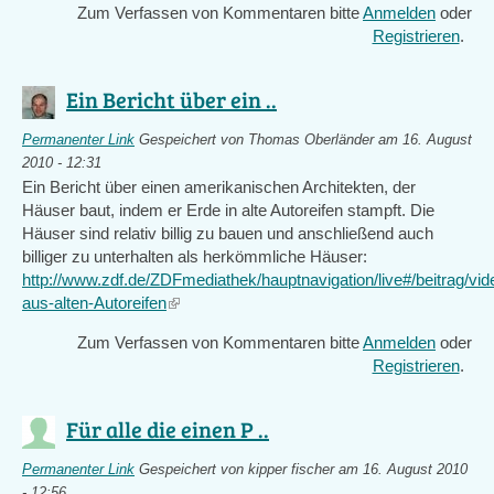
Zum Verfassen von Kommentaren bitte
Anmelden
oder
Registrieren
.
Ein Bericht über ein ..
Permanenter Link
Gespeichert von
Thomas Oberländer
am 16. August
2010 - 12:31
Ein Bericht über einen amerikanischen Architekten, der
Häuser baut, indem er Erde in alte Autoreifen stampft. Die
Häuser sind relativ billig zu bauen und anschließend auch
billiger zu unterhalten als herkömmliche Häuser:
http://www.zdf.de/ZDFmediathek/hauptnavigation/live#/beitrag
aus-alten-Autoreifen
(link
is
Zum Verfassen von Kommentaren bitte
Anmelden
oder
external)
Registrieren
.
Für alle die einen P ..
Permanenter Link
Gespeichert von
kipper fischer
am 16. August 2010
- 12:56