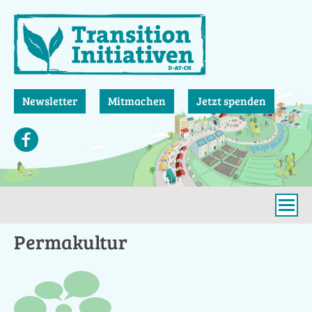
Direkt
zum
Inhalt
Newsletter
Mitmachen
Jetzt spenden
Permakultur