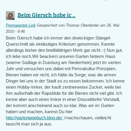
Beim Giersch habe ic ..
Permanenter Link
Gespeichert von
Thomas Oberländer
am 26. Mai
2010 - 9:46
Beim Giersch habe ich immer den dreieckigen Stängel-
Querschnitt als eindeutiges Kriterium genommen. Kannte
allerdings bisher den breitblättrigen Merk gar nicht :-( Nun gut,
ich lebe noch.Wir beackern unseren Garten hinterm Haus
(warme Südlage in Duisburg am Niederrhein) jetzt im vierten
Jahr und versuchen uns dabei mit Permakultur-Prinzipien.
Bienen haben wir nicht, ich hätte da Sorge, was die armen
Dinger bei uns in der Stadt so zu essen bekommen. Ich kenne
einen Hobby-Imker, der kauft zentnerweise Zucker, weils bei
ihm außerhalb der Rapsblüte für die Bienen nicht viel gibt. Ich
kenne aber auch einen Imker in einer Düsseldorfer Vorstadt,
der kommt anscheinend auch so klar. Was wir im Garten
haben und machen, kannst Du hier
http://gartentagebuch.blog.de/
(link
nachschauen, vielleicht
tauscht man sich ja aus.
is
external)