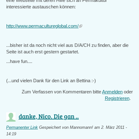
eine Webseite mit deren Hilfe sich an Permakultur
interessierte austauschen können:
http://www.permacultureglobal.com/
(link
is
external)
...bisher ist da noch nicht viel aus D/A/CH zu finden, aber die
Seite ist auch erst gestern gestartet.
...have fun....
(...und vielen Dank für den Link an Bettina :-)
Zum Verfassen von Kommentaren bitte
Anmelden
oder
Registrieren
.
danke, Nico. Die gan ..
Permanenter Link
Gespeichert von
Mannomann!
am 2. März 2011 -
14:19