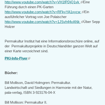
http://www.youtube.com/watch?v=VH1fPDjQ1vk
(link
external)
Eine
Führung durch einen PK-Garten
is
http://www.youtube.com/watch?v=RFkyYA1xycw
external)
(link
Ein
ausführlicher Vortrag von Joe Polaischer
is
http://www.youtube.com/watch?v=1JSvh44vANk
(link
external)
Über Sepp
Holzer
is
external)
Permakultur Institut hat eine Informationsbroschüre online, auf
der Permakulturprojekte in Deutschland/der ganzen Welt auf
einer Karte verzeichnet sind.
PKI-Info-Flyer
(link
is
external)
Bücher:
Bill Mollison, David Holmgren: Permakultur.
Landwirtschaft und Siedlungen in Harmonie mit der Natur,
pala-verlag, ISBN 3-923176-04-X
Bill Mollison: Permakultur II.