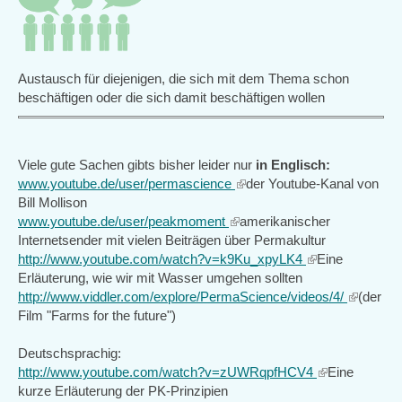
Austausch für diejenigen, die sich mit dem Thema schon
beschäftigen oder die sich damit beschäftigen wollen
Viele gute Sachen gibts bisher leider nur
in Englisch:
www.youtube.de/user/permascience
(link
der Youtube-Kanal von
Bill Mollison
is
www.youtube.de/user/peakmoment
(link
external)
amerikanischer
Internetsender mit vielen Beiträgen über Permakultur
is
http://www.youtube.com/watch?v=k9Ku_xpyLK4
external)
(link
Eine
Erläuterung, wie wir mit Wasser umgehen sollten
is
http://www.viddler.com/explore/PermaScience/videos/4/
external)
(link
(der
Film "Farms for the future")
is
external)
Deutschsprachig:
http://www.youtube.com/watch?v=zUWRqpfHCV4
(link
Eine
kurze Erläuterung der PK-Prinzipien
is