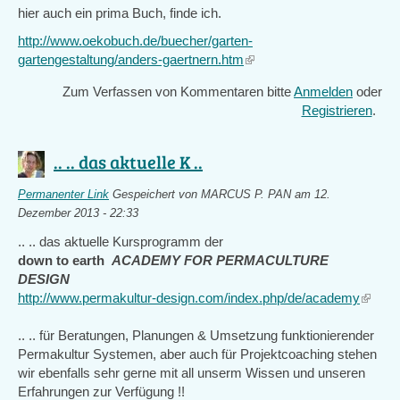
hier auch ein prima Buch, finde ich.
http://www.oekobuch.de/buecher/garten-
gartengestaltung/anders-gaertnern.htm
(link
is
Zum Verfassen von Kommentaren bitte
Anmelden
oder
external)
Registrieren
.
.. .. das aktuelle K ..
Permanenter Link
Gespeichert von
MARCUS P. PAN
am 12.
Dezember 2013 - 22:33
.. .. das aktuelle Kursprogramm der
down to earth
ACADEMY FOR PERMACULTURE
DESIGN
http://www.permakultur-design.com/index.php/de/academy
(link
is
.. .. für Beratungen, Planungen & Umsetzung funktionierender
externa
Permakultur Systemen, aber auch für Projektcoaching stehen
wir ebenfalls sehr gerne mit all unserm Wissen und unseren
Erfahrungen zur Verfügung !!