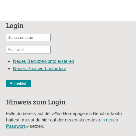
Login
Benutzername
oder
Passwort
E-
*
Mail-
Neues Benutzerkonto erstellen
Adresse
Neues Passwort anfordern
*
CAPTCHA
Diese Sicherheitsfrage überprüft, ob Sie ein menschlicher Besu
verhindert automatisches Spamming.
Hinweis zum Login
Sag mir nicht, wie viele Sternlein stehen
Falls du bereits auf der
alten
Homepage ein Benutzerkonto
hattest, musst du hier auf der neuen als erstes
ein neues
Passwort
(link
setzen.
is