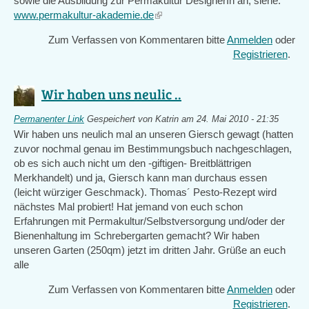
sowie die Ausbildung zur Permakultur DesignerIn an, siehe:
www.permakultur-akademie.de
(link
is
Zum Verfassen von Kommentaren bitte
Anmelden
oder
external)
Registrieren
.
Wir haben uns neulic ..
Permanenter Link
Gespeichert von
Katrin
am 24. Mai 2010 - 21:35
Wir haben uns neulich mal an unseren Giersch gewagt (hatten
zuvor nochmal genau im Bestimmungsbuch nachgeschlagen,
ob es sich auch nicht um den -giftigen- Breitblättrigen
Merkhandelt) und ja, Giersch kann man durchaus essen
(leicht würziger Geschmack). Thomas´ Pesto-Rezept wird
nächstes Mal probiert! Hat jemand von euch schon
Erfahrungen mit Permakultur/Selbstversorgung und/oder der
Bienenhaltung im Schrebergarten gemacht? Wir haben
unseren Garten (250qm) jetzt im dritten Jahr. Grüße an euch
alle
Zum Verfassen von Kommentaren bitte
Anmelden
oder
Registrieren
.