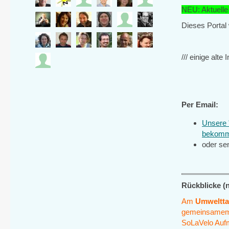
NEU: Aktuelle
Dieses Portal w
/// einige alte I
Per Email:
Unsere "
bekomm
oder sen
Rückblicke (n
Am
Umweltta
gemeinsamem I
SoLaVelo Aufm