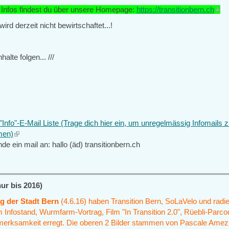
 Infos findest du über unsere Homepage:
https://transitionbern.ch
(link
is
ird derzeit nicht bewirtschaftet...!
exte
nhalte folgen... ///
Info"-E-Mail Liste (Trage dich hier ein, um unregelmässig Infomails 
en)
(link
de ein mail an: hallo (äd) transitionbern.ch
is
external)
ur bis 2016)
g der Stadt Bern
(4.6.16) haben Transition Bern, SoLaVelo und radie
nfostand, Wurmfarm-Vortrag, Film "In Transition 2.0", Rüebli-Parco
erksamkeit erregt. Die oberen 2 Bilder stammen von Pascale Amez,