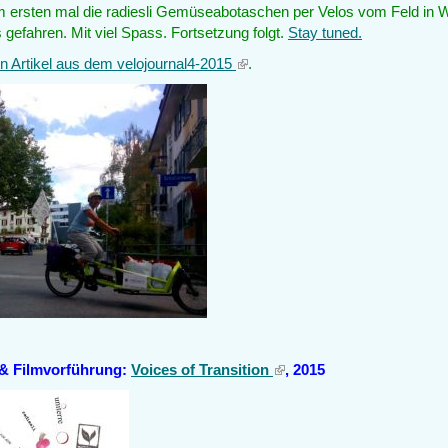
 ersten mal die radiesli Gemüseabotaschen per Velos vom Feld in W
gefahren. Mit viel Spass. Fortsetzung folgt.
Stay tuned.
en Artikel aus dem velojournal4-2015
(link
.
is
external)
& Filmvorführung:
Voices of Transition
(link
, 2015
is
external)