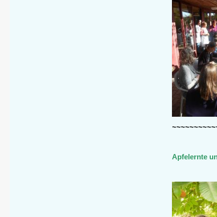
~~~~~~~~~~
Apfelernte u