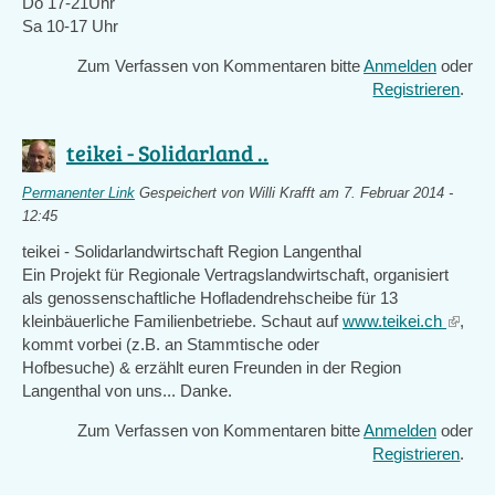
Do 17-21Uhr
Sa 10-17 Uhr
Zum Verfassen von Kommentaren bitte
Anmelden
oder
Registrieren
.
teikei - Solidarland ..
Permanenter Link
Gespeichert von
Willi Krafft
am 7. Februar 2014 -
12:45
teikei - Solidarlandwirtschaft Region Langenthal
Ein Projekt für Regionale Vertragslandwirtschaft, organisiert
als genossenschaftliche Hofladendrehscheibe für 13
kleinbäuerliche Familienbetriebe. Schaut auf
www.teikei.ch
(link
,
kommt vorbei (z.B. an Stammtische oder
is
Hofbesuche) & erzählt euren Freunden in der Region
extern
Langenthal von uns... Danke.
Zum Verfassen von Kommentaren bitte
Anmelden
oder
Registrieren
.