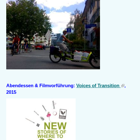
external)
Abendessen & Filmvorführung:
Voices of Transition
(link
,
2015
is
external)