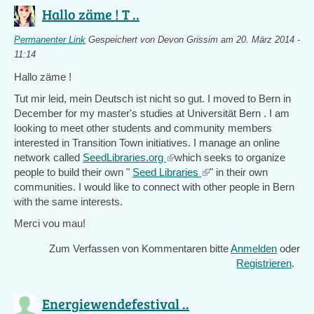
Hallo zäme ! T ..
Permanenter Link
Gespeichert von
Devon Grissim
am 20. März 2014 -
11:14
Hallo
zäme
!
Tut mir leid, mein Deutsch ist nicht so gut. I moved to Bern in
December for my master's studies at
Universität Bern
. I am
looking to meet other students and community members
interested in Transition Town initiatives. I manage an online
network called
SeedLibraries.org
(link
which seeks to organize
people to build their own "
Seed Libraries
is
(link
" in their own
communities. I would like to connect with other people in Bern
external)
is
with the same interests.
external)
Merci vou mau!
Zum Verfassen von Kommentaren bitte
Anmelden
oder
Registrieren
.
Energiewendefestival ..