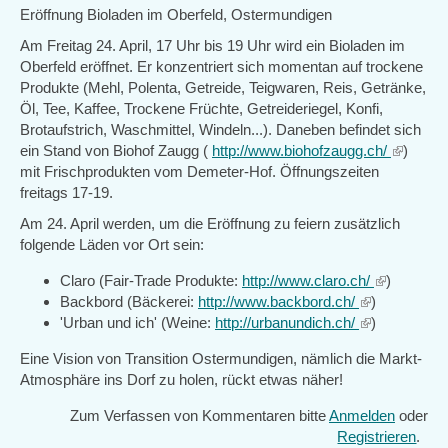
Eröffnung Bioladen im Oberfeld, Ostermundigen
Am Freitag 24. April, 17 Uhr bis 19 Uhr wird ein Bioladen im
Oberfeld eröffnet. Er konzentriert sich momentan auf trockene
Produkte (Mehl, Polenta, Getreide, Teigwaren, Reis, Getränke,
Öl, Tee, Kaffee, Trockene Früchte, Getreideriegel, Konfi,
Brotaufstrich, Waschmittel, Windeln...). Daneben befindet sich
ein Stand von Biohof Zaugg (
http://www.biohofzaugg.ch/
(link
)
mit Frischprodukten vom Demeter-Hof. Öffnungszeiten
is
freitags 17-19.
external)
Am 24. April werden, um die Eröffnung zu feiern zusätzlich
folgende Läden vor Ort sein:
Claro (Fair-Trade Produkte:
http://www.claro.ch/
(link
)
Backbord (Bäckerei:
http://www.backbord.ch/
(link
)
is
'Urban und ich' (Weine:
http://urbanundich.ch/
is
(link
)
external)
external)
is
Eine Vision von Transition Ostermundigen, nämlich die Markt-
external)
Atmosphäre ins Dorf zu holen, rückt etwas näher!
Zum Verfassen von Kommentaren bitte
Anmelden
oder
Registrieren
.