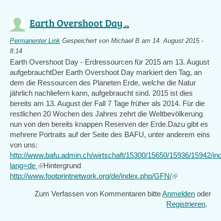
Earth Overshoot Day ..
Permanenter Link
Gespeichert von
Michael B
am 14. August 2015 -
8:14
Earth Overshoot Day - Erdressourcen für 2015 am 13. August
aufgebrauchtDer Earth Overshoot Day markiert den Tag, an
dem die Ressourcen des Planeten Erde, welche die Natur
jährlich nachliefern kann, aufgebraucht sind. 2015 ist dies
bereits am 13. August der Fall 7 Tage früher als 2014. Für die
restlichen 20 Wochen des Jahres zehrt die Weltbevölkerung
nun von den bereits knappen Reserven der Erde.Dazu gibt es
mehrere Portraits auf der Seite des BAFU, unter anderem eins
von uns:
http://www.bafu.admin.ch/wirtschaft/15300/15650/15936/15942/in
lang=de
(link
Hintergrund
http://www.footprintnetwork.org/de/index.php/GFN/
is
(link
external)
is
Zum Verfassen von Kommentaren bitte
Anmelden
oder
external)
Registrieren
.