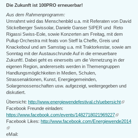
Die Zukunft ist 100PRO erneuerbar!
Aus dem Rahmenprogramm:
Umrahmt wird das Menschenbild u.a. mit Referaten von David
Stickelberger Swissolar, Daniele Ganser SIPER und Reto
Rigassi Swiss-Eole, sowie Konzerten am Freitag, mit dem
Pullup Orchestra mit feats von Steff la Cheffe, Greis und
Knackeboul und am Samstag u.a. mit Traktorkestar, sowie am
Sonntag mit der Austauschrunde Auf in die erneuerbare
Zukunft!. Dabei geht es einerseits um die Vernetzung in der
eigenen Region, andererseits werden in Themengruppen
Handlungsmöglichkeiten in Medien, Schulen,
Strassenaktionen, Kunst, Energiegemeinden,
Solargenossenschaften usw. aufgezeigt, weitergegeben und
diskutiert.
Übersicht:
http://www.energiewendefestival.ch/uebersicht
(link
Facebook Freunde einladen:
is
https://www.facebook.com/events/1482718021969227
(link
external
Facebook Likes:
http://www.facebook.com/Energiewende2014
is
(link
external)
is
eMail: