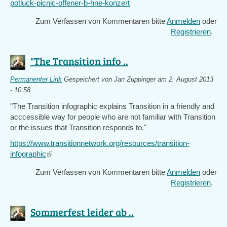
potluck-picnic-offener-b-hne-konzert
Zum Verfassen von Kommentaren bitte
Anmelden
oder
Registrieren
.
"The Transition info ..
Permanenter Link
Gespeichert von
Jan Zuppinger
am 2. August 2013
- 10:58
"The Transition infographic explains Transition in a friendly and
acccessible way for people who are not familiar with Transition
or the issues that Transition responds to."
https://www.transitionnetwork.org/resources/transition-
infographic
(link
is
Zum Verfassen von Kommentaren bitte
Anmelden
oder
external)
Registrieren
.
Sommerfest leider ab ..