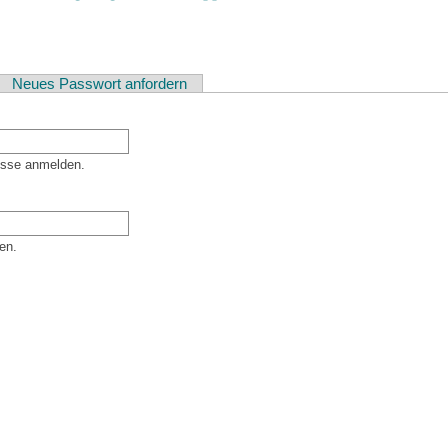
ver Reiter)
Neues Passwort anfordern
esse anmelden.
en.
er Besucher sind und