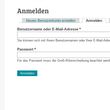
Anmelden
Neues Benutzerkonto erstellen
Anmelden
(akti
Haupt-
Benutzername oder E-Mail-Adresse
*
Reiter
Sie können sich mit Ihrem Benutzernamen oder Ihrer E-Mail-Adr
Passwort
*
Für das Passwort muss die Groß-/Kleinschreibung beachtet werd
CAPTCHA
Diese Sicherheitsfrage überprüft, ob Sie ein menschlich
verhindert automatisches Spamming.
Sag mir nicht, wie viele Sternlein stehen