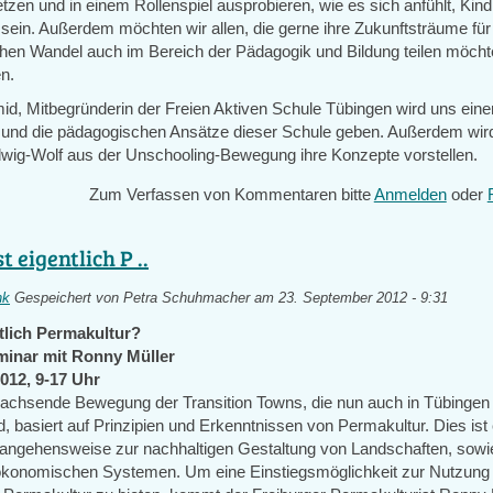
zen und in einem Rollenspiel ausprobieren, wie es sich anfühlt, Kin
sein. Außerdem möchten wir allen, die gerne ihre Zukunftsträume für
ichen Wandel auch im Bereich der Pädagogik und Bildung teilen möcht
en.
d, Mitbegründerin der Freien Aktiven Schule Tübingen wird uns einen
en und die pädagogischen Ansätze dieser Schule geben. Außerdem wir
dwig-Wolf aus der Unschooling-Bewegung ihre Konzepte vorstellen.
Zum Verfassen von Kommentaren bitte
Anmelden
oder
t eigentlich P ..
nk
Gespeichert von
Petra Schuhmacher
am 23. September 2012 - 9:31
tlich Permakultur?
minar mit Ronny Müller
012, 9-17 Uhr
wachsende Bewegung der Transition Towns, die nun auch in Tübinge
d, basiert auf Prinzipien und Erkenntnissen von Permakultur. Dies ist 
rangehensweise zur nachhaltigen Gestaltung von Landschaften, sowi
ökonomischen Systemen. Um eine Einstiegsmöglichkeit zur Nutzung