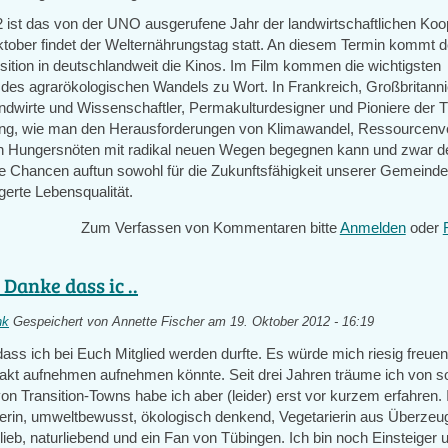
 ist das von der UNO ausgerufene Jahr der landwirtschaftlichen Koo
tober findet der Welternährungstag statt. An diesem Termin kommt d
sition in deutschlandweit die Kinos. Im Film kommen die wichtigsten
 des agrarökologischen Wandels zu Wort. In Frankreich, Großbritann
ndwirte und Wissenschaftler, Permakulturdesigner und Pioniere der Tr
g, wie man den Herausforderungen von Klimawandel, Ressourcen
 Hungersnöten mit radikal neuen Wegen begegnen kann und zwar de
e Chancen auftun sowohl für die Zukunftsfähigkeit unserer Gemeind
igerte Lebensqualität.
Zum Verfassen von Kommentaren bitte
Anmelden
oder
 Danke dass ic ..
nk
Gespeichert von
Annette Fischer
am 19. Oktober 2012 - 16:19
ass ich bei Euch Mitglied werden durfte. Es würde mich riesig freue
akt aufnehmen aufnehmen könnte. Seit drei Jahren träume ich von so
n Transition-Towns habe ich aber (leider) erst vor kurzem erfahren. I
ferin, umweltbewusst, ökologisch denkend, Vegetarierin aus Überzeug
rlieb, naturliebend und ein Fan von Tübingen. Ich bin noch Einsteiger