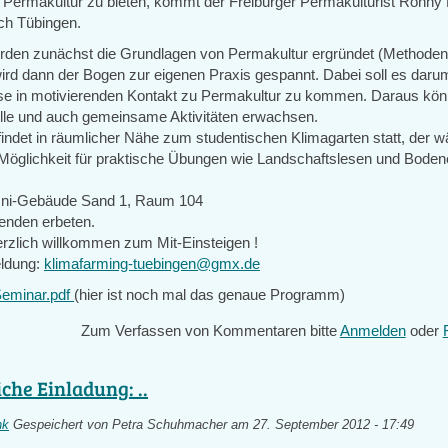
n Permakultur zu bieten, kommt der Freiburger Permakulturist Ronny M
ch Tübingen.
rden zunächst die Grundlagen von Permakultur ergründet (Methoden,
ird dann der Bogen zur eigenen Praxis gespannt. Dabei soll es daru
eise in motivierenden Kontakt zu Permakultur zu kommen. Daraus kö
elle und auch gemeinsame Aktivitäten erwachsen.
indet in räumlicher Nähe zum studentischen Klimagarten statt, der 
Möglichkeit für praktische Übungen wie Landschaftslesen und Bode
 Uni-Gebäude Sand 1, Raum 104
Spenden erbeten.
erzlich willkommen zum Mit-Einsteigen !
eldung:
klimafarming-tuebingen@gmx.de
Seminar.pdf
(hier ist noch mal das genaue Programm)
Zum Verfassen von Kommentaren bitte
Anmelden
oder
che Einladung: ..
nk
Gespeichert von
Petra Schuhmacher
am 27. September 2012 - 17:49