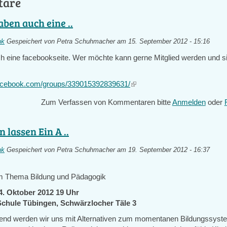
tare
aben auch eine ..
nk
Gespeichert von
Petra Schuhmacher
am 15. September 2012 - 15:16
h eine facebookseite. Wer möchte kann gerne Mitglied werden und s
facebook.com/groups/339015392839631/
(link
is
Zum Verfassen von Kommentaren bitte
Anmelden
oder
external)
 lassen Ein A ..
nk
Gespeichert von
Petra Schuhmacher
am 19. September 2012 - 16:37
m Thema Bildung und Pädagogik
4. Oktober 2012 19 Uhr
 Schule Tübingen, Schwärzlocher Täle 3
end werden wir uns mit Alternativen zum momentanen Bildungssyst