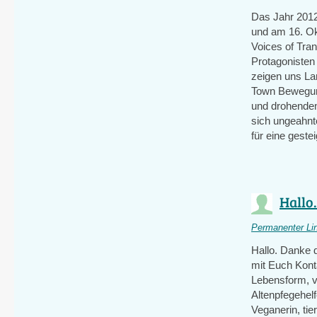
Das Jahr 2012
und am 16. Ok
Voices of Tran
Protagonisten
zeigen uns La
Town Bewegun
und drohenden
sich ungeahnt
für eine geste
Hallo.
Permanenter Li
Hallo. Danke d
mit Euch Kont
Lebensform, vo
Altenpfegehel
Veganerin, tie