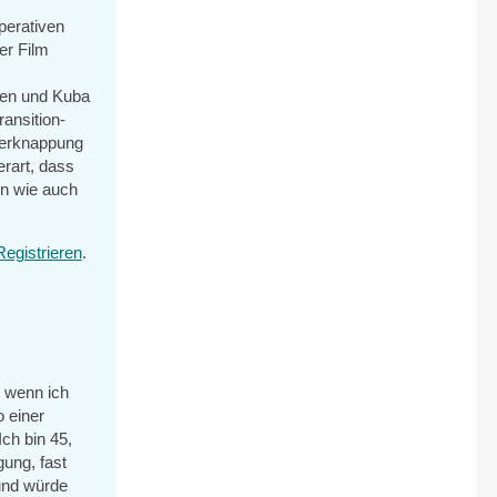
perativen
er Film
ien und Kuba
ansition-
verknappung
rart, dass
en wie auch
Registrieren
.
n wenn ich
 einer
ch bin 45,
ung, fast
 und würde