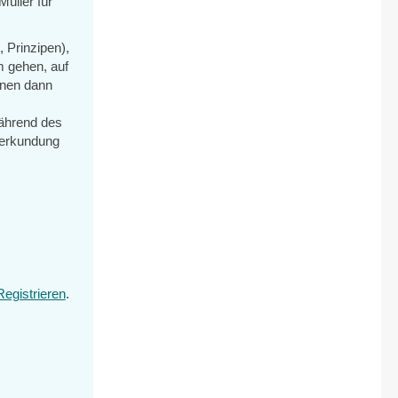
üller für
 Prinzipen),
m gehen, auf
nnen dann
während des
nerkundung
Registrieren
.