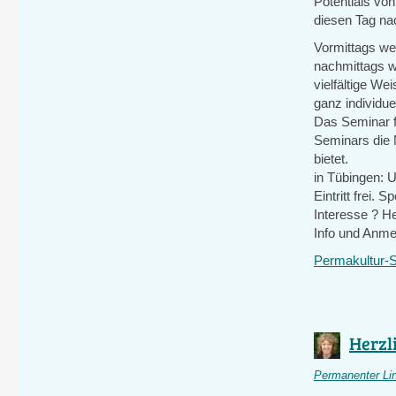
Potentials vo
diesen Tag na
Vormittags we
nachmittags w
vielfältige W
ganz individu
Das Seminar f
Seminars die 
bietet.
in Tübingen:
Eintritt frei. 
Interesse ? H
Info und Anm
Permakultur-
Herzli
Permanenter Li