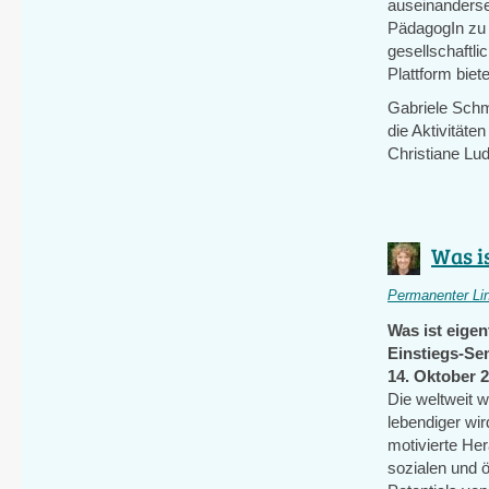
auseinanderset
PädagogIn zu 
gesellschaftl
Plattform biet
Gabriele Schmi
die Aktivität
Christiane Lu
Was is
Permanenter Li
Was ist eigen
Einstiegs-Se
14. Oktober 2
Die weltweit 
lebendiger wir
motivierte He
sozialen und 