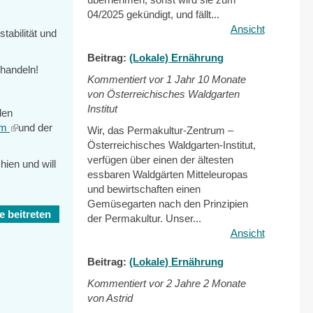
04/2025 gekündigt, und fällt...
Ansicht
abilität und
Beitrag:
(Lokale) Ernährung
handeln!
Kommentiert vor
1 Jahr 10 Monate
von Österreichisches Waldgarten
Institut
den
um
(link
und der
Wir, das Permakultur-Zentrum –
is
Österreichisches Waldgarten-Institut,
external)
verfügen über einen der ältesten
hien und will
essbaren Waldgärten Mitteleuropas
und bewirtschaften einen
Gemüsegarten nach den Prinzipien
 beitreten
der Permakultur. Unser...
Ansicht
Beitrag:
(Lokale) Ernährung
Kommentiert vor
2 Jahre 2 Monate
von Astrid