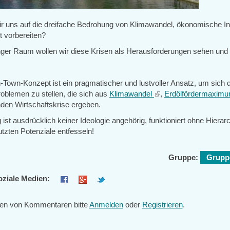
r uns auf die dreifache Bedrohung von Klimawandel, ökonomische Inst
t vorbereiten?
ger Raum wollen wir diese Krisen als Herausforderungen sehen und 
n-Town-Konzept ist ein pragmatischer und lustvoller Ansatz, um sich 
roblemen zu stellen, die sich aus
Klimawandel
(link
,
Erdölfördermaxim
nden Wirtschaftskrise ergeben.
is
external)
st ausdrücklich keiner Ideologie angehörig, funktioniert ohne Hierarc
tzten Potenziale entfesseln!
Gruppe:
Gruppe
oziale Medien:
en von Kommentaren bitte
Anmelden
oder
Registrieren
.