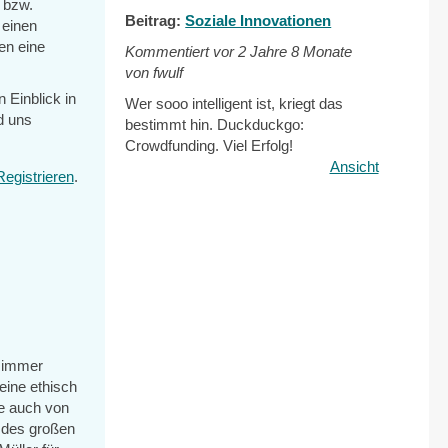
d bzw.
Beitrag:
Soziale Innovationen
 einen
en eine
Kommentiert vor
2 Jahre 8 Monate
von fwulf
 Einblick in
Wer sooo intelligent ist, kriegt das
d uns
bestimmt hin. Duckduckgo:
Crowdfunding. Viel Erfolg!
Ansicht
Registrieren
.
n immer
eine ethisch
e auch von
 des großen