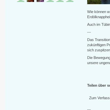
Wie können wi
Erdölknapphei
Auch im Tübin
---
Das Transitio
zukünftigen P
sich zuspitze
Die Bewegung i
unsere ungenu
Teilen über s
Zum Verfass