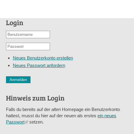
Login
Benutzername
oder
Passwort
E-
*
Mail-
Neues Benutzerkonto erstellen
Adresse
Neues Passwort anfordern
*
CAPTCHA
Diese Sicherheitsfrage überprüft, ob Sie ein menschlicher Besu
verhindert automatisches Spamming.
Hinweis zum Login
Sag mir nicht, wie viele Sternlein stehen
Falls du bereits auf der
alten
Homepage ein Benutzerkonto
hattest, musst du hier auf der neuen als erstes
ein neues
Passwort
(link
setzen.
is