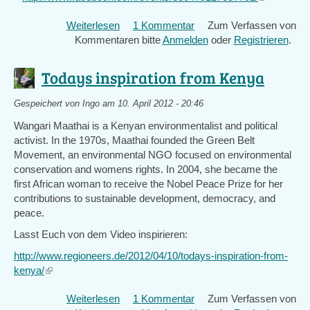
der
is
regionalen
Weiterlesen
über
1 Kommentar
Zum Verfassen von
external)
Landwirtschaft-
Kommentaren bitte
Global
Anmelden
oder
Registrieren
.
PDK
Villages
Plus
Network
Todays inspiration from Kenya
-
Preparatory
17.
Meeting
-
Gespeichert von
Ingo
am 10. April 2012 - 20:46
29.
Wangari Maathai is a Kenyan environmentalist and political
Juni
activist. In the 1970s, Maathai founded the Green Belt
2013
Movement, an environmental NGO focused on environmental
conservation and womens rights. In 2004, she became the
first African woman to receive the Nobel Peace Prize for her
contributions to sustainable development, democracy, and
peace.
Lasst Euch von dem Video inspirieren:
http://www.regioneers.de/2012/04/10/todays-inspiration-from-
kenya/
(link
is
Weiterlesen
über
1 Kommentar
Zum Verfassen von
external)