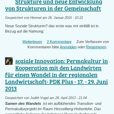
Strukture und neue Entwicklung
von Strukturen in der Gemeinschaft
Gespeichert von
Himmel
am 26. Januar 2015 - 10:22
Neue Soziale Strukturen? das erste was mir einfällt ist in
Bezug auf die Nahrung:
Weiterlesen
über
2 Kommentare
Zum Verfassen von
Kommentaren bitte
Autark,
Anmelden
oder
Registrieren
.
Unabhängig
sein
soziale Innovation: Permakultur in
von
Kooperation mit den Landwirten
alte
für einen Wandel in der regionalen
Strukture
und
Landwirtschaft- PDK Plus - 17. - 29. Juni
neue
2013
Entwicklung
von
Gespeichert von
Judith Vogel
am 29. April 2013 - 21:04
Strukturen
Samen des Wandels
ist ein aufblühendes Transition- und
in
Permakulturprojekt im Raum Hesselberg-Hohenlohe. Das
der