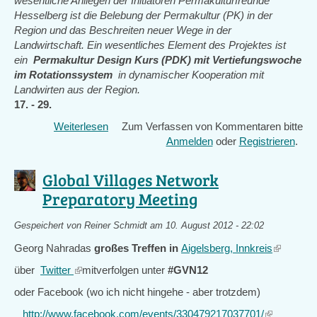
wesentliche Anliegen der Initiatoren Permakulturfreunde
Gemeinschaft
Hesselberg ist die Belebung der Permakultur (PK) in der
Region und das Beschreiten neuer Wege in der
Landwirtschaft. Ein wesentliches Element des Projektes ist
ein
Permakultur Design Kurs (PDK) mit Vertiefungswoche
im Rotationssystem
in dynamischer Kooperation mit
Landwirten aus der Region.
17. - 29.
Weiterlesen
über
Zum Verfassen von Kommentaren bitte
soziale
Anmelden
oder
Registrieren
.
Innovation:
Permakultur
Global Villages Network
in
Preparatory Meeting
Kooperation
mit
Gespeichert von
Reiner Schmidt
am 10. August 2012 - 22:02
den
Landwirten
Georg Nahradas
großes Treffen in
Aigelsberg, Innkreis
(link
für
is
über
Twitter
(link
mitverfolgen unter
#GVN12
einen
external)
is
Wandel
oder Facebook (wo ich nicht hingehe - aber trotzdem)
external)
in
http://www.facebook.com/events/330479217037701/
(link