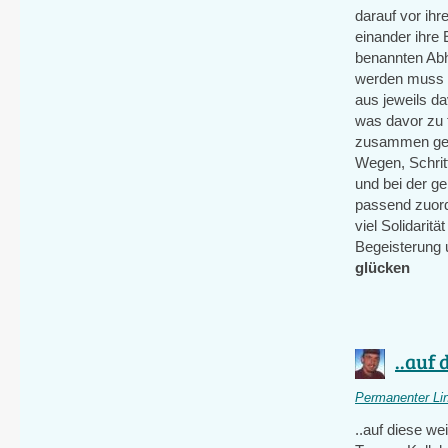
darauf vor ih
einander ihre
benannten Ab
werden muss 
aus jeweils d
was davor zu t
zusammen gebr
Wegen, Schrit
und bei der g
passend zuord
viel Solidarit
Begeisterung 
glücken
..auf 
Permanenter Li
..auf diese we