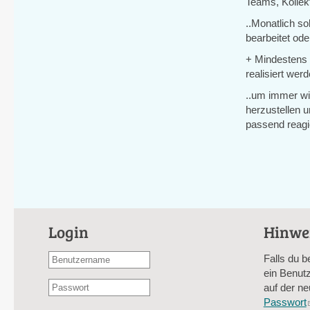
Teams, Kollekt
..Monatlich so
bearbeitet od
+ Mindestens 1
realisiert werd
..um immer wi
herzustellen 
passend reag
Login
Hinwe
Benutzername
Falls du b
oder
ein Benutz
Passwort
E-
auf der ne
*
Mail-
Passwort