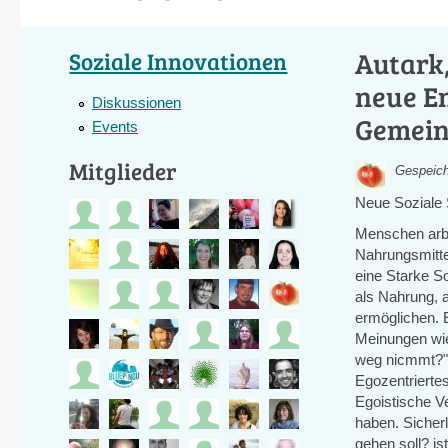
Autark,
Soziale Innovationen
neue E
Diskussionen
Gemein
Events
Mitglieder
Gespeich
Neue Soziale S
Menschen arbe
Nahrungsmitte
eine Starke So
als Nahrung, 
ermöglichen. 
Meinungen wie
weg nicmmt?" 
Egozentriertes
Egoistische V
haben. Sicherl
gehen soll? ist