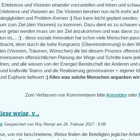
re Erlebnisse und Visionen einander vorzustellen und hören und schau
 Erlebnisse und Visionen an. Die Visionen beruhen nun nicht mehr auf
hängigkeiten und Problem-Kernen
:)
Nun kann leicht geplant werden,
um zum Ziel (den Visionen) zu kommen. Dazu dient es zu schauen 
avor getan werden muss um am Ziel anzukommen und was davor zu t
un ist,...
:)
. diese soziale Innovation hat schon viele Menschen pas
acht, denn durch die hohe Kongruenz (Übereinstimmung) in den Wer
ten (Visionen, Träumen, Wünschen) die bei diesem Prozess offensich
emeinsamen offensichtlichen Planung der Wege und Schritte kann jed
nen, und alle wissen von der Energie/ Bereitschaft der Anderen und 
ät und kraftvolle Teams und die Realisierung gemeinsamer + eigener I
und Euphorie befeuert
:) Alles was solche Menschen anpacken wir
Zum Verfassen von Kommentaren bitte
Anmelden
oder
diese weise, v ..
nk
Gespeichert von
Roy Rempt
am 26. Februar 2017 - 9:08
ise, von mir beschriebene, Weise finden die Beteiligten jeglicher Arbe