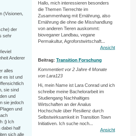
Hallo, mich interessieren besonders
die Themen Tierrechte im
n (Visionen,
Zusammenhang mit Ernährung, also
Ernährung die ohne die Misshandlung
von anderen Tieren auskommt:
sche) der
bioveganer Landbau, vegane
s sehr
Permakultur, Agroforstwirtschaft...
Ansicht
ieviel
nheit Anderer
Beitrag:
Transition Forschung
Kommentiert vor
2 Jahre 4 Monate
r alles
von Lara123
e es ist und
ffensichtlich
Hi, mein Name ist Lara Conrad und ich
, sie sind
schreibe meine Bachelorarbeit im
nden und
Studiengang Nachhaltiges
n sie jedoch
Wirtschaften an der Analus
 Plagen und
Hochschule über Resilienz durch
nach
Selbstwirksamkeit in Transition Town
ch
:)
Ich
Initiativen. Ich suche noch...
 dabei half
Ansicht
ten sich alle