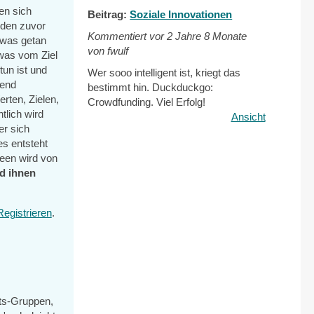
en sich
Beitrag:
Soziale Innovationen
 den zuvor
Kommentiert vor
2 Jahre 8 Monate
 was getan
von fwulf
was vom Ziel
un ist und
Wer sooo intelligent ist, kriegt das
send
bestimmt hin. Duckduckgo:
ten, Zielen,
Crowdfunding. Viel Erfolg!
tlich wird
Ansicht
er sich
es entsteht
deen wird von
d ihnen
Registrieren
.
its-Gruppen,