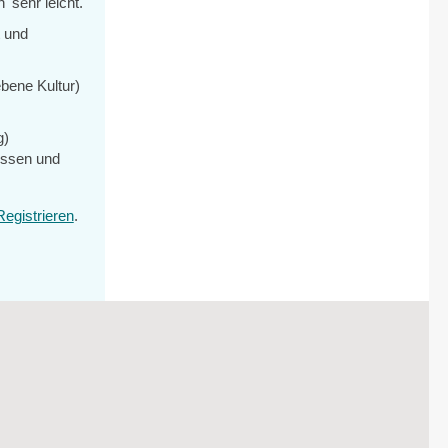
 sehr leicht.
t und
ebene Kultur)
g)
issen und
Registrieren
.