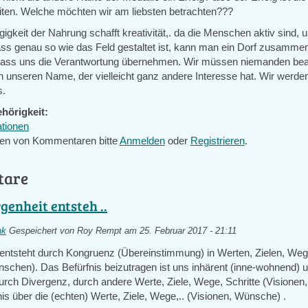
iten. Welche möchten wir am liebsten betrachten???
gkeit der Nahrung schafft kreativität,. da die Menschen aktiv sind, 
ss genau so wie das Feld gestaltet ist, kann man ein Dorf zusammen
lass uns die Verantwortung übernehmen. Wir müssen niemanden bea
in unseren Name, der vielleicht ganz andere Interesse hat. Wir werde
s.
hörigkeit:
ationen
en von Kommentaren bitte
Anmelden
oder
Registrieren
.
tare
genheit entsteh ..
nk
Gespeichert von
Roy Rempt
am 25. Februar 2017 - 21:11
entsteht durch Kongruenz (Übereinstimmung) in Werten, Zielen, Weg
nschen). Das Befürfnis beizutragen ist uns inhärent (inne-wohnend) u
rch Divergenz, durch andere Werte, Ziele, Wege, Schritte (Visione
s über die (echten) Werte, Ziele, Wege,.. (Visionen, Wünsche) .