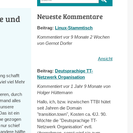
Suchformular
Neueste Kommentare
re und
Beitrag:
Linux-Stammtisch
Kommentiert vor
9 Monate 2 Wochen
von Gernot Dorfer
Ansicht
Beitrag:
Deutsprachige TT-
ng schafft
Netzwerk Organisation
viel viel Mehr
Kommentiert vor
1 Jahr 9 Monate von
Holger Hüttemann
eren, durch
emand alles
Hallo, ich, bzw. inzwischen TTBI hütet
 unsere
seit Jahren die Domain
Das ist ein
"transition.town", Kosten ca. €/J. 90.
ine gezogen
Möchte die "Deutsprachige TT-
 nur schief
Netzwerk Organisation" evtl.
 andere hälfte
übernehmen, sonst wird sie zum