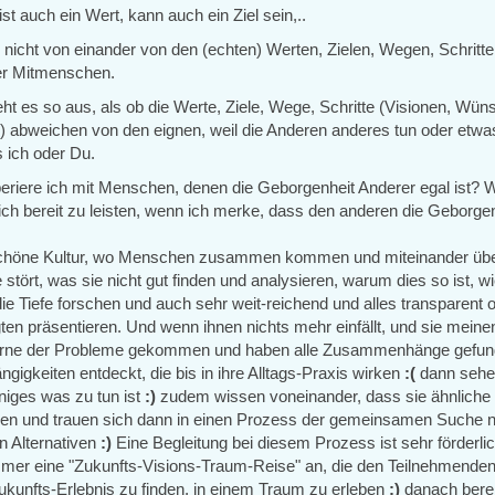
st auch ein Wert, kann auch ein Ziel sein,..
 nicht von einander von den (echten) Werten, Zielen, Wegen, Schritte
r Mitmenschen.
t es so aus, als ob die Werte, Ziele, Wege, Schritte (Visionen, Wün
) abweichen von den eignen, weil die Anderen anderes tun oder etwa
s ich oder Du.
eriere ich mit Menschen, denen die Geborgenheit Anderer egal ist? W
n ich bereit zu leisten, wenn ich merke, dass den anderen die Geborge
schöne Kultur, wo Menschen zusammen kommen und miteinander übe
 stört, was sie nicht gut finden und analysieren, warum dies so ist, wi
die Tiefe forschen und auch sehr weit-reichend und alles transparent o
ligten präsentieren. Und wenn ihnen nichts mehr einfällt, und sie meinen
 Kerne der Probleme gekommen und haben alle Zusammenhänge gefu
ngigkeiten entdeckt, die bis in ihre Alltags-Praxis wirken
:(
dann sehe
niges was zu tun ist
:)
zudem wissen voneinander, dass sie ähnliche
en und trauen sich dann in einen Prozess der gemeinsamen Suche 
n Alternativen
:)
Eine Begleitung bei diesem Prozess ist sehr förderli
immer eine "Zukunfts-Visions-Traum-Reise" an, die den Teilnehmenden
kunfts-Erlebnis zu finden, in einem Traum zu erleben
:)
danach berei