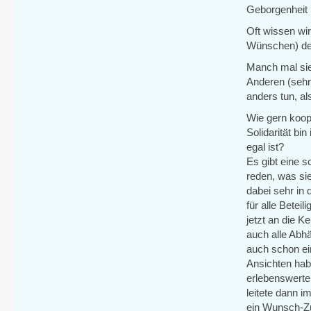
Geborgenheit i
Oft wissen wir
Wünschen) de
Manch mal sieh
Anderen (sehr
anders tun, al
Wie gern koop
Solidarität bi
egal ist?
Es gibt eine 
reden, was sie
dabei sehr in 
für alle Betei
jetzt an die
auch alle Abhä
auch schon ei
Ansichten hab
erlebenswerte
leitete dann 
ein Wunsch-Zu