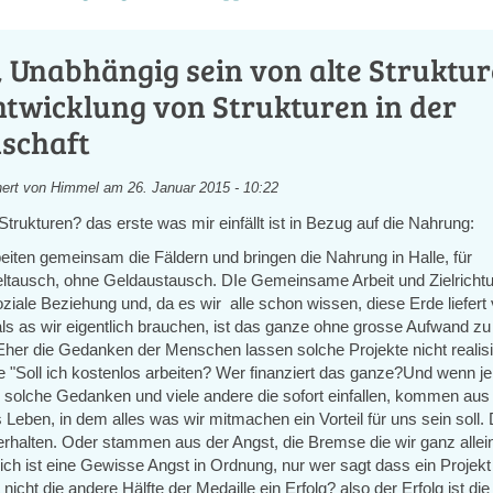
 Unabhängig sein von alte Struktu
ntwicklung von Strukturen in der
schaft
ert von
Himmel
am 26. Januar 2015 - 10:22
trukturen? das erste was mir einfällt ist in Bezug auf die Nahrung:
iten gemeinsam die Fäldern und bringen die Nahrung in Halle, für
ltausch, ohne Geldaustausch. DIe Gemeinsame Arbeit und Zielrichtu
ziale Beziehung und, da es wir alle schon wissen, diese Erde liefert 
als as wir eigentlich brauchen, ist das ganze ohne grosse Aufwand zu
Eher die Gedanken der Menschen lassen solche Projekte nicht realisi
 "Soll ich kostenlos arbeiten? Wer finanziert das ganze?Und wenn j
solche Gedanken und viele andere die sofort einfallen, kommen aus
 Leben, in dem alles was wir mitmachen ein Vorteil für uns sein soll. 
erhalten. Oder stammen aus der Angst, die Bremse die wir ganz alle
ich ist eine Gewisse Angst in Ordnung, nur wer sagt dass ein Projekt
 nicht die andere Hälfte der Medaille ein Erfolg? also der Erfolg ist die