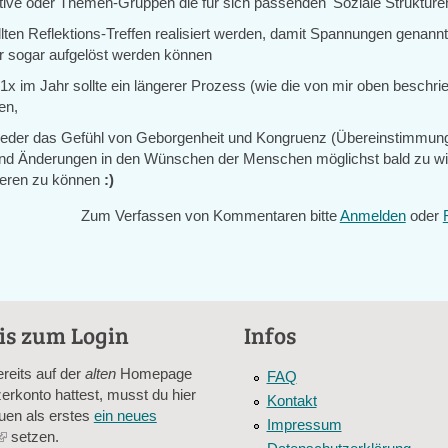
ive oder Themen-Gruppen die für sich passenden 'Soziale Strukturen'
llten Reflektions-Treffen realisiert werden, damit Spannungen genann
er sogar aufgelöst werden können
x im Jahr sollte ein längerer Prozess (wie die von mir oben beschri
en,
eder das Gefühl von Geborgenheit und Kongruenz (Übereinstimmun
und Änderungen in den Wünschen der Menschen möglichst bald zu w
ieren zu können
:)
Zum Verfassen von Kommentaren bitte
Anmelden
oder
is zum Login
Infos
ereits auf der
alten
Homepage
FAQ
erkonto hattest, musst du hier
Kontakt
uen als erstes
ein neues
Impressum
(link
setzen.