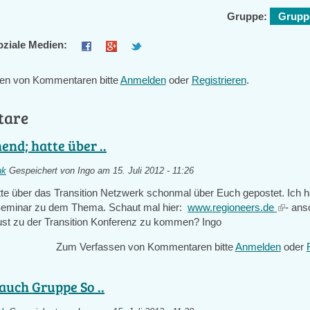
external)
Gruppe:
Gruppe
oziale Medien:
en von Kommentaren bitte
Anmelden
oder
Registrieren
.
tare
end; hatte über ..
nk
Gespeichert von
Ingo
am 15. Juli 2012 - 11:26
te über das Transition Netzwerk schonmal über Euch gepostet. Ich h
Seminar zu dem Thema. Schaut mal hier:
www.regioneers.de
(link
- ans
 Lust zu der Transition Konferenz zu kommen? Ingo
is
externa
Zum Verfassen von Kommentaren bitte
Anmelden
oder
 auch Gruppe So ..