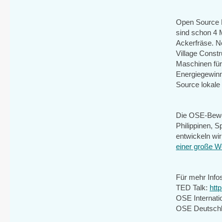
Open Source E
sind schon 4 
Ackerfräse. N
Village Constr
Maschinen für
Energiegewinn
Source lokale
Die OSE-Bewegu
Philippinen, S
entwickeln wir
einer große W
Für mehr Infos 
TED Talk:
htt
OSE Internati
OSE Deutsch