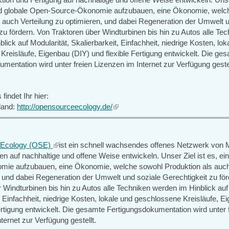
nd globale Open-Source-Ökonomie aufzubauen, eine Ökonomie, welc
s auch Verteilung zu optimieren, und dabei Regeneration der Umwelt 
zu fördern. Von Traktoren über Windturbinen bis hin zu Autos alle Te
lick auf Modularität, Skalierbarkeit, Einfachheit, niedrige Kosten, lok
reisläufe, Eigenbau (DIY) und flexible Fertigung entwickelt. Die ge
mentation wird unter freien Lizenzen im Internet zur Verfügung gestel
findet Ihr hier:
land:
http://opensourceecology.de/
(link
is
external)
-Ecology (OSE)
(link
ist ein schnell wachsendes offenes Netzwerk von
en auf nachhaltige und offene Weise entwickeln. Unser Ziel ist es, e
is
ie aufzubauen, eine Ökonomie, welche sowohl Produktion als auch
external)
, und dabei Regeneration der Umwelt und soziale Gerechtigkeit zu för
 Windturbinen bis hin zu Autos alle Techniken werden im Hinblick auf 
, Einfachheit, niedrige Kosten, lokale und geschlossene Kreisläufe, E
ertigung entwickelt. Die gesamte Fertigungsdokumentation wird unter 
ternet zur Verfügung gestellt.