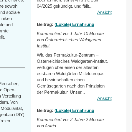
he sowohl
04/2025 gekündigt, und fällt...
und soziale
Ansicht
chniken
Beitrag:
(Lokale) Ernährung
ale und
samte
Kommentiert vor
1 Jahr 10 Monate
lt.
von Österreichisches Waldgarten
Institut
Wir, das Permakultur-Zentrum –
Österreichisches Waldgarten-Institut,
verfügen über einen der ältesten
essbaren Waldgärten Mitteleuropas
und bewirtschaften einen
 Menschen,
Gemüsegarten nach den Prinzipien
ine Open-
der Permakultur. Unser...
 Verteilung
Ansicht
dern. Von
Modularität,
Beitrag:
(Lokale) Ernährung
igenbau (DIY)
Kommentiert vor
2 Jahre 2 Monate
freien
von Astrid