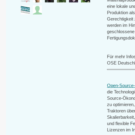
eine lokale u
Produktion al
Gerechtigkeit 
werden im Hinb
geschlossene K
Fertigungsdoku
Für mehr Infos 
OSE Deutsch
Open-Source
die Technologi
Source-Ökonom
zu optimieren
Traktoren über
Skalierbarkeit
und flexible F
Lizenzen im In