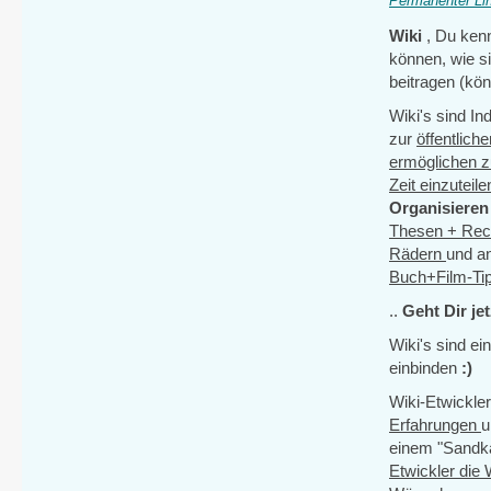
Permanenter Li
Wiki
, Du ken
können, wie s
beitragen (kö
Wiki's sind I
zur
öffentlic
ermöglichen 
Zeit einzuteil
Organisiere
Thesen + Rec
Rädern
und a
Buch+Film-Ti
..
Geht Dir
je
Wiki's sind ei
einbinden
:)
Wiki-Etwickler
Erfahrungen
einem "Sandka
Etwickler die