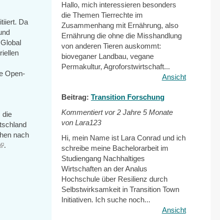
Hallo, mich interessieren besonders
die Themen Tierrechte im
iiert. Da
Zusammenhang mit Ernährung, also
und
Ernährung die ohne die Misshandlung
 Global
von anderen Tieren auskommt:
iellen
bioveganer Landbau, vegane
Permakultur, Agroforstwirtschaft...
ne Open-
Ansicht
Beitrag:
Transition Forschung
Kommentiert vor
2 Jahre 5 Monate
 die
von Lara123
utschland
chen nach
Hi, mein Name ist Lara Conrad und ich
(link
.
schreibe meine Bachelorarbeit im
is
Studiengang Nachhaltiges
external)
Wirtschaften an der Analus
Hochschule über Resilienz durch
Selbstwirksamkeit in Transition Town
Initiativen. Ich suche noch...
Ansicht