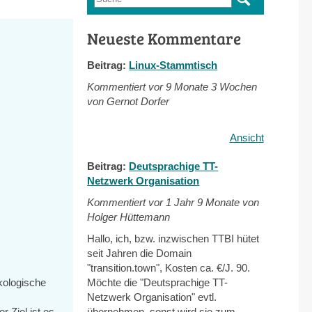
Suchformular
Neueste Kommentare
Beitrag:
Linux-Stammtisch
Kommentiert vor
9 Monate 3 Wochen
von Gernot Dorfer
Ansicht
Beitrag:
Deutsprachige TT-
Netzwerk Organisation
Kommentiert vor
1 Jahr 9 Monate von
Holger Hüttemann
Hallo, ich, bzw. inzwischen TTBI hütet
seit Jahren die Domain
"transition.town", Kosten ca. €/J. 90.
kologische
Möchte die "Deutsprachige TT-
Netzwerk Organisation" evtl.
 Ziel ist es,
übernehmen, sonst wird sie zum