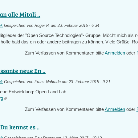
an alle Mitgli ..
nk
Gespeichert von
Roger P.
am 23. Februar 2015 - 6:34
 Mitglieder der "Open Source Technologien"- Gruppe. Möcht mich als n
 hoffe bald das ein oder andere beitragen zu können. Viele Grüße: R
Zum Verfassen von Kommentaren bitte
Anmelden
oder
ssante neue En ..
nk
Gespeichert von
Franz Nahrada
am 23. Februar 2015 - 9:21
neue Entwicklung: Open Land Lab
rg
(link
is
Zum Verfassen von Kommentaren bitte
Anmelden
oder
external)
 Du kennst es ..