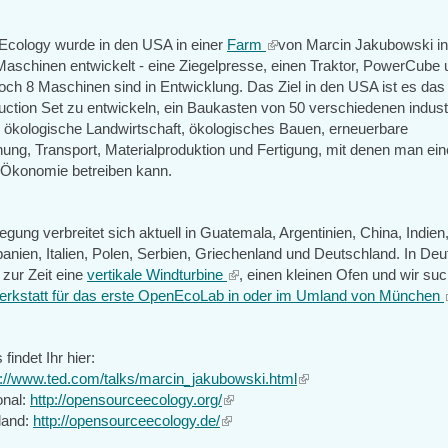
cology wurde in den USA in einer
Farm
(link
von Marcin Jakubowski init
Maschinen entwickelt - eine Ziegelpresse, einen Traktor, PowerCube 
is
och 8 Maschinen sind in Entwicklung. Das Ziel in den USA ist es das
external)
uction Set zu entwickeln, ein Baukasten von 50 verschiedenen industr
 ökologische Landwirtschaft, ökologisches Bauen, erneuerbare
ung, Transport, Materialproduktion und Fertigung, mit denen man ei
 Ökonomie betreiben kann.
ng verbreitet sich aktuell in Guatemala, Argentinien, China, Indien,
panien, Italien, Polen, Serbien, Griechenland und Deutschland. In De
 zur Zeit eine
vertikale Windturbine
(link
, einen kleinen Ofen und wir su
erkstatt für das erste OpenEcoLab in oder im Umland von München
is
external)
findet Ihr hier:
p://www.ted.com/talks/marcin_jakubowski.html
(link
onal:
http://opensourceecology.org/
(link
is
land:
http://opensourceecology.de/
(link
is
external)
is
external)