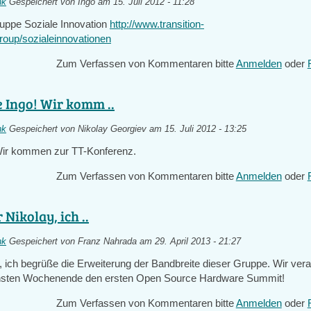
nk
Gespeichert von
Ingo
am 15. Juli 2012 - 11:28
uppe Soziale Innovation
http://www.transition-
/group/sozialeinnovationen
Zum Verfassen von Kommentaren bitte
Anmelden
oder
 Ingo! Wir komm ..
nk
Gespeichert von
Nikolay Georgiev
am 15. Juli 2012 - 13:25
Wir kommen zur TT-Konferenz.
Zum Verfassen von Kommentaren bitte
Anmelden
oder
 Nikolay, ich ..
nk
Gespeichert von
Franz Nahrada
am 29. April 2013 - 21:27
, ich begrüße die Erweiterung der Bandbreite dieser Gruppe. Wir vera
sten Wochenende den ersten Open Source Hardware Summit!
Zum Verfassen von Kommentaren bitte
Anmelden
oder