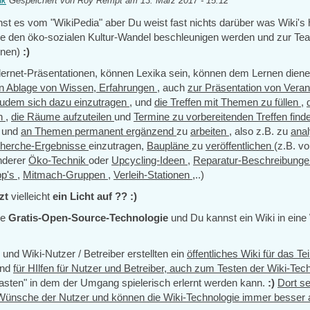
nk
Gespeichert von
Roy Rempt
am 13. März 2017 - 15:12
nst es vom "WikiPedia" aber Du weist fast nichts darüber was Wiki's 
ie den öko-sozialen Kultur-Wandel beschleunigen werden und zur Te
nnen)
:)
ndernet-Präsentationen, können Lexika sein, können dem Lernen dien
hen Ablage von Wissen, Erfahrungen
, auch
zur Präsentation von Vera
zudem sich dazu einzutragen
, und
die Treffen mit Themen zu füllen
,
en
,
die Räume aufzuteilen
und
Termine zu vorbereitenden Treffen fin
n
und
an Themen permanent ergänzend
zu
arbeiten
, also z.B. zu
anal
herche-Ergebnisse
einzutragen,
Baupläne
zu
veröffentlichen
(z.B. v
nderer
Öko-Technik
oder
Upcycling-Ideen
,
Reparatur-Beschreibung
pp's
,
Mitmach-Gruppen
,
Verleih-Stationen
,..)
tzt
vielleicht
ein Licht auf ??
:)
ne
Gratis-Open-Source-Technologie
und Du kannst ein Wiki in eine
 und Wiki-Nutzer / Betreiber erstellten ein
öffentliches Wiki für das Te
und
für HIlfen für Nutzer und Betreiber, auch zum Testen der Wiki-Tec
sten" in dem der Umgang spielerisch erlernt werden kann.
:)
Dort se
 Wünsche der Nutzer und können die Wiki-Technologie immer besser 