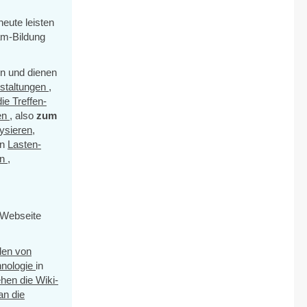
heute leisten
am-Bildung
en und dienen
nstaltungen
,
die Treffen-
den
, also
zum
ysieren,
on
Lasten-
en
,
 Webseite
ilen von
hnologie
in
hen die Wiki-
an die