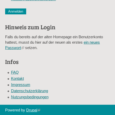
CAPTCHA
Diese Sicherheitsfrage überprüft, ob Sie ein menschlicher Besu
verhindert automatisches Spamming.
Hinweis zum Login
Sag mir nicht, wie viele Sternlein stehen
Falls du bereits auf der
alten
Homepage ein Benutzerkonto
hattest, musst du hier auf der neuen als erstes
ein neues
Passwort
(link
setzen.
is
external)
Infos
FAQ
Kontakt
Impressum
Datenschutzerklärung
Nutzungsbedingungen
Powered by
Drupal
(link