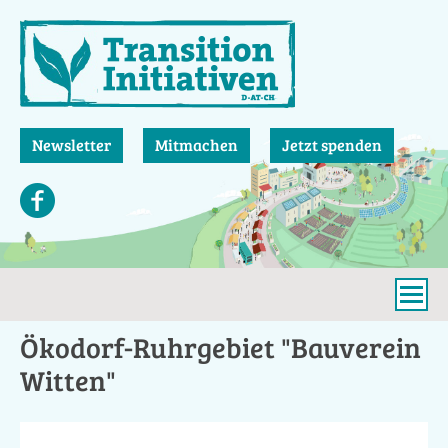
Direkt
zum
Inhalt
Newsletter
Mitmachen
Jetzt spenden
Ökodorf-Ruhrgebiet "Bauverein
Witten"