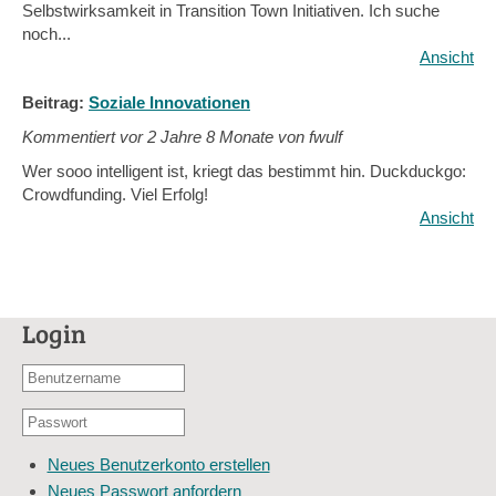
Selbstwirksamkeit in Transition Town Initiativen. Ich suche
noch...
Ansicht
Beitrag:
Soziale Innovationen
Kommentiert vor
2 Jahre 8 Monate von fwulf
Wer sooo intelligent ist, kriegt das bestimmt hin. Duckduckgo:
Crowdfunding. Viel Erfolg!
Ansicht
Login
Benutzername
oder
Passwort
E-
*
Mail-
Neues Benutzerkonto erstellen
Adresse
Neues Passwort anfordern
*