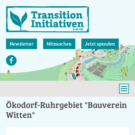
Direkt
zum
Inhalt
Newsletter
Mitmachen
Jetzt spenden
Ökodorf-Ruhrgebiet "Bauverein
Witten"