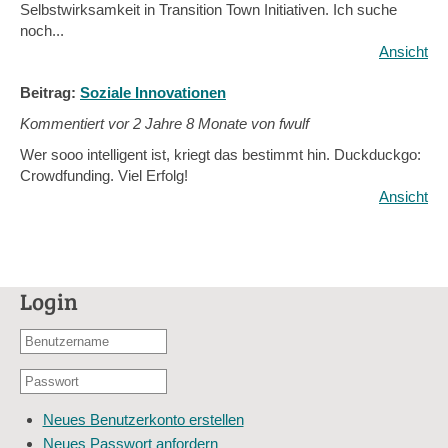
Selbstwirksamkeit in Transition Town Initiativen. Ich suche
noch...
Ansicht
Beitrag:
Soziale Innovationen
Kommentiert vor
2 Jahre 8 Monate von fwulf
Wer sooo intelligent ist, kriegt das bestimmt hin. Duckduckgo:
Crowdfunding. Viel Erfolg!
Ansicht
Login
Benutzername
oder
Passwort
E-
*
Mail-
Neues Benutzerkonto erstellen
Adresse
Neues Passwort anfordern
*