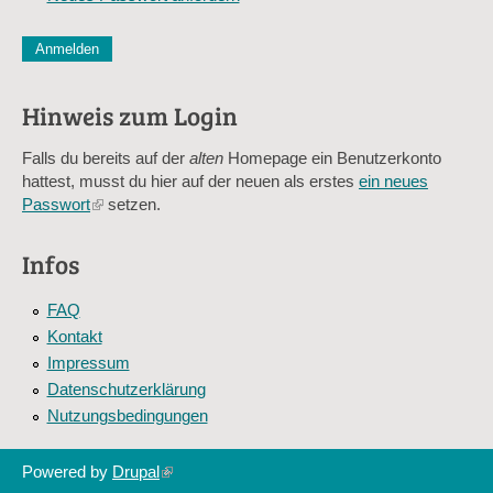
CAPTCHA
Diese Sicherheitsfrage überprüft, ob Sie ein menschlicher Besu
verhindert automatisches Spamming.
Hinweis zum Login
Sag mir nicht, wie viele Sternlein stehen
Falls du bereits auf der
alten
Homepage ein Benutzerkonto
hattest, musst du hier auf der neuen als erstes
ein neues
Passwort
(link
setzen.
is
external)
Infos
FAQ
Kontakt
Impressum
Datenschutzerklärung
Nutzungsbedingungen
Powered by
Drupal
(link