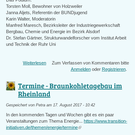
Torsten Moll, Bewohner von Holzweiler
Janna Aljets, Referentin der BUNDjugend
Karin Walter, Moderatorin
Manfred Maresch, Bezirksleiter der Industriegewerkschaft
Bergbau, Chemie und Energie im Bezirk Alsdorf
Dr. Stefan Gärtner, Strukturwandelforscher vom Institut Arbeit
und Technik der Ruhr Uni
Weiterlesen
über
Zum Verfassen von Kommentaren bitte
Podiumsdiskussion:
Anmelden
oder
Registrieren
.
Was
kommt
Termine - Braunkohletagebau im
nach
Rheinland
der
Braunkohle?
Gespeichert von
Petra
am 17. August 2017 - 10:42
In den kommenden Tagen und Wochen gibt es ein paar
Veranstaltungen zum Thema Energie...
https://www.transition-
initiativen.de/themen/energie/termine
(link
is