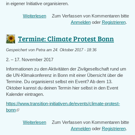
in eigener Initiative organisieren.
Weiterlesen
über
Zum Verfassen von Kommentaren bitte
Seminar
Anmelden
oder
Registrieren
.
in
Aachen:
Termine: Climate Protest Bonn
„Umstellung
der
Gespeichert von
Petra
am 24. Oktober 2017 - 18:36
Energieversorgung
2. – 17. November 2017
auf
Wind-
Informationen zu den Aktivitäten der Zivilgesellschaft rund um
und
die UN-Klimakonferenz in Bonn mit einer Übersicht über die
Sonnenenergie“
Termine. Du organisierst selbst ein Event? Ab dem 13.
Oktober kannst du deinen Termin hier selbst in den Event
Kalender eintragen.
https://www.transition-initiativen.de/events/climate-protest-
bonn
(link
is
Weiterlesen
über
Zum Verfassen von Kommentaren bitte
external)
Termine:
Anmelden
oder
Registrieren
.
Climate