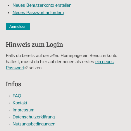
Mail-
Neues Benutzerkonto erstellen
Adresse
Neues Passwort anfordern
*
CAPTCHA
Diese Sicherheitsfrage überprüft, ob Sie ein menschlicher Besu
verhindert automatisches Spamming.
Hinweis zum Login
Sag mir nicht, wie viele Sternlein stehen
Falls du bereits auf der
alten
Homepage ein Benutzerkonto
hattest, musst du hier auf der neuen als erstes
ein neues
Passwort
(link
setzen.
is
external)
Infos
FAQ
Kontakt
Impressum
Datenschutzerklärung
Nutzungsbedingungen