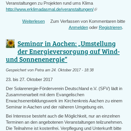
is
Veranstaltungen zu Projekten rund ums Klima
external)
http://www.erklimadasmal.de/veranstaltungen/
(link
is
Weiterlesen
über
Zum Verfassen von Kommentaren bitte
external)
Köln:
Anmelden
oder
Registrieren
.
Regionales
Bündnis
Seminar in Aachen: „Umstellung
startet
der Energieversorgung auf Wind-
Kampagne
und Sonnenenergie“
#erklimadasmal
Gespeichert von
Petra
am 24. Oktober 2017 - 18:38
23. bis 27. Oktober 2017
Der Solarenergie-Förderverein Deutschland e.V. (SFV) lädt in
Zusammenarbeit mit dem Evangelischen
Erwachsenenbildungswerk im Kirchenkreis Aachen zu einem
Seminar in Aachen und der näheren Umgebung ein.
Bei Interesse besteht auch die Möglichkeit, nur an einzelnen
Terminen an den angebotenen Veranstaltungen teilzunehmen.
Die Teilnahme ist kostenfrei. Verpflegung und Unterkunft bitte