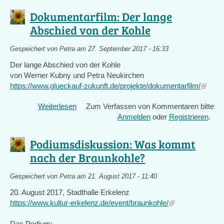
Protest
Dokumentarfilm: Der lange
Bonn
Abschied von der Kohle
Gespeichert von
Petra
am 27. September 2017 - 16:33
Der lange Abschied von der Kohle
von Werner Kubny und Petra Neukirchen
https://www.glueckauf-zukunft.de/projekte/dokumentarfilm/
(link
is
Weiterlesen
über
Zum Verfassen von Kommentaren bitte
externa
Dokumentarfilm:
Anmelden
oder
Registrieren
.
Der
lange
Podiumsdiskussion: Was kommt
Abschied
nach der Braunkohle?
von
der
Gespeichert von
Petra
am 21. August 2017 - 11:40
Kohle
20. August 2017, Stadthalle Erkelenz
https://www.kultur-erkelenz.de/event/braunkohle/
(link
is
Das Podium:
external)