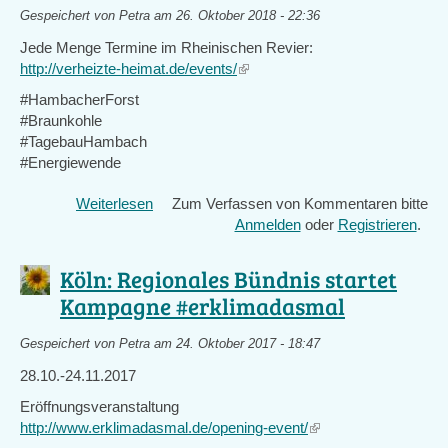
Gespeichert von
Petra
am 26. Oktober 2018 - 22:36
Jede Menge Termine im Rheinischen Revier:
http://verheizte-heimat.de/events/
(link
is
#HambacherForst
external)
#Braunkohle
#TagebauHambach
#Energiewende
Weiterlesen
über
Zum Verfassen von Kommentaren bitte
Termine
Anmelden
oder
Registrieren
.
Energie
Köln: Regionales Bündnis startet
Kampagne #erklimadasmal
Gespeichert von
Petra
am 24. Oktober 2017 - 18:47
28.10.-24.11.2017
Eröffnungsveranstaltung
http://www.erklimadasmal.de/opening-event/
(link