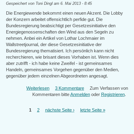
Gespeichert von
Toni Dingl
am 6. Mai 2013 - 8:45
Die Energiewende bekommt einen neuen Akzent. Die Lobby
der Konzern arbeitet offensichtlich perfide gut. Die
Bundesregierung beabsichtigt per Gesetzesinitiative den
Energiegenossenschaften den Wind aus den Segeln zu
nehmen. Anbei ein Artikel von Lothar Lochmaier im
Wallstreetjournal, der diese Gesetzesinitiative der
Bundesregierung thematisiert. Ich persönlich kann nicht
recherchieren, wie brisant dieses Vorhaben ist. Wenn dies
aber zutrifft - ich habe keine Zweifel - ist gemeinsames
Handeln, gemeinsames Vorgehen gegenüber den Medien,
gegenüber jedem einzelnen Abgeordneten angesagt.
Weiterlesen
über
3 Kommentare
Zum Verfassen von
Kommentaren bitte
Erschlägt
Anmelden
oder
Registrieren
.
der
Gesetzgeber
1
2
nächste Seite ›
letzte Seite »
Seiten
mit
einem
Rundumschlag
die