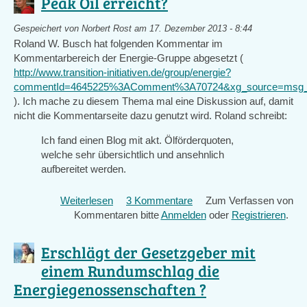
Peak Oil erreicht?
Change
Gespeichert von
Norbert Rost
am 17. Dezember 2013 - 8:44
Roland W. Busch hat folgenden Kommentar im
Kommentarbereich der Energie-Gruppe abgesetzt (
http://www.transition-initiativen.de/group/energie?
commentId=4645225%3AComment%3A70724&xg_source=msg_
). Ich mache zu diesem Thema mal eine Diskussion auf, damit
nicht die Kommentarseite dazu genutzt wird. Roland schreibt:
Ich fand einen Blog mit akt. Ölförderquoten,
welche sehr übersichtlich und ansehnlich
aufbereitet werden.
Weiterlesen
über
3 Kommentare
Zum Verfassen von
Kommentaren bitte
Peak
Anmelden
oder
Registrieren
.
Oil
erreicht?
Erschlägt der Gesetzgeber mit
einem Rundumschlag die
Energiegenossenschaften ?