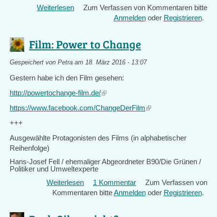
Weiterlesen
über
Zum Verfassen von Kommentaren bitte
external)
Termine
Anmelden
oder
Registrieren
.
-
Braunkohletagebau
Film: Power to Change
im
Rheinland
Gespeichert von
Petra
am 18. März 2016 - 13:07
Gestern habe ich den Film gesehen:
http://powertochange-film.de/
(link
is
https://www.facebook.com/ChangeDerFilm
(link
external)
is
+++
external)
Ausgewählte Protagonisten des Films (in alphabetischer
Reihenfolge)
Hans-Josef Fell / ehemaliger Abgeordneter B90/Die Grünen /
Politiker und Umweltexperte
Weiterlesen
über
1 Kommentar
Zum Verfassen von
Kommentaren bitte
Film:
Anmelden
oder
Registrieren
.
Power
to