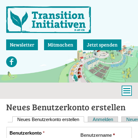
Direkt
zum
Inhalt
Newsletter
Mitmachen
Jetzt spenden
Neues Benutzerkonto erstellen
Neues Benutzerkonto erstellen
(aktiver Reiter)
Anmelden
Neues
Haupt-
Reiter
Benutzerkonto
*
Vertikale
Benutzername
*