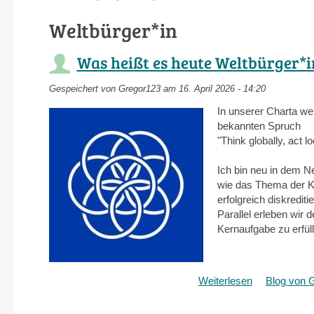
Weltbürger*in
Was heißt es heute Weltbürger*i
Gespeichert von
Gregor123
am 16. April 2026 - 14:20
In unserer Charta we
bekannten Spruch
"Think globally, act 
Ich bin neu in dem N
wie das Thema der Kl
erfolgreich diskrediti
Parallel erleben wir 
Kernaufgabe zu erfül
Weiterlesen
über
Blog von 
Was
heißt