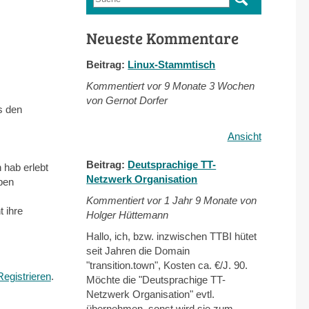
Suchformular
Neueste Kommentare
Beitrag:
Linux-Stammtisch
Kommentiert vor
9 Monate 3 Wochen
von Gernot Dorfer
s den
Ansicht
Beitrag:
Deutsprachige TT-
 hab erlebt
Netzwerk Organisation
pen
Kommentiert vor
1 Jahr 9 Monate von
t ihre
Holger Hüttemann
Hallo, ich, bzw. inzwischen TTBI hütet
seit Jahren die Domain
"transition.town", Kosten ca. €/J. 90.
Registrieren
.
Möchte die "Deutsprachige TT-
Netzwerk Organisation" evtl.
übernehmen, sonst wird sie zum