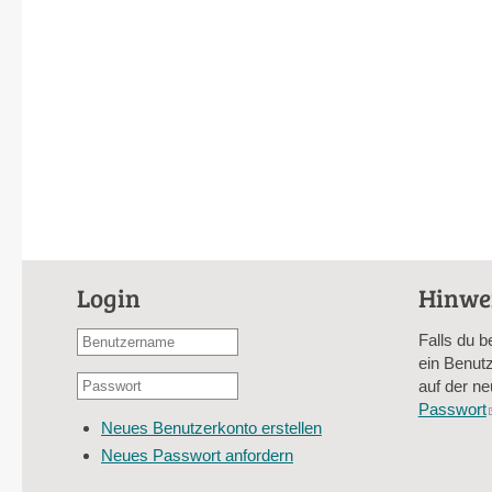
Login
Hinwe
Benutzername
Falls du b
oder
ein Benutz
Passwort
E-
auf der ne
*
Mail-
Passwort
Neues Benutzerkonto erstellen
Adresse
Neues Passwort anfordern
*
CAPTCHA