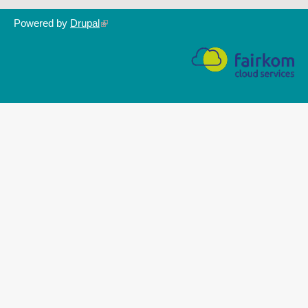
Powered by
Drupal
(link
is
external)