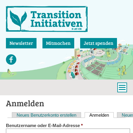
Direkt
zum
Inhalt
Newsletter
Mitmachen
Jetzt spenden
Anmelden
Neues Benutzerkonto erstellen
Anmelden
(aktiver Reit
Neues
Haupt-
Benutzername oder E-Mail-Adresse
*
Reiter