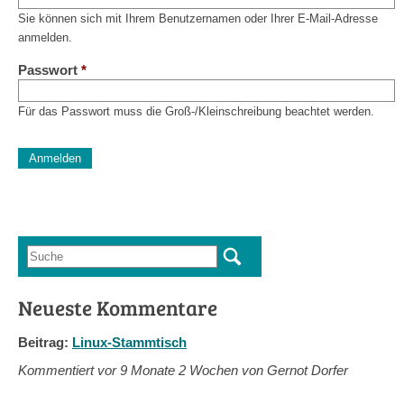
Sie können sich mit Ihrem Benutzernamen oder Ihrer E-Mail-Adresse
anmelden.
Passwort
*
Für das Passwort muss die Groß-/Kleinschreibung beachtet werden.
CAPTCHA
Diese Sicherheitsfrage überprüft, ob Sie ein menschlicher Besu
verhindert automatisches Spamming.
Sag mir nicht, wie viele Sternlein stehen
Suche
Suchformular
Neueste Kommentare
Beitrag:
Linux-Stammtisch
Kommentiert vor
9 Monate 2 Wochen von Gernot Dorfer