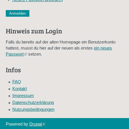
CAPTCHA
Diese Sicherheitsfrage überprüft, ob Sie ein menschlicher Besu
verhindert automatisches Spamming.
Hinweis zum Login
Sag mir nicht, wie viele Sternlein stehen
Falls du bereits auf der
alten
Homepage ein Benutzerkonto
hattest, musst du hier auf der neuen als erstes
ein neues
Passwort
(link
setzen.
is
external)
Infos
FAQ
Kontakt
Impressum
Datenschutzerklärung
Nutzungsbedingungen
Powered by
Drupal
(link