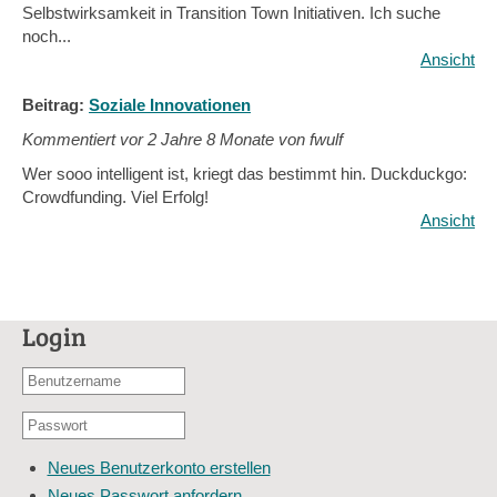
Selbstwirksamkeit in Transition Town Initiativen. Ich suche
noch...
Ansicht
Beitrag:
Soziale Innovationen
Kommentiert vor
2 Jahre 8 Monate von fwulf
Wer sooo intelligent ist, kriegt das bestimmt hin. Duckduckgo:
Crowdfunding. Viel Erfolg!
Ansicht
Login
Benutzername
oder
Passwort
E-
*
Mail-
Neues Benutzerkonto erstellen
Adresse
Neues Passwort anfordern
*