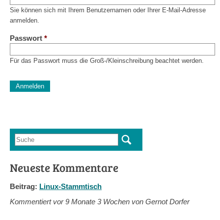
Sie können sich mit Ihrem Benutzernamen oder Ihrer E-Mail-Adresse
anmelden.
Passwort
*
Für das Passwort muss die Groß-/Kleinschreibung beachtet werden.
CAPTCHA
Diese Sicherheitsfrage überprüft, ob Sie ein menschlicher Besu
verhindert automatisches Spamming.
Sag mir nicht, wie viele Sternlein stehen
Suche
Suchformular
Neueste Kommentare
Beitrag:
Linux-Stammtisch
Kommentiert vor
9 Monate 3 Wochen von Gernot Dorfer