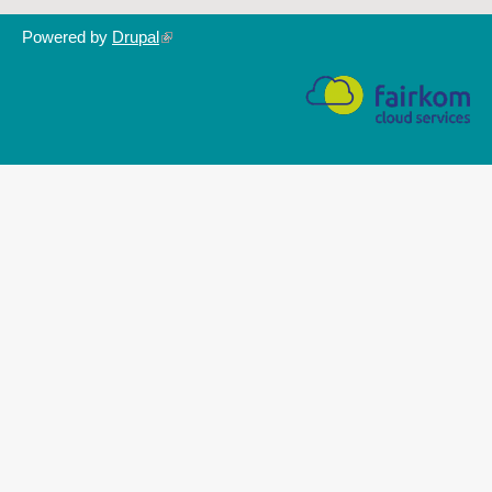
Powered by
Drupal
(link
is
external)