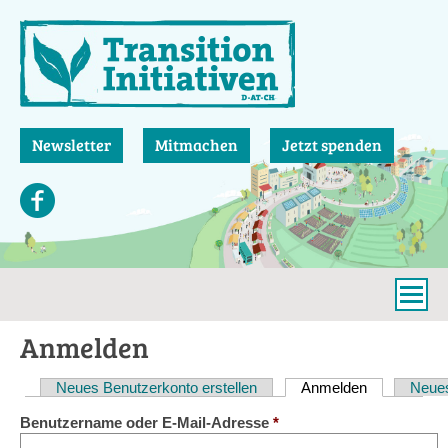
Direkt
zum
Inhalt
Newsletter
Mitmachen
Jetzt spenden
Anmelden
Neues Benutzerkonto erstellen
Anmelden
(aktiver Reit
Neues
Haupt-
Benutzername oder E-Mail-Adresse
*
Reiter