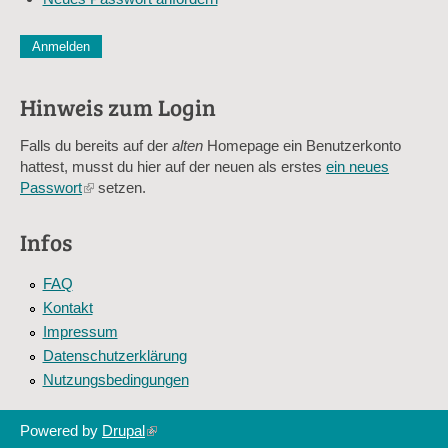
CAPTCHA
Diese Sicherheitsfrage überprüft, ob Sie ein menschlicher Besu
verhindert automatisches Spamming.
Hinweis zum Login
Sag mir nicht, wie viele Sternlein stehen
Falls du bereits auf der
alten
Homepage ein Benutzerkonto
hattest, musst du hier auf der neuen als erstes
ein neues
Passwort
(link
setzen.
is
external)
Infos
FAQ
Kontakt
Impressum
Datenschutzerklärung
Nutzungsbedingungen
Powered by
Drupal
(link