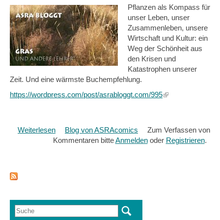
Pflanzen als Kompass für
unser Leben, unser
Zusammenleben, unsere
Wirtschaft und Kultur: ein
Weg der Schönheit aus
den Krisen und
Katastrophen unserer
Zeit. Und eine wärmste Buchempfehlung.
https://wordpress.com/post/asrabloggt.com/995
(link
is
external)
Weiterlesen
über
Blog von ASRAcomics
Zum Verfassen von
Kommentaren bitte
Gras
Anmelden
oder
Registrieren
.
-
und
andere
Lehrer*
Suche
Suchformular