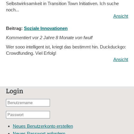
Selbstwirksamkeit in Transition Town Initiativen. Ich suche
noch...
Ansicht
Beitrag:
Soziale Innovationen
Kommentiert vor
2 Jahre 8 Monate von fwulf
Wer sooo intelligent ist, kriegt das bestimmt hin. Duckduckgo:
Crowdfunding. Viel Erfolg!
Ansicht
Login
Benutzername
oder
Passwort
E-
*
Mail-
Neues Benutzerkonto erstellen
Adresse
Neues Passwort anfordern
*