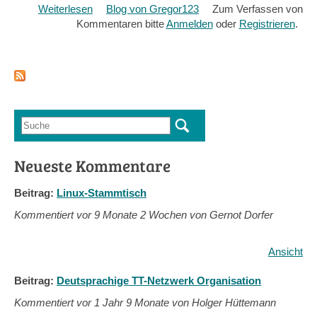
Weiterlesen
über
Blog von Gregor123
Zum Verfassen von
Kommentaren bitte
Was
Anmelden
oder
Registrieren
.
heißt
es
heute
Weltbürger*in
zu
sein?
Suche
Suchformular
Neueste Kommentare
Beitrag:
Linux-Stammtisch
Kommentiert vor
9 Monate 2 Wochen von Gernot Dorfer
Ansicht
Beitrag:
Deutsprachige TT-Netzwerk Organisation
Kommentiert vor
1 Jahr 9 Monate von Holger Hüttemann