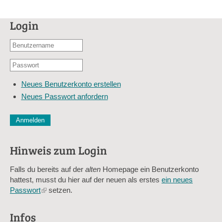
Login
Benutzername
oder
Passwort
E-
*
Mail-
Neues Benutzerkonto erstellen
Adresse
Neues Passwort anfordern
*
CAPTCHA
Diese Sicherheitsfrage überprüft, ob Sie ein menschlicher Besu
verhindert automatisches Spamming.
Hinweis zum Login
Sag mir nicht, wie viele Sternlein stehen
Falls du bereits auf der
alten
Homepage ein Benutzerkonto
hattest, musst du hier auf der neuen als erstes
ein neues
Passwort
(link
setzen.
is
external)
Infos