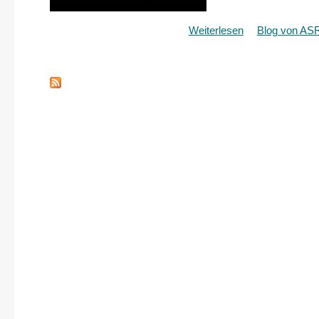
Weiterlesen
über
Blog von AS
Comic-
Lesung