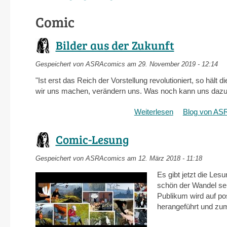
Comic
Bilder aus der Zukunft
Gespeichert von
ASRAcomics
am 29. November 2019 - 12:14
"Ist erst das Reich der Vorstellung revolutioniert, so hält d
wir uns machen, verändern uns. Was noch kann uns dazu 
Weiterlesen
über
Blog von AS
Bilder
aus
Comic-Lesung
der
Zukunft
Gespeichert von
ASRAcomics
am 12. März 2018 - 11:18
Es gibt jetzt die Les
schön der Wandel sei
Publikum wird auf po
herangeführt und zu