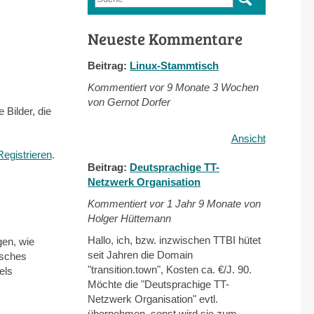
Suchformular
Neueste Kommentare
Beitrag:
Linux-Stammtisch
Kommentiert vor
9 Monate 3 Wochen
von Gernot Dorfer
 Bilder, die
Ansicht
Registrieren
.
Beitrag:
Deutsprachige TT-
Netzwerk Organisation
Kommentiert vor
1 Jahr 9 Monate von
Holger Hüttemann
Hallo, ich, bzw. inzwischen TTBI hütet
gen, wie
seit Jahren die Domain
isches
"transition.town", Kosten ca. €/J. 90.
els
Möchte die "Deutsprachige TT-
Netzwerk Organisation" evtl.
übernehmen, sonst wird sie zum