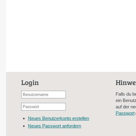
Login
Hinwe
Benutzername
Falls du b
oder
ein Benutz
Passwort
E-
auf der ne
*
Mail-
Passwort
Neues Benutzerkonto erstellen
Adresse
Neues Passwort anfordern
*
CAPTCHA