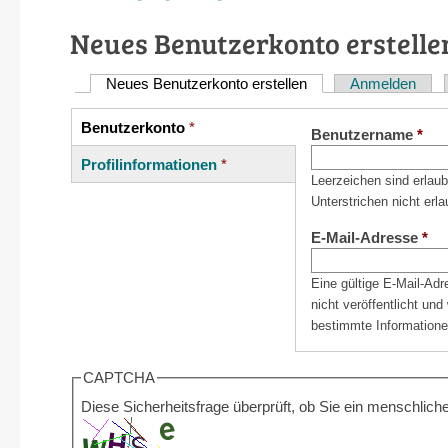
Neues Benutzerkonto erstelle
Neues Benutzerkonto erstellen
(aktiver Reiter)
Anmelden
Haupt-
Reiter
Benutzerkonto
*
Vertikale
Benutzername
*
(aktiver
Reiter
Profilinformationen
*
Reiter)
Leerzeichen sind erlau
Unterstrichen nicht erla
E-Mail-Adresse
*
Eine gültige E-Mail-Ad
nicht veröffentlicht un
bestimmte Informatione
CAPTCHA
Diese Sicherheitsfrage überprüft, ob Sie ein menschli