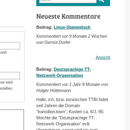
Suchformular
Neueste Kommentare
Beitrag:
Linux-Stammtisch
Kommentiert vor
9 Monate 2 Wochen
von Gernot Dorfer
 und
Ansicht
Beitrag:
Deutsprachige TT-
Netzwerk Organisation
sse wird
Kommentiert vor
1 Jahr 9 Monate von
stellen,
Holger Hüttemann
Hallo, ich, bzw. inzwischen TTBI hütet
seit Jahren die Domain
"transition.town", Kosten ca. €/J. 90.
Möchte die "Deutsprachige TT-
Netzwerk Organisation" evtl.
übernehmen, sonst wird sie zum