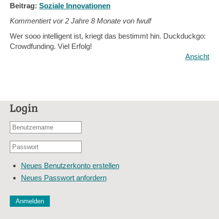
Beitrag:
Soziale Innovationen
Kommentiert vor
2 Jahre 8 Monate von fwulf
Wer sooo intelligent ist, kriegt das bestimmt hin. Duckduckgo:
Crowdfunding. Viel Erfolg!
Ansicht
Login
Benutzername
oder
Passwort
E-
*
Mail-
Neues Benutzerkonto erstellen
Adresse
Neues Passwort anfordern
*
CAPTCHA
Diese Sicherheitsfrage überprüft, ob Sie ein menschlicher Besu
verhindert automatisches Spamming.