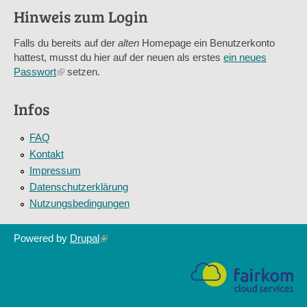
Hinweis zum Login
Sag mir nicht, wie viele Sternlein stehen
Falls du bereits auf der
alten
Homepage ein Benutzerkonto
hattest, musst du hier auf der neuen als erstes
ein neues
Passwort
(link
setzen.
is
external)
Infos
FAQ
Kontakt
Impressum
Datenschutzerklärung
Nutzungsbedingungen
Powered by
Drupal
(link
is
external)