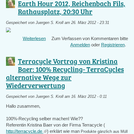
Earth Hour 2012, Reichenbach Fils,
Rathausplatz, 20:30 Uhr
Gespeichert von
Juergen S. Kroll
am 26. März 2012 - 23:31
Weiterlesen
über
Zum Verfassen von Kommentaren bitte
Earth
Anmelden
oder
Registrieren
.
Hour
2012,
Terracycle Vortrag von Kristina
Reichenbach
Baer: 100% Recycling- TerraCycles
Fils,
alternative Wege zur
Rathausplatz,
20:30
Wiederverwertung
Uhr
Gespeichert von
Juergen S. Kroll
am 16. März 2012 - 0:11
Hallo zusammen,
100%-Recycling selber machen! Wie??
Referentin Kristina Baer von der Firma Terracycle (
http://terracycle.de
(link
) erklärt wie man
Produkte gänzlich aus Müll