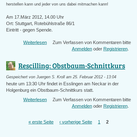
is
herstellen kann und jeder von uns dabei mitmachen kann!
external)
Am 17.März 2012, 14.00 Uhr
Ort: Stuttgart, Rotebühlstraße 86/1
Eintritt - gegen Spende.
Weiterlesen
über
Zum Verfassen von Kommentaren bitte
Terracycle
Anmelden
oder
Registrieren
.
Vortrag
von
Rescilling: Obstbaum-Schnittkurs
Kristina
Baer:
Gespeichert von
Juergen S. Kroll
am 25. Februar 2012 - 13:04
100%
heute um 13:30 Uhr findet in Esslingen am Neckar in der
Recycling-
Holgenburg ein Obstbaum-Schnittkurs statt.
TerraCycles
Weiterlesen
über
Zum Verfassen von Kommentaren bitte
alternative
Rescilling:
Anmelden
oder
Registrieren
.
Wege
Obstbaum-
zur
Schnittkurs
Wiederverwertung
« erste Seite
‹ vorherige Seite
1
2
Seiten