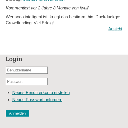
Kommentiert vor
2 Jahre 8 Monate von fwulf
Wer sooo intelligent ist, kriegt das bestimmt hin. Duckduckgo:
Crowdfunding. Viel Erfolg!
Ansicht
Login
Benutzername
oder
Passwort
E-
*
Mail-
Neues Benutzerkonto erstellen
Adresse
Neues Passwort anfordern
*
CAPTCHA
Diese Sicherheitsfrage überprüft, ob Sie ein menschlicher Besu
verhindert automatisches Spamming.