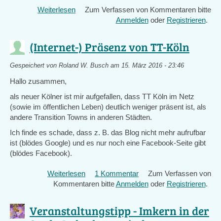
Weiterlesen
über
Zum Verfassen von Kommentaren bitte
Wilma
Anmelden
oder
Registrieren
.
Wurmkiste
(Internet-) Präsenz von TT-Köln
Gespeichert von
Roland W. Busch
am 15. März 2016 - 23:46
Hallo zusammen,
als neuer Kölner ist mir aufgefallen, dass TT Köln im Netz
(sowie im öffentlichen Leben) deutlich weniger präsent ist, als
andere Transition Towns in anderen Städten.
Ich finde es schade, dass z. B. das Blog nicht mehr aufrufbar
ist (blödes Google) und es nur noch eine Facebook-Seite gibt
(blödes Facebook).
Weiterlesen
über
1 Kommentar
Zum Verfassen von
Kommentaren bitte
(Internet-)
Anmelden
oder
Registrieren
.
Präsenz
von
Veranstaltungstipp - Imkern in der
TT-