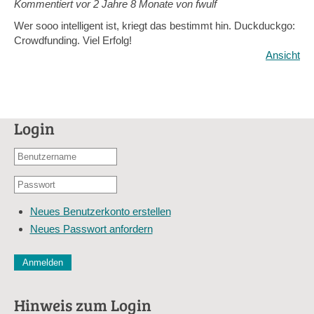
Kommentiert vor
2 Jahre 8 Monate von fwulf
Wer sooo intelligent ist, kriegt das bestimmt hin. Duckduckgo:
Crowdfunding. Viel Erfolg!
Ansicht
Login
Benutzername
oder
Passwort
E-
*
Mail-
Neues Benutzerkonto erstellen
Adresse
Neues Passwort anfordern
*
CAPTCHA
Diese Sicherheitsfrage überprüft, ob Sie ein menschlicher Besu
verhindert automatisches Spamming.
Hinweis zum Login
Sag mir nicht, wie viele Sternlein stehen