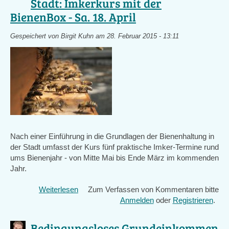
Stadt: Imkerkurs mit der
Köln
BienenBox - Sa. 18. April
Gespeichert von
Birgit Kuhn
am 28. Februar 2015 - 13:11
Nach einer Einführung in die Grundlagen der Bienenhaltung in
der Stadt umfasst der Kurs fünf praktische Imker-Termine rund
ums Bienenjahr - von Mitte Mai bis Ende März im kommenden
Jahr.
Weiterlesen
über
Zum Verfassen von Kommentaren bitte
Veranstaltungstipp
Anmelden
oder
Registrieren
.
-
Imkern
Bedingungsloses Grundeinkommen