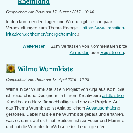
Rheinland
Gespeichert von
Petra
am 17. August 2017 - 10:14
In den kommenden Tagen und Wochen gibt es ein paar
Veranstaltungen zum Thema Energie...
https://www.transition-
initiativen.de/themen/energie/termine
(link
is
Weiterlesen
über
Zum Verfassen von Kommentaren bitte
external)
Termine
Anmelden
oder
Registrieren
.
-
Braunkohletagebau
Wilma Wurmkiste
im
Rheinland
Gespeichert von
Petra
am 15. April 2016 - 12:28
Wilma in der Wurmkiste ist ein Projekt von Anja aus Köln. Sie
ist freiberufliche Designerin mit ihrem Kreativbüro
a little style
(link
und hat ein Herz für nachhaltige und soziale Projekte. Auf
is
das Thema Wurmkiste ist Anja bei einem
Austauschhafen
(link
external)
gestoßen. Dabei hat sie eine Wurmkiste gebaut und erfahren,
is
was es damit auf sich hat. Seitdem ist sie Feuer und Flamme
external
und hat die Wurmkisten­Webseite ins Leben gerufen.