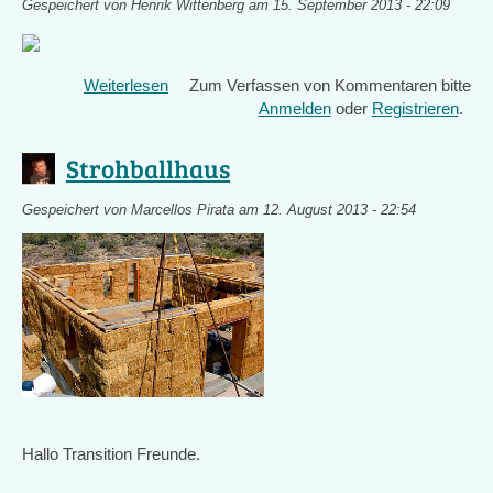
Gespeichert von
Henrik Wittenberg
am 15. September 2013 - 22:09
Weiterlesen
über
Zum Verfassen von Kommentaren bitte
Montag,
Anmelden
oder
Registrieren
.
16.9.,
19:30
Strohballhaus
Uhr,
RAUM
Gespeichert von
Marcellos Pirata
am 12. August 2013 - 22:54
ganz
schön
kalk
|
»Bedingungsloses
Grundeinkommen
nicht
warten
sondern
starten!«
Hallo Transition Freunde.