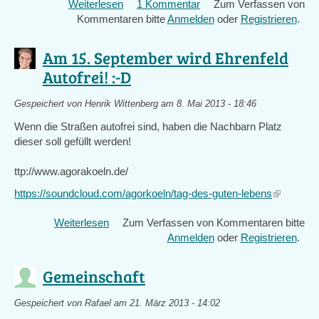
Weiterlesen
über
1 Kommentar
Zum Verfassen von
Kommentaren bitte
Strohballhaus
Anmelden
oder
Registrieren
.
Am 15. September wird Ehrenfeld
Autofrei! :-D
Gespeichert von
Henrik Wittenberg
am 8. Mai 2013 - 18:46
Wenn die Straßen autofrei sind, haben die Nachbarn Platz
dieser soll gefüllt werden!
ttp://www.agorakoeln.de/
https://soundcloud.com/agorkoeln/tag-des-guten-lebens
(link
is
Weiterlesen
über
Zum Verfassen von Kommentaren bitte
external)
Am
Anmelden
oder
Registrieren
.
15.
September
Gemeinschaft
wird
Ehrenfeld
Gespeichert von
Rafael
am 21. März 2013 - 14:02
Autofrei!