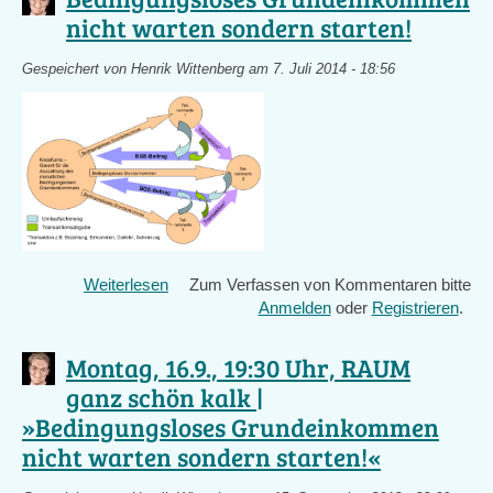
in
nicht warten sondern starten!
der
Stadt:
Gespeichert von
Henrik Wittenberg
am 7. Juli 2014 - 18:56
Imkerkurs
mit
der
BienenBox
-
Sa.
18.
April
Weiterlesen
über
Zum Verfassen von Kommentaren bitte
Bedingungsloses
Anmelden
oder
Registrieren
.
Grundeinkommen
nicht
Montag, 16.9., 19:30 Uhr, RAUM
warten
ganz schön kalk |
sondern
»Bedingungsloses Grundeinkommen
starten!
nicht warten sondern starten!«