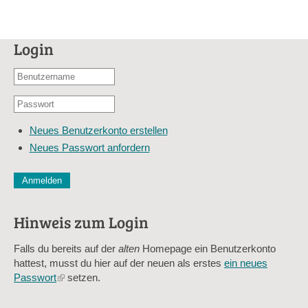
Login
Benutzername
oder
Passwort
E-
*
Mail-
Neues Benutzerkonto erstellen
Adresse
Neues Passwort anfordern
*
CAPTCHA
Diese Sicherheitsfrage überprüft, ob Sie ein menschlicher Besu
verhindert automatisches Spamming.
Hinweis zum Login
Sag mir nicht, wie viele Sternlein stehen
Falls du bereits auf der
alten
Homepage ein Benutzerkonto
hattest, musst du hier auf der neuen als erstes
ein neues
Passwort
(link
setzen.
is
external)