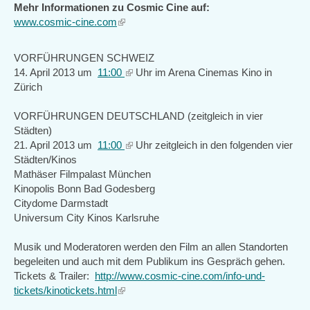
Mehr Informationen zu Cosmic Cine auf:
www.cosmic-cine.com
(link
is
external)
VORFÜHRUNGEN SCHWEIZ
14. April 2013 um
11:00
(link
Uhr im Arena Cinemas Kino in
Zürich
is
external)
VORFÜHRUNGEN DEUTSCHLAND (zeitgleich in vier
Städten)
21. April 2013 um
11:00
(link
Uhr zeitgleich in den folgenden vier
Städten/Kinos
is
Mathäser Filmpalast München
external)
Kinopolis Bonn Bad Godesberg
Citydome Darmstadt
Universum City Kinos Karlsruhe
Musik und Moderatoren werden den Film an allen Standorten
begeleiten und auch mit dem Publikum ins Gespräch gehen.
Tickets & Trailer:
http://www.cosmic-cine.com/info-und-
tickets/kinotickets.html
(link
is