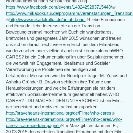
NordstadtEintritt nach Selbsteinschätzung
https://www.facebook.com/events/1432429283715448/
(link
http://www.mikadokultur.de/programm/veranstaltungen_Transition
is
(link
http://www.mikadokultur.de/anfahrt.php
(link
Liebe Freundinnen
external)
is
und Freunde, liebe Interessierte an der Transition-
is
external)
Bewegung,erstmal möchten wir Euch ein wunderbares,
external)
kraftvolles und gesegnetes Jahr 2015 wünschen und freuen
uns schon darauf, recht viele von Euch bei dem Filmabend
wiederzusehen oder vielleicht auch erst kennezulernenWHO
CARES? ist ein Dokumentationsfilm über Sozialunternehmer,
die weltweit mit Engagement, Idealismus und Sozialer
Verantwortung die Problemen der heutigen Zeit
bekämpfen. Menschen wie der Nobelpreisträger M. Yunus und
Ashoka Gründer B. Drayton schildern ihre Träume und
Herausforderungen und welche Erfahrungen sie mit dem
effektivem Sozialunternehmertum gesammelt haben.WHO
CARES? - DU MACHST DEN UNTERSCHIED ist ein Film,
der begeistert und motiviert, selbst anzupacken.
http://bravehearts-international.org/de/Filme/who-cares
(link
http://bravehearts-international.org/de/Filme/who-cares/who-
is
cares-i-care-die-kampagne
(link
Im März gibt es dann am Fr,
external)
20.03.2015 den nächsten Transition-Filmabend mit dem Film
is