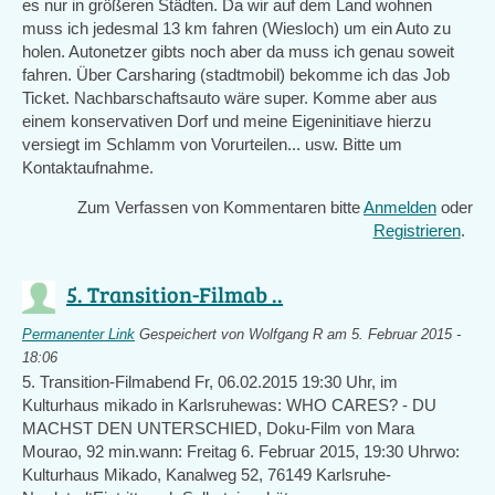
es nur in größeren Städten. Da wir auf dem Land wohnen
muss ich jedesmal 13 km fahren (Wiesloch) um ein Auto zu
holen. Autonetzer gibts noch aber da muss ich genau soweit
fahren. Über Carsharing (stadtmobil) bekomme ich das Job
Ticket. Nachbarschaftsauto wäre super. Komme aber aus
einem konservativen Dorf und meine Eigeninitiave hierzu
versiegt im Schlamm von Vorurteilen... usw. Bitte um
Kontaktaufnahme.
Zum Verfassen von Kommentaren bitte
Anmelden
oder
Registrieren
.
5. Transition-Filmab ..
Permanenter Link
Gespeichert von
Wolfgang R
am 5. Februar 2015 -
18:06
5. Transition-Filmabend Fr, 06.02.2015 19:30 Uhr, im
Kulturhaus mikado in Karlsruhewas: WHO CARES? - DU
MACHST DEN UNTERSCHIED, Doku-Film von Mara
Mourao, 92 min.wann: Freitag 6. Februar 2015, 19:30 Uhrwo:
Kulturhaus Mikado, Kanalweg 52, 76149 Karlsruhe-