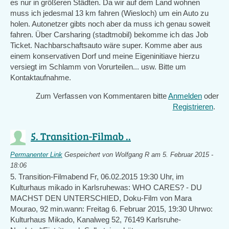
es nur in größeren Städten. Da wir auf dem Land wohnen
muss ich jedesmal 13 km fahren (Wiesloch) um ein Auto zu
holen. Autonetzer gibts noch aber da muss ich genau soweit
fahren. Über Carsharing (stadtmobil) bekomme ich das Job
Ticket. Nachbarschaftsauto wäre super. Komme aber aus
einem konservativen Dorf und meine Eigeninitiave hierzu
versiegt im Schlamm von Vorurteilen... usw. Bitte um
Kontaktaufnahme.
Zum Verfassen von Kommentaren bitte
Anmelden
oder
Registrieren
.
5. Transition-Filmab ..
Permanenter Link
Gespeichert von
Wolfgang R
am 5. Februar 2015 -
18:06
5. Transition-Filmabend Fr, 06.02.2015 19:30 Uhr, im
Kulturhaus mikado in Karlsruhewas: WHO CARES? - DU
MACHST DEN UNTERSCHIED, Doku-Film von Mara
Mourao, 92 min.wann: Freitag 6. Februar 2015, 19:30 Uhrwo:
Kulturhaus Mikado, Kanalweg 52, 76149 Karlsruhe-