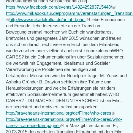
NordstadtEintritt nach Selbsteinschätzung
https://www.facebook.com/events/1432429283715448/
(link
http://www.mikadokultur.de/programm/veranstaltungen_Transition
is
(link
http://www.mikadokultur.de/anfahrt.php
(link
Liebe Freundinnen
external)
is
und Freunde, liebe Interessierte an der Transition-
is
external)
Bewegung,erstmal möchten wir Euch ein wunderbares,
external)
kraftvolles und gesegnetes Jahr 2015 wünschen und freuen
uns schon darauf, recht viele von Euch bei dem Filmabend
wiederzusehen oder vielleicht auch erst kennezulernenWHO
CARES? ist ein Dokumentationsfilm über Sozialunternehmer,
die weltweit mit Engagement, Idealismus und Sozialer
Verantwortung die Problemen der heutigen Zeit
bekämpfen. Menschen wie der Nobelpreisträger M. Yunus und
Ashoka Gründer B. Drayton schildern ihre Träume und
Herausforderungen und welche Erfahrungen sie mit dem
effektivem Sozialunternehmertum gesammelt haben.WHO
CARES? - DU MACHST DEN UNTERSCHIED ist ein Film,
der begeistert und motiviert, selbst anzupacken.
http://bravehearts-international.org/de/Filme/who-cares
(link
http://bravehearts-international.org/de/Filme/who-cares/who-
is
cares-i-care-die-kampagne
(link
Im März gibt es dann am Fr,
external)
20.03.2015 den nächsten Transition-Filmabend mit dem Film
is