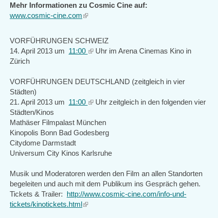
Mehr Informationen zu Cosmic Cine auf:
www.cosmic-cine.com
(link
is
external)
VORFÜHRUNGEN SCHWEIZ
14. April 2013 um
11:00
(link
Uhr im Arena Cinemas Kino in
Zürich
is
external)
VORFÜHRUNGEN DEUTSCHLAND (zeitgleich in vier
Städten)
21. April 2013 um
11:00
(link
Uhr zeitgleich in den folgenden vier
Städten/Kinos
is
Mathäser Filmpalast München
external)
Kinopolis Bonn Bad Godesberg
Citydome Darmstadt
Universum City Kinos Karlsruhe
Musik und Moderatoren werden den Film an allen Standorten
begeleiten und auch mit dem Publikum ins Gespräch gehen.
Tickets & Trailer:
http://www.cosmic-cine.com/info-und-
tickets/kinotickets.html
(link
is