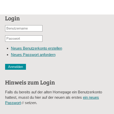
Login
Benutzername
oder
Passwort
E-
*
Mail-
Neues Benutzerkonto erstellen
Adresse
Neues Passwort anfordern
*
CAPTCHA
Diese Sicherheitsfrage überprüft, ob Sie ein menschlicher Besu
verhindert automatisches Spamming.
Hinweis zum Login
Sag mir nicht, wie viele Sternlein stehen
Falls du bereits auf der
alten
Homepage ein Benutzerkonto
hattest, musst du hier auf der neuen als erstes
ein neues
Passwort
(link
setzen.
is
external)