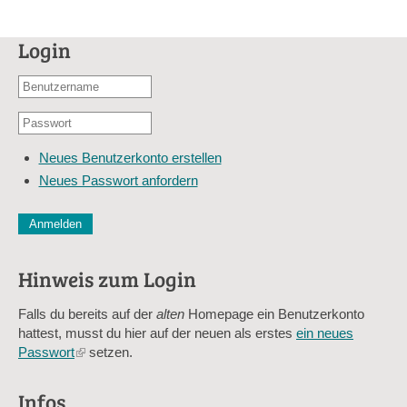
Login
Benutzername
oder
Passwort
E-
*
Mail-
Neues Benutzerkonto erstellen
Adresse
Neues Passwort anfordern
*
CAPTCHA
Diese Sicherheitsfrage überprüft, ob Sie ein menschlicher Besu
verhindert automatisches Spamming.
Hinweis zum Login
Sag mir nicht, wie viele Sternlein stehen
Falls du bereits auf der
alten
Homepage ein Benutzerkonto
hattest, musst du hier auf der neuen als erstes
ein neues
Passwort
(link
setzen.
is
external)
Infos