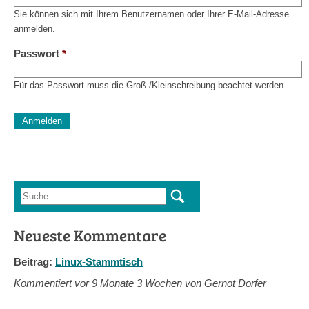
Sie können sich mit Ihrem Benutzernamen oder Ihrer E-Mail-Adresse
anmelden.
Passwort
*
Für das Passwort muss die Groß-/Kleinschreibung beachtet werden.
CAPTCHA
Diese Sicherheitsfrage überprüft, ob Sie ein menschlicher Besu
verhindert automatisches Spamming.
Sag mir nicht, wie viele Sternlein stehen
Suche
Suchformular
Neueste Kommentare
Beitrag:
Linux-Stammtisch
Kommentiert vor
9 Monate 3 Wochen von Gernot Dorfer