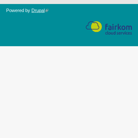
Powered by
Drupal
(link
is
external)