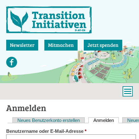
Direkt
zum
Inhalt
Newsletter
Mitmachen
Jetzt spenden
Anmelden
Neues Benutzerkonto erstellen
Anmelden
(aktiver Reit
Neues
Haupt-
Benutzername oder E-Mail-Adresse
*
Reiter