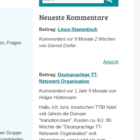
Suchformular
Neueste Kommentare
Beitrag:
Linux-Stammtisch
Kommentiert vor
9 Monate 2 Wochen
en, Fragen
von Gernot Dorfer
Ansicht
Beitrag:
Deutsprachige TT-
Netzwerk Organisation
Kommentiert vor
1 Jahr 9 Monate von
Holger Hüttemann
Hallo, ich, bzw. inzwischen TTBI hütet
seit Jahren die Domain
"transition.town", Kosten ca. €/J. 90.
Möchte die "Deutsprachige TT-
iner Gruppe
Netzwerk Organisation" evtl.
nzentrierten
übernehmen, sonst wird sie zum