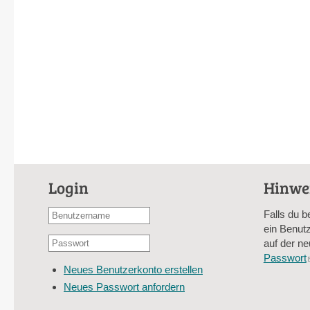
Login
Hinwe
Benutzername
Falls du b
oder
ein Benutz
Passwort
E-
auf der ne
*
Mail-
Passwort
Neues Benutzerkonto erstellen
Adresse
Neues Passwort anfordern
*
CAPTCHA