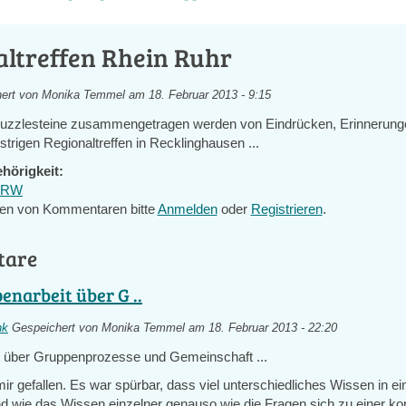
altreffen Rhein Ruhr
ert von
Monika Temmel
am 18. Februar 2013 - 9:15
Puzzlesteine zusammengetragen werden von Eindrücken, Erinnerung
trigen Regionaltreffen in Recklinghausen ...
hörigkeit:
 NRW
en von Kommentaren bitte
Anmelden
oder
Registrieren
.
tare
enarbeit über G ..
nk
Gespeichert von
Monika Temmel
am 18. Februar 2013 - 22:20
 über Gruppenprozesse und Gemeinschaft ...
r gefallen. Es war spürbar, dass viel unterschiedliches Wissen in e
nd wie das Wissen einzelner genauso wie die Fragen sich zu einer ko