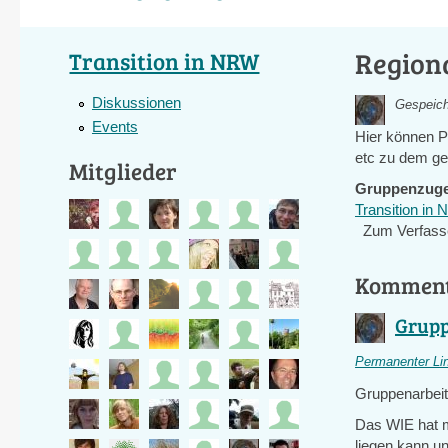
Region
Transition in NRW
Diskussionen
Gespeich
Events
Hier können 
etc zu dem ges
Mitglieder
Gruppenzuge
Transition in
Zum Verfass
Kommen
Grupp
Permanenter Li
Gruppenarbeit
Das WIE hat mi
liegen kann u