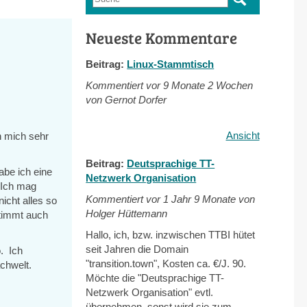
Suchformular
Neueste Kommentare
Beitrag:
Linux-Stammtisch
Kommentiert vor
9 Monate 2 Wochen
von Gernot Dorfer
Ansicht
h mich sehr
Beitrag:
Deutsprachige TT-
abe ich eine
Netzwerk Organisation
 Ich mag
Kommentiert vor
1 Jahr 9 Monate von
icht alles so
Holger Hüttemann
stimmt auch
Hallo, ich, bzw. inzwischen TTBI hütet
seit Jahren die Domain
. Ich
"transition.town", Kosten ca. €/J. 90.
chwelt.
Möchte die "Deutsprachige TT-
Netzwerk Organisation" evtl.
übernehmen, sonst wird sie zum