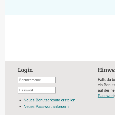
Login
Hinwe
Benutzername
Falls du b
oder
ein Benutz
Passwort
E-
auf der ne
*
Mail-
Passwort
Neues Benutzerkonto erstellen
Adresse
Neues Passwort anfordern
*
CAPTCHA