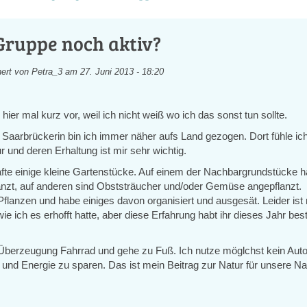
 Gruppe noch aktiv?
ert von
Petra_3
am 27. Juni 2013 - 18:20
 hier mal kurz vor, weil ich nicht weiß wo ich das sonst tun sollte.
 Saarbrückerin bin ich immer näher aufs Land gezogen. Dort fühle ic
r und deren Erhaltung ist mir sehr wichtig.
afte einige kleine Gartenstücke. Auf einem der Nachbargrundstücke h
anzt, auf anderen sind Obststräucher und/oder Gemüse angepflanzt.
lanzen und habe einiges davon organisiert und ausgesät. Leider ist n
e ich es erhofft hatte, aber diese Erfahrung habt ihr dieses Jahr be
 Überzeugung Fahrrad und gehe zu Fuß. Ich nutze möglchst kein Auto
 und Energie zu sparen. Das ist mein Beitrag zur Natur für unsere Na