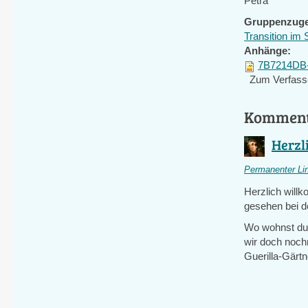
Petra
Gruppenzuge
Transition im 
Anhänge:
7B7214DB-
Zum Verfass
Kommen
Herzl
Permanenter Li
Herzlich willk
gesehen bei d
Wo wohnst du d
wir doch nochm
Guerilla-Gärtn