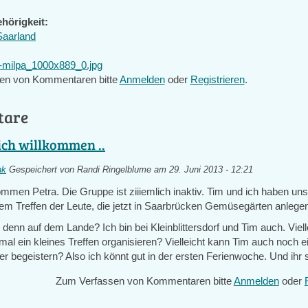
hörigkeit:
Saarland
milpa_1000x889_0.jpg
en von Kommentaren bitte
Anmelden
oder
Registrieren
.
tare
ich willkommen ..
nk
Gespeichert von
Randi Ringelblume
am 29. Juni 2013 - 12:21
ommen Petra. Die Gruppe ist ziiiemlich inaktiv. Tim und ich haben un
em Treffen der Leute, die jetzt in Saarbrücken Gemüsegärten anlegen
enn auf dem Lande? Ich bin bei Kleinblittersdorf und Tim auch. Viell
al ein kleines Treffen organisieren? Vielleicht kann Tim auch noch e
er begeistern? Also ich könnt gut in der ersten Ferienwoche. Und ihr 
Zum Verfassen von Kommentaren bitte
Anmelden
oder