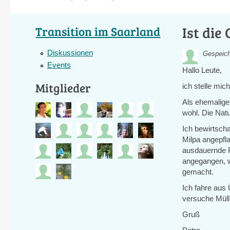
Ist die
Transition im Saarland
Diskussionen
Gespeich
Events
Hallo Leute,
Mitglieder
ich stelle mich
Als ehemalige
wohl. Die Natu
Ich bewirtsch
Milpa angepfl
ausdauernde Pf
angegangen, wi
gemacht.
Ich fahre aus
versuche Müll
Gruß