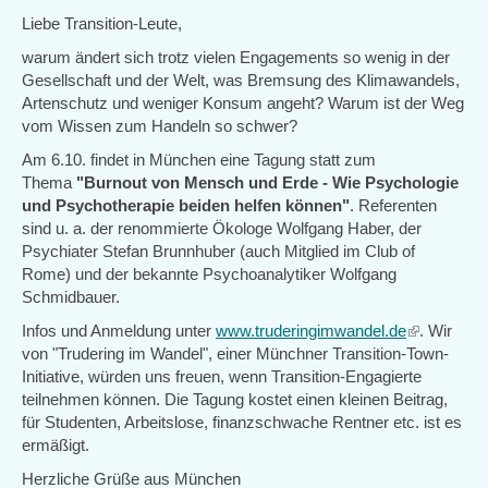
Liebe Transition-Leute,
warum ändert sich trotz vielen Engagements so wenig in der
Gesellschaft und der Welt, was Bremsung des Klimawandels,
Artenschutz und weniger Konsum angeht? Warum ist der Weg
vom Wissen zum Handeln so schwer?
Am 6.10. findet in München eine Tagung statt zum
Thema
"Burnout von Mensch und Erde - Wie Psychologie
und Psychotherapie beiden helfen können"
. Referenten
sind u. a. der renommierte Ökologe Wolfgang Haber, der
Psychiater Stefan Brunnhuber (auch Mitglied im Club of
Rome) und der bekannte Psychoanalytiker Wolfgang
Schmidbauer.
Infos und Anmeldung unter
www.truderingimwandel.de
(link
. Wir
von "Trudering im Wandel", einer Münchner Transition-Town-
is
Initiative, würden uns freuen, wenn Transition-Engagierte
external)
teilnehmen können. Die Tagung kostet einen kleinen Beitrag,
für Studenten, Arbeitslose, finanzschwache Rentner etc. ist es
ermäßigt.
Herzliche Grüße aus München