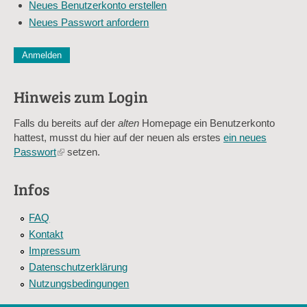
Neues Benutzerkonto erstellen
Adresse
Neues Passwort anfordern
*
CAPTCHA
Diese Sicherheitsfrage überprüft, ob Sie ein menschlicher Besu
verhindert automatisches Spamming.
Hinweis zum Login
Sag mir nicht, wie viele Sternlein stehen
Falls du bereits auf der
alten
Homepage ein Benutzerkonto
hattest, musst du hier auf der neuen als erstes
ein neues
Passwort
(link
setzen.
is
external)
Infos
FAQ
Kontakt
Impressum
Datenschutzerklärung
Nutzungsbedingungen