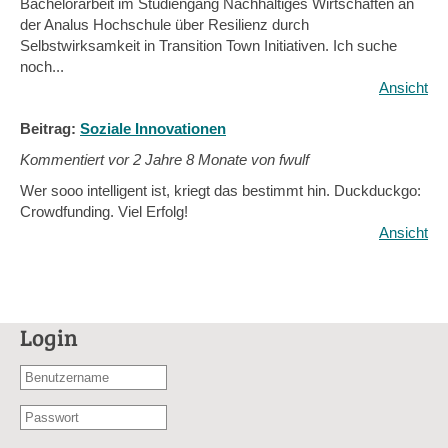
Bachelorarbeit im Studiengang Nachhaltiges Wirtschaften an
der Analus Hochschule über Resilienz durch
Selbstwirksamkeit in Transition Town Initiativen. Ich suche
noch...
Ansicht
Beitrag:
Soziale Innovationen
Kommentiert vor
2 Jahre 8 Monate von fwulf
Wer sooo intelligent ist, kriegt das bestimmt hin. Duckduckgo:
Crowdfunding. Viel Erfolg!
Ansicht
Login
Benutzername
oder
Passwort
E-
*
Mail-