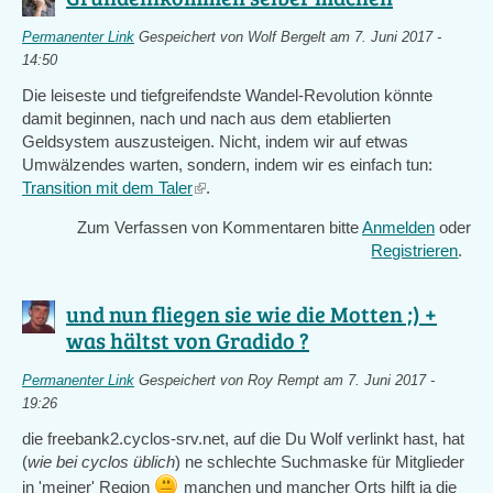
Permanenter Link
Gespeichert von
Wolf Bergelt
am 7. Juni 2017 -
14:50
Die leiseste und tiefgreifendste Wandel-Revolution könnte
damit beginnen, nach und nach aus dem etablierten
Geldsystem auszusteigen. Nicht, indem wir auf etwas
Umwälzendes warten, sondern, indem wir es einfach tun:
Transition mit dem Taler
(link
.
is
Zum Verfassen von Kommentaren bitte
Anmelden
oder
external)
Registrieren
.
und nun fliegen sie wie die Motten ;) +
was hältst von Gradido ?
Permanenter Link
Gespeichert von
Roy Rempt
am 7. Juni 2017 -
19:26
die freebank2.cyclos-srv.net, auf die Du Wolf verlinkt hast, hat
(
wie bei cyclos üblich
) ne schlechte Suchmaske für Mitglieder
in 'meiner' Region
manchen und mancher Orts hilft ja die