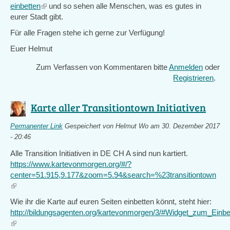
einbetten
(link
und so sehen alle Menschen, was es gutes in
eurer Stadt gibt.
is
external)
Für alle Fragen stehe ich gerne zur Verfügung!
Euer Helmut
Zum Verfassen von Kommentaren bitte
Anmelden
oder
Registrieren
.
Karte aller Transitiontown Initiativen
Permanenter Link
Gespeichert von
Helmut Wo
am 30. Dezember 2017
- 20:46
Alle Transition Initiativen in DE CH A sind nun kartiert.
https://www.kartevonmorgen.org/#/?
center=51.915,9.177&zoom=5.94&search=%23transitiontown
(link
is
Wie ihr die Karte auf euren Seiten einbetten könnt, steht hier:
external)
http://bildungsagenten.org/kartevonmorgen/3/#Widget_zum_Einbe
(link