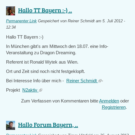
Hallo TT Bayern :-) ..
Permanenter Link
Gespeichert von
Reiner Schmidt
am 5. Juli 2012 -
12:34
Hallo TT Bayern :-)
In München gibt's am Mittwoch den 18.07. eine Info-
Veranstaltung zu Dragon Dreaming.
Referent ist Ronald Wytek aus Wien.
Ort und Zeit sind noch nicht festgeklopft.
Bei Interesse Info über mich -
Reiner Schmidt
(link
-
is
Projekt
N2aktiv
(link
external)
is
Zum Verfassen von Kommentaren bitte
Anmelden
oder
external)
Registrieren
.
Hallo Forum Bayern, ..