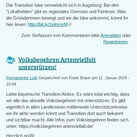
Die Transition Idee verwirklicht sich in Augsburg: Bei den
"Lokalhelden" gibt es regionales Gemüse und Feinkost. Was
die Gründerinnen bewegt und wir die Idee ankommt, könnt ihr
hier lesen:
http://bit.ly/1inhzmM
(link
is
Zum Verfassen von Kommentaren bitte
Anmelden
oder
external)
Registrieren
.
Volksbegehren Artenvielfalt
unterstützen!
Permanenter Link
Gespeichert von
Frank Braun
am 11. Januar 2019 -
10:04
Liebe bayerische Transition Aktive. Es wäre total wichtig, dass
wir alle das aktuelle Volksbegehren mit unterstützen. Es gibt
eigentlich in allen Landkreisen mittlerweile Unterstützerkreise
wo ihr aktiv werden könnt und Transition dort auch bekannt
und sichtbar macht. Alle Infos zum Volksbegehren finden sich
unter: https://volksbegehren-artenvielfalt.de/
Herzlich grüßt