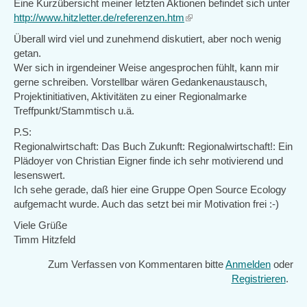
Eine Kurzübersicht meiner letzten Aktionen befindet sich unter
http://www.hitzletter.de/referenzen.htm
(link
is
Überall wird viel und zunehmend diskutiert, aber noch wenig
external)
getan.
Wer sich in irgendeiner Weise angesprochen fühlt, kann mir
gerne schreiben. Vorstellbar wären Gedankenaustausch,
Projektinitiativen, Aktivitäten zu einer Regionalmarke
Treffpunkt/Stammtisch u.ä.
P.S:
Regionalwirtschaft: Das Buch Zukunft: Regionalwirtschaft!: Ein
Plädoyer von Christian Eigner finde ich sehr motivierend und
lesenswert.
Ich sehe gerade, daß hier eine Gruppe Open Source Ecology
aufgemacht wurde. Auch das setzt bei mir Motivation frei :-)
Viele Grüße
Timm Hitzfeld
Zum Verfassen von Kommentaren bitte
Anmelden
oder
Registrieren
.