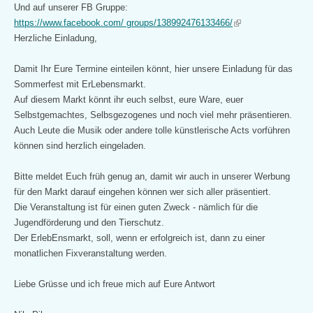
is
Und auf unserer FB Gruppe:
external)
(link
https://www.facebook.com/
groups/138992476133466/
is
Herzliche Einladung,
external)
Damit Ihr Eure Termine einteilen könnt, hier unsere Einladung für das
Sommerfest mit ErLebensmarkt.
Auf diesem Markt könnt ihr euch selbst, eure Ware, euer
Selbstgemachtes, Selbsgezogenes und noch viel mehr präsentieren.
Auch Leute die Musik oder andere tolle künstlerische Acts vorführen
können sind herzlich eingeladen.
Bitte meldet Euch früh genug an, damit wir auch in unserer Werbung
für den Markt darauf eingehen können wer sich aller präsentiert.
Die Veranstaltung ist für einen guten Zweck - nämlich für die
Jugendförderung und den Tierschutz.
Der ErlebEnsmarkt, soll, wenn er erfolgreich ist, dann zu einer
monatlichen Fixveranstaltung werden.
Liebe Grüsse und ich freue mich auf Eure Antwort