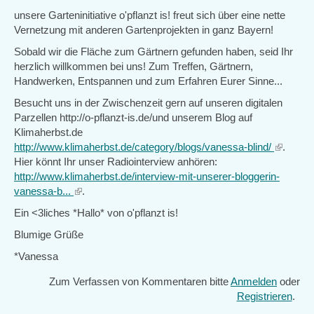
unsere Garteninitiative o'pflanzt is! freut sich über eine nette
Vernetzung mit anderen Gartenprojekten in ganz Bayern!
Sobald wir die Fläche zum Gärtnern gefunden haben, seid Ihr
herzlich willkommen bei uns! Zum Treffen, Gärtnern,
Handwerken, Entspannen und zum Erfahren Eurer Sinne...
Besucht uns in der Zwischenzeit gern auf unseren digitalen
Parzellen http://o-pflanzt-is.de/und unserem Blog auf
Klimaherbst.de
http://www.klimaherbst.de/category/blogs/vanessa-blind/
(link
.
Hier könnt Ihr unser Radiointerview anhören:
is
http://www.klimaherbst.de/interview-mit-unserer-bloggerin-
external)
vanessa-b...
(link
.
is
Ein <3liches *Hallo* von o'pflanzt is!
external)
Blumige Grüße
*Vanessa
Zum Verfassen von Kommentaren bitte
Anmelden
oder
Registrieren
.