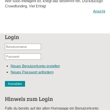
Wer sooo intelligent ist, kriegt das bestimmt hin. Duckduckgo:
Crowdfunding. Viel Erfolg!
Ansicht
Login
Benutzername
oder
Passwort
E-
*
Mail-
Neues Benutzerkonto erstellen
Adresse
Neues Passwort anfordern
*
CAPTCHA
Diese Sicherheitsfrage überprüft, ob Sie ein menschlicher Besu
verhindert automatisches Spamming.
Hinweis zum Login
Sag mir nicht, wie viele Sternlein stehen
Falls du bereits auf der
alten
Homepage ein Benutzerkonto