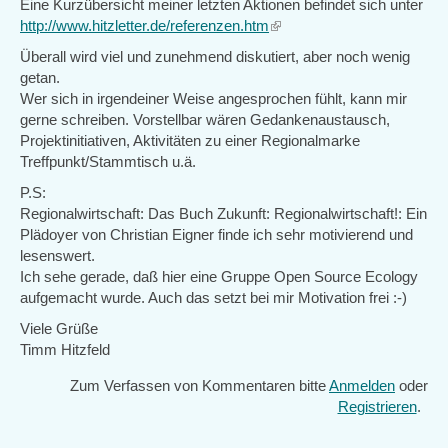
Eine Kurzübersicht meiner letzten Aktionen befindet sich unter
http://www.hitzletter.de/referenzen.htm
(link
is
Überall wird viel und zunehmend diskutiert, aber noch wenig
external)
getan.
Wer sich in irgendeiner Weise angesprochen fühlt, kann mir
gerne schreiben. Vorstellbar wären Gedankenaustausch,
Projektinitiativen, Aktivitäten zu einer Regionalmarke
Treffpunkt/Stammtisch u.ä.
P.S:
Regionalwirtschaft: Das Buch Zukunft: Regionalwirtschaft!: Ein
Plädoyer von Christian Eigner finde ich sehr motivierend und
lesenswert.
Ich sehe gerade, daß hier eine Gruppe Open Source Ecology
aufgemacht wurde. Auch das setzt bei mir Motivation frei :-)
Viele Grüße
Timm Hitzfeld
Zum Verfassen von Kommentaren bitte
Anmelden
oder
Registrieren
.