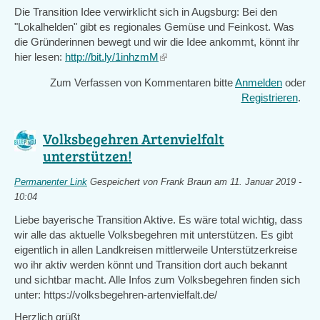
Die Transition Idee verwirklicht sich in Augsburg: Bei den
"Lokalhelden" gibt es regionales Gemüse und Feinkost. Was
die Gründerinnen bewegt und wir die Idee ankommt, könnt ihr
hier lesen:
http://bit.ly/1inhzmM
(link
is
Zum Verfassen von Kommentaren bitte
Anmelden
oder
external)
Registrieren
.
Volksbegehren Artenvielfalt
unterstützen!
Permanenter Link
Gespeichert von
Frank Braun
am 11. Januar 2019 -
10:04
Liebe bayerische Transition Aktive. Es wäre total wichtig, dass
wir alle das aktuelle Volksbegehren mit unterstützen. Es gibt
eigentlich in allen Landkreisen mittlerweile Unterstützerkreise
wo ihr aktiv werden könnt und Transition dort auch bekannt
und sichtbar macht. Alle Infos zum Volksbegehren finden sich
unter: https://volksbegehren-artenvielfalt.de/
Herzlich grüßt