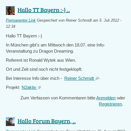
Hallo TT Bayern :-) ..
Permanenter Link
Gespeichert von
Reiner Schmidt
am 5. Juli 2012 -
12:34
Hallo TT Bayern :-)
In München gibt's am Mittwoch den 18.07. eine Info-
Veranstaltung zu Dragon Dreaming.
Referent ist Ronald Wytek aus Wien.
Ort und Zeit sind noch nicht festgeklopft.
Bei Interesse Info über mich -
Reiner Schmidt
(link
-
is
Projekt
N2aktiv
(link
external)
is
Zum Verfassen von Kommentaren bitte
Anmelden
oder
external)
Registrieren
.
Hallo Forum Bayern, ..