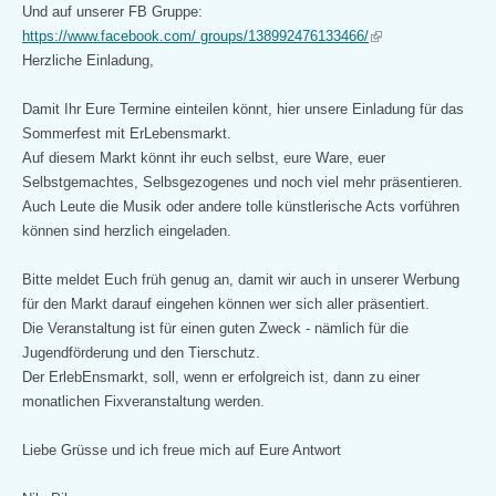
is
Und auf unserer FB Gruppe:
external)
(link
https://www.facebook.com/
groups/138992476133466/
is
Herzliche Einladung,
external)
Damit Ihr Eure Termine einteilen könnt, hier unsere Einladung für das
Sommerfest mit ErLebensmarkt.
Auf diesem Markt könnt ihr euch selbst, eure Ware, euer
Selbstgemachtes, Selbsgezogenes und noch viel mehr präsentieren.
Auch Leute die Musik oder andere tolle künstlerische Acts vorführen
können sind herzlich eingeladen.
Bitte meldet Euch früh genug an, damit wir auch in unserer Werbung
für den Markt darauf eingehen können wer sich aller präsentiert.
Die Veranstaltung ist für einen guten Zweck - nämlich für die
Jugendförderung und den Tierschutz.
Der ErlebEnsmarkt, soll, wenn er erfolgreich ist, dann zu einer
monatlichen Fixveranstaltung werden.
Liebe Grüsse und ich freue mich auf Eure Antwort