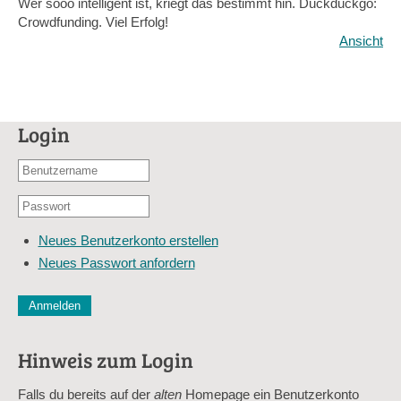
Wer sooo intelligent ist, kriegt das bestimmt hin. Duckduckgo:
Crowdfunding. Viel Erfolg!
Ansicht
Login
Benutzername
oder
Passwort
E-
*
Mail-
Neues Benutzerkonto erstellen
Adresse
Neues Passwort anfordern
*
CAPTCHA
Diese Sicherheitsfrage überprüft, ob Sie ein menschlicher Besu
verhindert automatisches Spamming.
Hinweis zum Login
Sag mir nicht, wie viele Sternlein stehen
Falls du bereits auf der
alten
Homepage ein Benutzerkonto