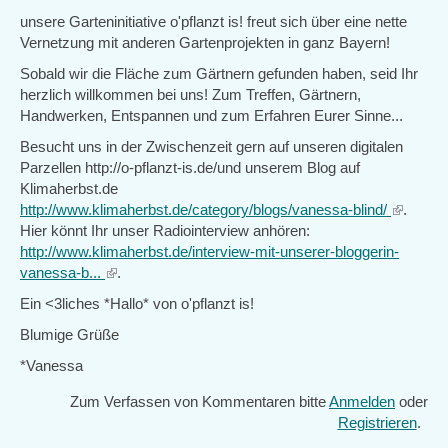
unsere Garteninitiative o'pflanzt is! freut sich über eine nette
Vernetzung mit anderen Gartenprojekten in ganz Bayern!
Sobald wir die Fläche zum Gärtnern gefunden haben, seid Ihr
herzlich willkommen bei uns! Zum Treffen, Gärtnern,
Handwerken, Entspannen und zum Erfahren Eurer Sinne...
Besucht uns in der Zwischenzeit gern auf unseren digitalen
Parzellen http://o-pflanzt-is.de/und unserem Blog auf
Klimaherbst.de
http://www.klimaherbst.de/category/blogs/vanessa-blind/
(link
.
Hier könnt Ihr unser Radiointerview anhören:
is
http://www.klimaherbst.de/interview-mit-unserer-bloggerin-
external)
vanessa-b...
(link
.
is
Ein <3liches *Hallo* von o'pflanzt is!
external)
Blumige Grüße
*Vanessa
Zum Verfassen von Kommentaren bitte
Anmelden
oder
Registrieren
.