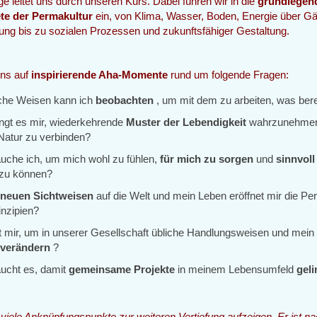
e leitet uns durch unseren Kurs. Dabei führen wir in die
grundlegen
te der Permakultur
ein, von Klima, Wasser, Boden, Energie über Gä
ung bis zu sozialen Prozessen und zukunftsfähiger Gestaltung.
uns auf
inspirierende Aha-Momente
rund um folgende Fragen:
che Weisen kann ich
beobachten
, um mit dem zu arbeiten, was bere
ingt es mir, wiederkehrende
Muster der Lebendigkeit
wahrzunehmen
 Natur zu verbinden?
uche ich, um mich wohl zu fühlen,
für mich zu sorgen
und
sinnvoll
zu können?
e
neuen Sichtweisen
auf die Welt und mein Leben eröffnet mir die Pe
inzipien?
ft mir, um in unserer Gesellschaft übliche Handlungsweisen und mein 
u
verändern
?
ucht es, damit
gemeinsame Projekte
in meinem Lebensumfeld
gel
 viele Anknüpfungspunkte zur weiteren Vertiefung aufzeigen. Er ist 