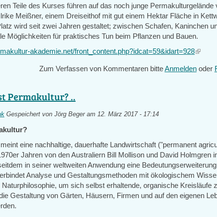
eren Teile des Kurses führen auf das noch junge Permakulturgelände
rike Meißner, einem Dreiseithof mit gut einem Hektar Fläche in Kettw
latz wird seit zwei Jahren gestaltet; zwischen Schafen, Kaninchen u
ele Möglichkeiten für praktisches Tun beim Pflanzen und Bauen.
rmakultur-akademie.net/front_content.php?idcat=59&idart=928
(link
is
Zum Verfassen von Kommentaren bitte
Anmelden
oder
externa
st Permakultur? ..
nk
Gespeichert von
Jörg Beger
am 12. März 2017 - 17:14
akultur?
meint eine nachhaltige, dauerhafte Landwirtschaft ("permanent agricul
970er Jahren von den Australiern Bill Mollison und David Holmgren ini
r seitdem in seiner weltweiten Anwendung eine Bedeutungserweiterung
erbindet Analyse und Gestaltungsmethoden mit ökologischem Wisse
 Naturphilosophie, um sich selbst erhaltende, organische Kreisläufe 
die Gestaltung von Gärten, Häusern, Firmen und auf den eigenen L
rden.