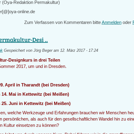
r (Oya-Redaktion Permakultur)
er[@]oya-online.de
Zum Verfassen von Kommentaren bitte
Anmelden
oder
ermakultur-Desi ..
nk
Gespeichert von
Jörg Beger
am 12. März 2017 - 17:24
tur-Designkurs in drei Teilen
 Sommer 2017, um und in Dresden.
i 09. April in Tharandt (bei Dresden)
bis 14. Mai in Kettewitz (bei Meißen)
bis 25. Juni in Kettewitz (bei Meißen)
en, welche Werkzeuge und Erfahrungen brauchen wir Menschen heu
n persönlichen, als auch für den gesellschaftlichen Wandel hin zu ein
en Kultur einsetzen zu können?