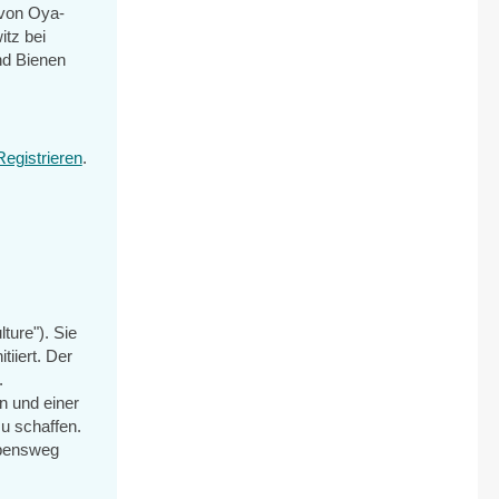
 von Oya-
itz bei
nd Bienen
Registrieren
.
l)
ture"). Sie
tiiert. Der
.
n und einer
zu schaffen.
ebensweg