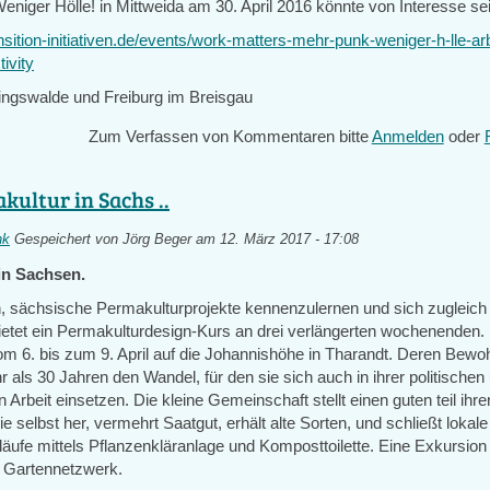
niger Hölle! in Mittweida am 30. April 2016 könnte von Interesse sei
nsition-initiativen.de/events/work-matters-mehr-punk-weniger-h-lle-ar
ivity
ngswalde und Freiburg im Breisgau
Zum Verfassen von Kommentaren bitte
Anmelden
oder
kultur in Sachs ..
nk
Gespeichert von
Jörg Beger
am 12. März 2017 - 17:08
in Sachsen.
, sächsische Permakulturprojekte kennenzulernen und sich zugleic
ietet ein Permakulturdesign-Kurs an drei verlängerten wochenenden. 
vom 6. bis zum 9. April auf die Johannishöhe in Tharandt. Deren Bew
r als 30 Jahren den Wandel, für den sie sich auch in ihrer politischen
Arbeit einsetzen. Die kleine Gemeinschaft stellt einen guten teil ih
gie selbst her, vermehrt Saatgut, erhält alte Sorten, und schließt loka
läufe mittels Pflanzenkläranlage und Komposttoilette. Eine Exkursion
 Gartennetzwerk.