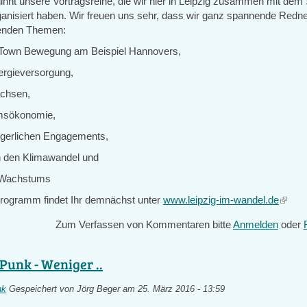
innt unsere Vortragsreihe, die wir hier in Leipzig zusammen mit dem 
rganisiert haben. Wir freuen uns sehr, dass wir ganz spannende Red
genden Themen:
n Town Bewegung am Beispiel Hannovers,
ergieversorgung,
achsen,
msökonomie,
rgerlichen Engagements,
 den Klimawandel und
 Wachstums
rogramm findet Ihr demnächst unter
www.leipzig-im-wandel.de
(link
is
Zum Verfassen von Kommentaren bitte
Anmelden
oder
extern
Punk - Weniger ..
nk
Gespeichert von
Jörg Beger
am 25. März 2016 - 13:59