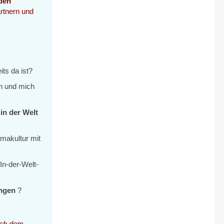
den
rtnern und
its da ist?
 und mich
 in der Welt
rmakultur mit
In-der-Welt-
ingen
?
nach dem