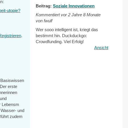
n:
Beitrag:
Soziale Innovationen
beit-utopie?
Kommentiert vor
2 Jahre 8 Monate
von fwulf
Wer sooo intelligent ist, kriegt das
Registrieren
.
bestimmt hin. Duckduckgo:
Crowdfunding. Viel Erfolg!
Ansicht
h Basiswissen
Der erste
ohnerinnen
 und
rer Lebensm
le Wasser- und
 führt zudem