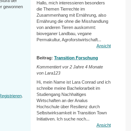
Stura der
Hallo, mich interessieren besonders
ner gewonnen
die Themen Tierrechte im
Zusammenhang mit Ernährung, also
Ernährung die ohne die Misshandlung
von anderen Tieren auskommt:
bioveganer Landbau, vegane
Permakultur, Agroforstwirtschaft...
Ansicht
Beitrag:
Transition Forschung
Kommentiert vor
2 Jahre 4 Monate
von Lara123
Hi, mein Name ist Lara Conrad und ich
schreibe meine Bachelorarbeit im
Studiengang Nachhaltiges
Registrieren
.
al)
Wirtschaften an der Analus
Hochschule über Resilienz durch
Selbstwirksamkeit in Transition Town
Initiativen. Ich suche noch...
Ansicht