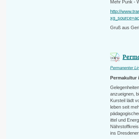
Mehr Punk - We
http://www.tra
xg_source=act
Gruß aus Geri
Perma
Permanenter Li
Permakultur 
Gelegenheiten
anzueignen, b
Kursteil lädt 
leben seit meh
pädagogischen 
ittel und Ener
Nährstoffkreis
ins Dresdener