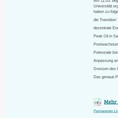
Am 11.03. beg
Universität o
haben zu fol
die Transitio
dezentrale En
Peak Oil in S
Postwachstu
Potenziale bü
Anpassung an
Grenzen des
Das genaue P
Mehr 
Permanenter Li