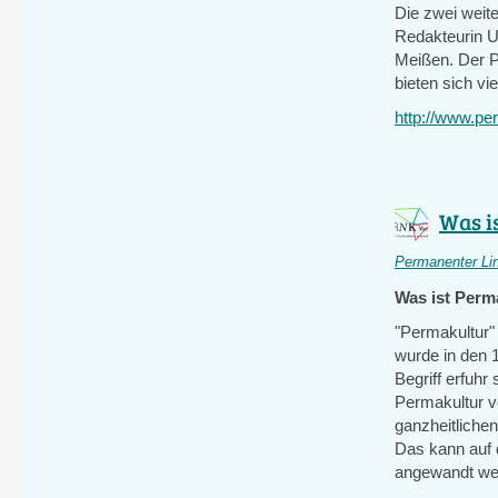
Die zwei weit
Redakteurin Ul
Meißen. Der P
bieten sich vi
http://www.pe
Was i
Permanenter Li
Was ist Perm
"Permakultur" 
wurde in den 1
Begriff erfuh
Permakultur v
ganzheitlichen
Das kann auf 
angewandt we