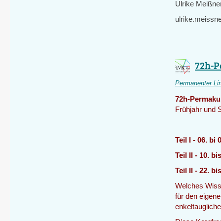
Ulrike Meißne
ulrike.meissn
72h-P
Permanenter Li
72h-Permakul
Frühjahr und
Teil I - 06. b
Teil II - 10. 
Teil II - 22. 
Welches Wiss
für den eigene
enkeltauglich