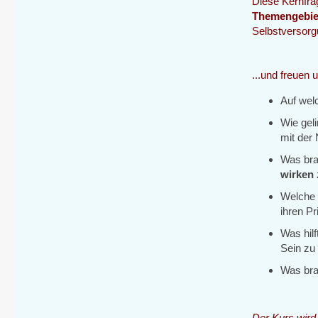
Diese Kernfrag
Themengebie
Selbstversorg
...und freuen 
Auf wel
Wie gel
mit der
Was bra
wirken
Welch
ihren Pr
Was hil
Sein z
Was bra
Der Kurs wird