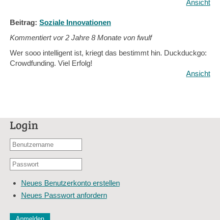
Ansicht
Beitrag:
Soziale Innovationen
Kommentiert vor
2 Jahre 8 Monate von fwulf
Wer sooo intelligent ist, kriegt das bestimmt hin. Duckduckgo:
Crowdfunding. Viel Erfolg!
Ansicht
Login
Benutzername
oder
Passwort
E-
*
Mail-
Neues Benutzerkonto erstellen
Adresse
Neues Passwort anfordern
*
CAPTCHA