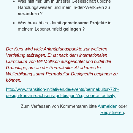
Was hilft mir, um in unserer Gesellschaft übliche
Handlungsweisen und mein In-der-Welt-Sein zu
verändern
?
Was braucht es, damit
gemeinsame Projekte
in
meinem Lebensumfeld
gelingen
?
Der Kurs wird viele Anknüpfungspunkte zur weiteren
Vertiefung aufzeigen. Er ist nach dem internationalen
Curriculum von Bill Mollison ausgerichtet und bildet die
Grundlage, um an der Permakultur-Akademie die
Weiterbildung zum/r Permakultur-Designer/in beginnen zu
können.
http://www.transition-initiativen.de/events/permakultur-72h-
design-kurs-in-sachsen-april-bis-juni?xg_source=activity
Zum Verfassen von Kommentaren bitte
Anmelden
oder
Registrieren
.