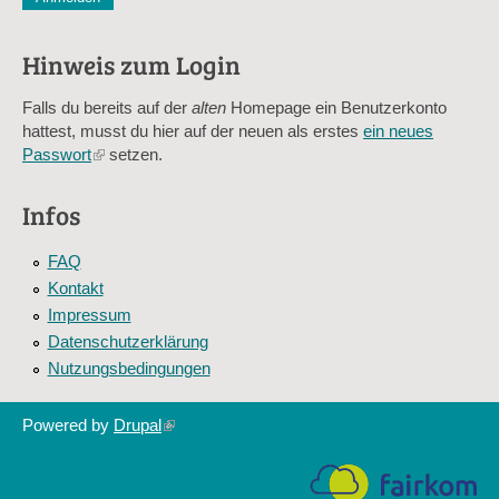
Diese Sicherheitsfrage überprüft, ob Sie ein menschlicher Besu
verhindert automatisches Spamming.
Hinweis zum Login
Sag mir nicht, wie viele Sternlein stehen
Falls du bereits auf der
alten
Homepage ein Benutzerkonto
hattest, musst du hier auf der neuen als erstes
ein neues
Passwort
(link
setzen.
is
external)
Infos
FAQ
Kontakt
Impressum
Datenschutzerklärung
Nutzungsbedingungen
Powered by
Drupal
(link
is
external)