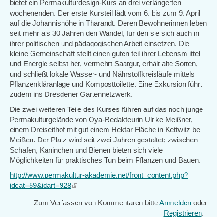
bietet ein Permakulturdesign-Kurs an drei verlängerten
wochenenden. Der erste Kursteil lädt vom 6. bis zum 9. April
auf die Johannishöhe in Tharandt. Deren Bewohnerinnen leben
seit mehr als 30 Jahren den Wandel, für den sie sich auch in
ihrer politischen und pädagogischen Arbeit einsetzen. Die
kleine Gemeinschaft stellt einen guten teil ihrer Lebensm
ittel
und Energie selbst her, vermehrt Saatgut, erhält alte Sorten,
und schließt lokale Wasser- und Nährstoffkreisläufe mittels
Pflanzenkläranlage und Komposttoilette. Eine Exkursion führt
zudem ins Dresdener Gartennetzwerk.
Die zwei weiteren Teile des Kurses führen auf das noch junge
Permakulturgelände von Oya-Redakteurin Ulrike Meißner,
einem Dreiseithof mit gut einem Hektar Fläche in Kettwitz bei
Meißen. Der Platz wird seit zwei Jahren gestaltet; zwischen
Schafen, Kaninchen und Bienen bieten sich viele
Möglichkeiten für praktisches Tun beim Pflanzen und Bauen.
http://www.permakultur-akademie.net/front_content.php?
idcat=59&idart=928
(link
is
Zum Verfassen von Kommentaren bitte
Anmelden
oder
external)
Registrieren
.