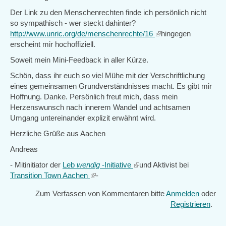
Der Link zu den Menschenrechten finde ich persönlich nicht
so sympathisch - wer steckt dahinter?
http://www.unric.org/de/menschenrechte/16
(link
hingegen
erscheint mir hochoffiziell.
is
external)
Soweit mein Mini-Feedback in aller Kürze.
Schön, dass ihr euch so viel Mühe mit der Verschriftlichung
eines gemeinsamen Grundverständnisses macht. Es gibt mir
Hoffnung. Danke. Persönlich freut mich, dass mein
Herzenswunsch nach innerem Wandel und achtsamen
Umgang untereinander explizit erwähnt wird.
Herzliche Grüße aus Aachen
Andreas
- Mitinitiator der
Leb
wendig
-Initiative
(link
und Aktivist bei
Transition Town Aachen
(link
-
is
is
external)
Zum Verfassen von Kommentaren bitte
Anmelden
oder
external)
Registrieren
.