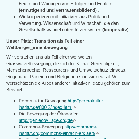
Feiern und Würdigen von Erfolgen und Fehlern
(ermutigend und vertrauensbildend)
.
Wir kooperieren mit Initiativen aus Politik und
Verwaltung, Wissenschaft und Wirtschaft, die den
Gesellschaftswandel unterstützen wollen
(kooperativ)
.
Unser Platz: Transition als Teil einer
Weltbürger_innenbewegung
Wir verstehen uns als Teil einer weltweiten
Graswurzelbewegung, die sich für Klima- Gerechtigkeit,
Menschenrechte, Ressourcen- und Umweltschutz einsetzt.
Gegenüber Parteien und Religionen sind wir neutral. Wir
wertschätzen die Arbeit anderer Initiativen, dazu gehören zum
Beispiel
Permakultur-Bewegung
http://permakultur-
institut.de/800.2/index.html
(link
Die Bewegung der Ökodörfer:
is
http://gen.ecovillage.org/de
external)
(link
Commons-Bewegung
http://commons-
is
institut.org/commons-einfach-erklaert/
external)
(link