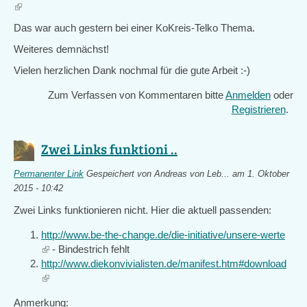
(link
is
Das war auch gestern bei einer KoKreis-Telko Thema.
external)
Weiteres demnächst!
Vielen herzlichen Dank nochmal für die gute Arbeit :-)
Zum Verfassen von Kommentaren bitte
Anmelden
oder
Registrieren
.
Zwei Links funktioni ..
Permanenter Link
Gespeichert von
Andreas von Leb...
am 1. Oktober
2015 - 10:42
Zwei Links funktionieren nicht. Hier die aktuell passenden:
http://www.be-the-change.de/die-initiative/unsere-werte
(link
- Bindestrich fehlt
is
http://www.diekonvivialisten.de/manifest.htm#download
external)
(link
is
Anmerkung:
external)