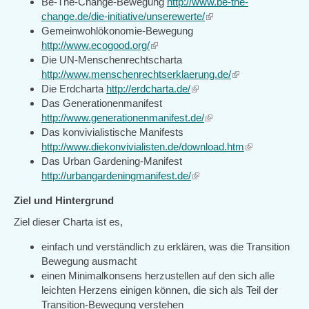
Be-The-Change-Bewegung
http://www.be-the-
is
change.de/die-initiative/unserewerte/
(link
external)
Gemeinwohlökonomie-Bewegung
is
http://www.ecogood.org/
(link
external)
Die UN-Menschenrechtscharta
is
http://www.menschenrechtserklaerung.de/
external)
(link
Die Erdcharta
http://erdcharta.de/
(link
is
Das Generationenmanifest
is
external)
http://www.generationenmanifest.de/
external)
(link
Das konvivialistische Manifests
is
http://www.diekonvivialisten.de/download.htm
external)
(link
Das Urban Gardening-Manifest
is
http://urbangardeningmanifest.de/
(link
external)
is
Ziel und Hintergrund
external)
Ziel dieser Charta ist es,
einfach und verständlich zu erklären, was die Transition
Bewegung ausmacht
einen Minimalkonsens herzustellen auf den sich alle
leichten Herzens einigen können, die sich als Teil der
Transition-Bewegung verstehen