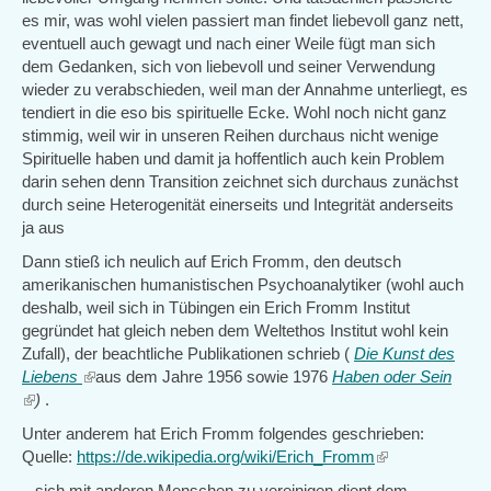
es mir, was wohl vielen passiert man findet liebevoll ganz nett,
eventuell auch gewagt und nach einer Weile fügt man sich
dem Gedanken, sich von liebevoll und seiner Verwendung
wieder zu verabschieden, weil man der Annahme unterliegt, es
tendiert in die eso bis spirituelle Ecke. Wohl noch nicht ganz
stimmig, weil wir in unseren Reihen durchaus nicht wenige
Spirituelle haben und damit ja hoffentlich auch kein Problem
darin sehen denn Transition zeichnet sich durchaus zunächst
durch seine Heterogenität einerseits und Integrität anderseits
ja aus
Dann stieß ich neulich auf Erich Fromm, den deutsch
amerikanischen humanistischen Psychoanalytiker (wohl auch
deshalb, weil sich in Tübingen ein Erich Fromm Institut
gegründet hat gleich neben dem Weltethos Institut wohl kein
Zufall), der beachtliche Publikationen schrieb (
Die Kunst des
Liebens
(link
aus dem Jahre 1956 sowie 1976
Haben oder Sein
(link
)
.
is
is
external)
Unter anderem hat Erich Fromm folgendes geschrieben:
external)
Quelle:
https://de.wikipedia.org/wiki/Erich_Fromm
(link
is
...sich mit anderen Menschen zu vereinigen dient dem