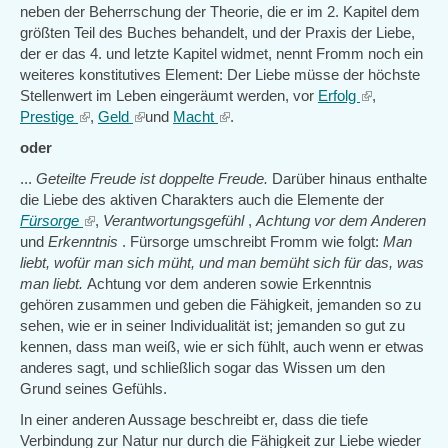
is
neben der Beherrschung der Theorie, die er im 2. Kapitel dem
exter
größten Teil des Buches behandelt, und der Praxis der Liebe,
der er das 4. und letzte Kapitel widmet, nennt Fromm noch ein
weiteres konstitutives Element: Der Liebe müsse der höchste
Stellenwert im Leben eingeräumt werden, vor
Erfolg
(link
,
Prestige
(link
,
Geld
(link
und
Macht
(link
.
is
is
is
is
external)
oder
external)
external)
external)
...
Geteilte Freude ist doppelte Freude.
Darüber hinaus enthalte
die Liebe des aktiven Charakters auch die Elemente der
Fürsorge
(link
,
Verantwortungsgefühl
,
Achtung vor dem Anderen
und
Erkenntnis
is
. Fürsorge umschreibt Fromm wie folgt:
Man
liebt, wofür man sich müht, und man bemüht sich für das, was
external)
man liebt.
Achtung vor dem anderen sowie Erkenntnis
gehören zusammen und geben die Fähigkeit, jemanden so zu
sehen, wie er in seiner Individualität ist; jemanden so gut zu
kennen, dass man weiß, wie er sich fühlt, auch wenn er etwas
anderes sagt, und schließlich sogar das Wissen um den
Grund seines Gefühls.
In einer anderen Aussage beschreibt er, dass die tiefe
Verbindung zur Natur nur durch die Fähigkeit zur Liebe wieder