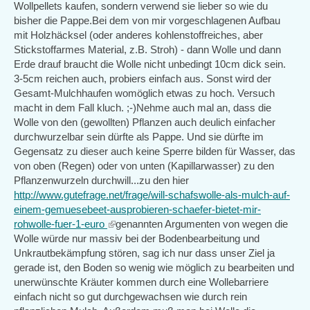
Wollpellets kaufen, sondern verwend sie lieber so wie du
bisher die Pappe.Bei dem von mir vorgeschlagenen Aufbau
mit Holzhäcksel (oder anderes kohlenstoffreiches, aber
Stickstoffarmes Material, z.B. Stroh) - dann Wolle und dann
Erde drauf braucht die Wolle nicht unbedingt 10cm dick sein.
3-5cm reichen auch, probiers einfach aus. Sonst wird der
Gesamt-Mulchhaufen womöglich etwas zu hoch. Versuch
macht in dem Fall kluch. ;-)Nehme auch mal an, dass die
Wolle von den (gewollten) Pflanzen auch deulich einfacher
durchwurzelbar sein dürfte als Pappe. Und sie dürfte im
Gegensatz zu dieser auch keine Sperre bilden für Wasser, das
von oben (Regen) oder von unten (Kapillarwasser) zu den
Pflanzenwurzeln durchwill...zu den hier
http://www.gutefrage.net/frage/will-schafswolle-als-mulch-auf-
einem-gemuesebeet-ausprobieren-schaefer-bietet-mir-
rohwolle-fuer-1-euro
(link
genannten Argumenten von wegen die
Wolle würde nur massiv bei der Bodenbearbeitung und
is
Unkrautbekämpfung stören, sag ich nur dass unser Ziel ja
external)
gerade ist, den Boden so wenig wie möglich zu bearbeiten und
unerwünschte Kräuter kommen durch eine Wollebarriere
einfach nicht so gut durchgewachsen wie durch rein