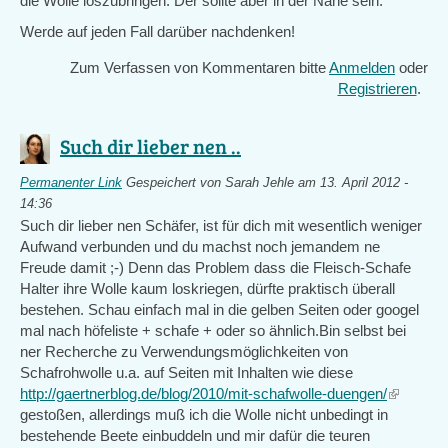
die Wolle loszubringen. Der sollte aber in der Nähe sein.
Werde auf jeden Fall darüber nachdenken!
Zum Verfassen von Kommentaren bitte
Anmelden
oder
Registrieren
.
Such dir lieber nen ..
Permanenter Link
Gespeichert von
Sarah Jehle
am 13. April 2012 -
14:36
Such dir lieber nen Schäfer, ist für dich mit wesentlich weniger
Aufwand verbunden und du machst noch jemandem ne
Freude damit ;-) Denn das Problem dass die Fleisch-Schafe
Halter ihre Wolle kaum loskriegen, dürfte praktisch überall
bestehen. Schau einfach mal in die gelben Seiten oder googel
mal nach höfeliste + schafe + oder so ähnlich.Bin selbst bei
ner Recherche zu Verwendungsmöglichkeiten von
Schafrohwolle u.a. auf Seiten mit Inhalten wie diese
http://gaertnerblog.de/blog/2010/mit-schafwolle-duengen/
(link
gestoßen, allerdings muß ich die Wolle nicht unbedingt in
is
bestehende Beete einbuddeln und mir dafür die teuren
external)