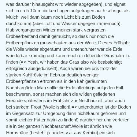
was darüber hinausgeht wird wieder abgegeben), und eignet
sich in ca 5-10cm dicken Lagen aufgetragen auch sehr gut als
Mulch, weil dann kaum noch Licht bis zum Boden
durchkommt (aber Luft und Wasser dagegen immernoch).
Hab vergangenen Winter meinen stark vergrasten
Erdbeerbestand damit gemulcht, so dass nur noch die
Erdbeerpflanzen rausschauten aus der Wolle. Dieses Frühjahr
die Wolle wieder abgeräumt und untendrunter war die Erde
wunderbar krümelig und kaum noch ein lebender Grashalm zu
finden (=> Yeah, wir haben das Gras also wie beabsichtigt
erfolgreich ausgedunkelt!). Auch waren bei uns trotz der
starken Kahlfröste im Februar deutlich weniger
Erdbeerpflanzen erfroren als in den kahlgeräumten
Nachbargärten.Man sollte die Erde allerdings auf jeden Fall
beschweren, sonst machen sich die wilden gefiederten
Freunde spätestens im Frühjahr zur Nestbauzeit, aber auch
bei starkem Frost (Wolle isoliert! => untendrunter ist der Boden
im Gegensatz zur Umgebung dann nicht/kaum gefroren und
somit leichter Futter darin zu finden!) darüber her und verteilen
sie in der ganzen Nachbarschaft.Wolle ist ähnlich wie
Hornspäne (besteht ja beides v.a. aus Keratin) ein sich