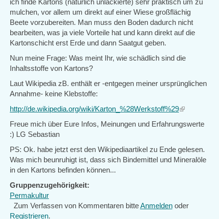
ich finde Kartons (natürlich unlackierte) sehr praktisch um zu
mulchen, vor allem um direkt auf einer Wiese großflächig
Beete vorzubereiten. Man muss den Boden dadurch nicht
bearbeiten, was ja viele Vorteile hat und kann direkt auf die
Kartonschicht erst Erde und dann Saatgut geben.
Nun meine Frage: Was meint Ihr, wie schädlich sind die
Inhaltsstoffe von Kartons?
Laut Wikipedia zB. enthält er -entgegen meiner ursprünglichen
Annahme- keine Klebstoffe:
http://de.wikipedia.org/wiki/Karton_%28Werkstoff%29
(link
is
Freue mich über Eure Infos, Meinungen und Erfahrungswerte
external)
:) LG Sebastian
PS: Ok. habe jetzt erst den Wikipediaartikel zu Ende gelesen.
Was mich beunruhigt ist, dass sich Bindemittel und Mineralöle
in den Kartons befinden können...
Gruppenzugehörigkeit:
Permakultur
Zum Verfassen von Kommentaren bitte
Anmelden
oder
Registrieren
.