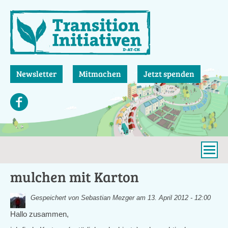
Direkt
zum
Inhalt
Newsletter
Mitmachen
Jetzt spenden
mulchen mit Karton
Gespeichert von
Sebastian Mezger
am 13. April 2012 - 12:00
Hallo zusammen,