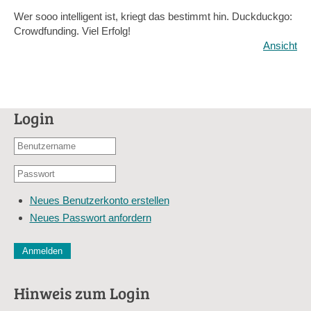
Wer sooo intelligent ist, kriegt das bestimmt hin. Duckduckgo:
Crowdfunding. Viel Erfolg!
Ansicht
Login
Benutzername
oder
Passwort
E-
*
Mail-
Neues Benutzerkonto erstellen
Adresse
Neues Passwort anfordern
*
CAPTCHA
Diese Sicherheitsfrage überprüft, ob Sie ein menschlicher Besu
verhindert automatisches Spamming.
Hinweis zum Login
Sag mir nicht, wie viele Sternlein stehen