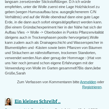
langsam zersetzender Stickstoffdünger. D.h ich würde
empfehlen, unter die Wolle zuerst eine Lage Holzhäcksel zu
geben (wegen Humusaufbau bzw. ausgeglichenerem C/N
Verhältnis) und auf die Wolle obendrauf dann eine gute Lage
Erde, in die dann auch sofort eingesät/gepflanzt werden kann.
(Bei einem Gründachexperiment hier in der Nähe hat sich der
Aufbau Vlies -> Wolle -> Oberboden in Punkto Pflanzenvitalität
übrigens auch in Trockenphasen positiv hervorgetan).Wolle
kann zudem auch als Drainageschicht und Wasserspeicher in
Blumentöpfen und -Kästen sowie beim Pflanzen von Bäumen
und Sträuchern an nährstoffarmen, trockenen Standorten,
verwendet werden.Nun aber genug der Hommage :-)Hat von
uns hier noch jemand schon eigene Erfahrungen mit der
Verwendung von Wolle im Garten gesammelt?Bis dann,liebe
Grüße,Sarah
Zum Verfassen von Kommentaren bitte
Anmelden
oder
Registrieren
.
Ein kleines Schreibf ..