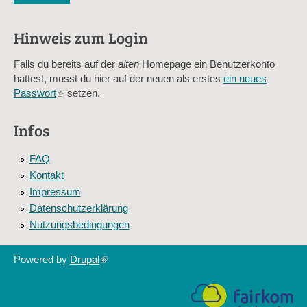
Diese Sicherheitsfrage überprüft, ob Sie ein menschlicher Besu
verhindert automatisches Spamming.
Hinweis zum Login
Sag mir nicht, wie viele Sternlein stehen
Falls du bereits auf der
alten
Homepage ein Benutzerkonto
hattest, musst du hier auf der neuen als erstes
ein neues
Passwort
(link
setzen.
is
external)
Infos
FAQ
Kontakt
Impressum
Datenschutzerklärung
Nutzungsbedingungen
Powered by
Drupal
(link
is
external)