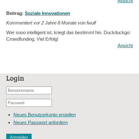
Ansicht
Beitrag:
Soziale Innovationen
Kommentiert vor
2 Jahre 8 Monate von fwulf
Wer sooo intelligent ist, kriegt das bestimmt hin. Duckduckgo:
Crowdfunding. Viel Erfolg!
Ansicht
Login
Benutzername
oder
Passwort
E-
*
Mail-
Neues Benutzerkonto erstellen
Adresse
Neues Passwort anfordern
*
CAPTCHA