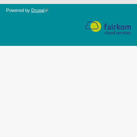
Powered by
Drupal
(link
is
external)