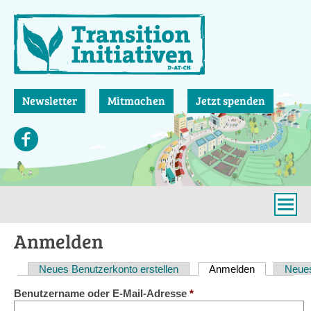
Direkt
zum
Inhalt
Newsletter
Mitmachen
Jetzt spenden
Anmelden
Neues Benutzerkonto erstellen
Anmelden
(aktiver Reit
Neues
Haupt-
Benutzername oder E-Mail-Adresse
*
Reiter