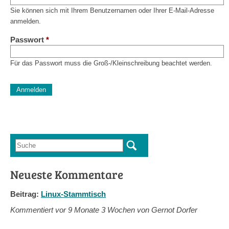
Sie können sich mit Ihrem Benutzernamen oder Ihrer E-Mail-Adresse
anmelden.
Passwort
*
Für das Passwort muss die Groß-/Kleinschreibung beachtet werden.
CAPTCHA
Diese Sicherheitsfrage überprüft, ob Sie ein menschlicher Besu
verhindert automatisches Spamming.
Sag mir nicht, wie viele Sternlein stehen
Suche
Suchformular
Neueste Kommentare
Beitrag:
Linux-Stammtisch
Kommentiert vor
9 Monate 3 Wochen von Gernot Dorfer