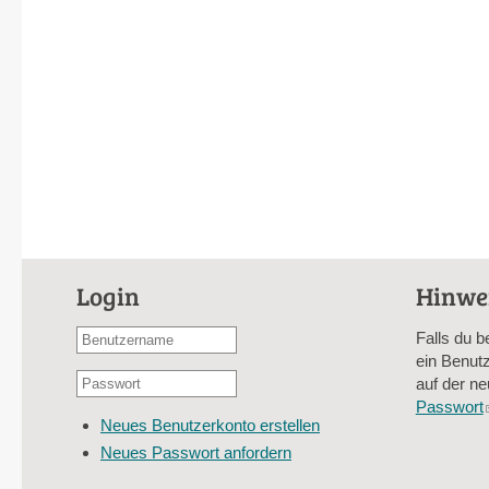
Login
Hinwe
Benutzername
Falls du b
oder
ein Benutz
Passwort
E-
auf der ne
*
Mail-
Passwort
Neues Benutzerkonto erstellen
Adresse
Neues Passwort anfordern
*
CAPTCHA