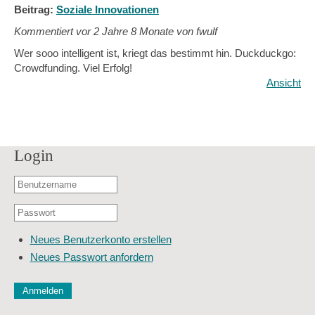
Beitrag:
Soziale Innovationen
Kommentiert vor
2 Jahre 8 Monate von fwulf
Wer sooo intelligent ist, kriegt das bestimmt hin. Duckduckgo:
Crowdfunding. Viel Erfolg!
Ansicht
Login
Benutzername
oder
Passwort
E-
*
Mail-
Neues Benutzerkonto erstellen
Adresse
Neues Passwort anfordern
*
CAPTCHA
Diese Sicherheitsfrage überprüft, ob Sie ein menschlicher Besu
verhindert automatisches Spamming.