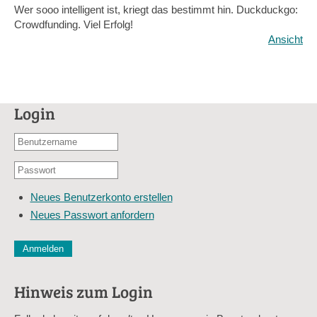
Wer sooo intelligent ist, kriegt das bestimmt hin. Duckduckgo:
Crowdfunding. Viel Erfolg!
Ansicht
Login
Benutzername
oder
Passwort
E-
*
Mail-
Neues Benutzerkonto erstellen
Adresse
Neues Passwort anfordern
*
CAPTCHA
Diese Sicherheitsfrage überprüft, ob Sie ein menschlicher Besu
verhindert automatisches Spamming.
Hinweis zum Login
Sag mir nicht, wie viele Sternlein stehen