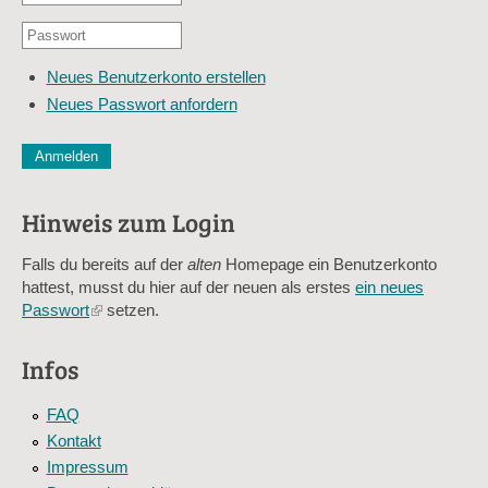
oder
Passwort
E-
*
Mail-
Neues Benutzerkonto erstellen
Adresse
Neues Passwort anfordern
*
CAPTCHA
Diese Sicherheitsfrage überprüft, ob Sie ein menschlicher Besu
verhindert automatisches Spamming.
Hinweis zum Login
Sag mir nicht, wie viele Sternlein stehen
Falls du bereits auf der
alten
Homepage ein Benutzerkonto
hattest, musst du hier auf der neuen als erstes
ein neues
Passwort
(link
setzen.
is
external)
Infos
FAQ
Kontakt
Impressum