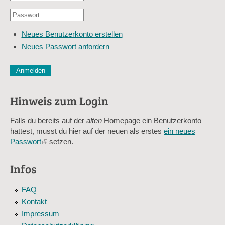
oder
Passwort
E-
*
Mail-
Neues Benutzerkonto erstellen
Adresse
Neues Passwort anfordern
*
CAPTCHA
Diese Sicherheitsfrage überprüft, ob Sie ein menschlicher Besu
verhindert automatisches Spamming.
Hinweis zum Login
Sag mir nicht, wie viele Sternlein stehen
Falls du bereits auf der
alten
Homepage ein Benutzerkonto
hattest, musst du hier auf der neuen als erstes
ein neues
Passwort
(link
setzen.
is
external)
Infos
FAQ
Kontakt
Impressum