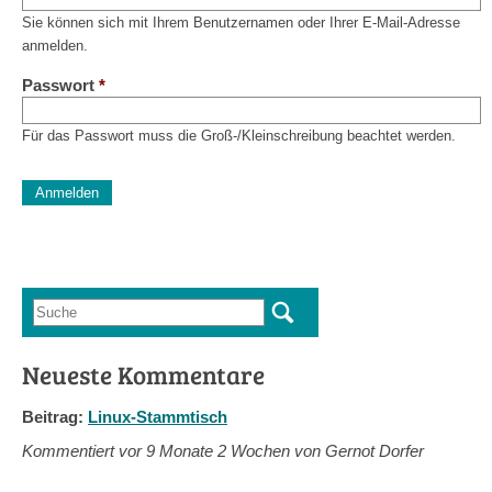
Sie können sich mit Ihrem Benutzernamen oder Ihrer E-Mail-Adresse
anmelden.
Passwort
*
Für das Passwort muss die Groß-/Kleinschreibung beachtet werden.
CAPTCHA
Diese Sicherheitsfrage überprüft, ob Sie ein menschlicher Besu
verhindert automatisches Spamming.
Sag mir nicht, wie viele Sternlein stehen
Suche
Suchformular
Neueste Kommentare
Beitrag:
Linux-Stammtisch
Kommentiert vor
9 Monate 2 Wochen von Gernot Dorfer