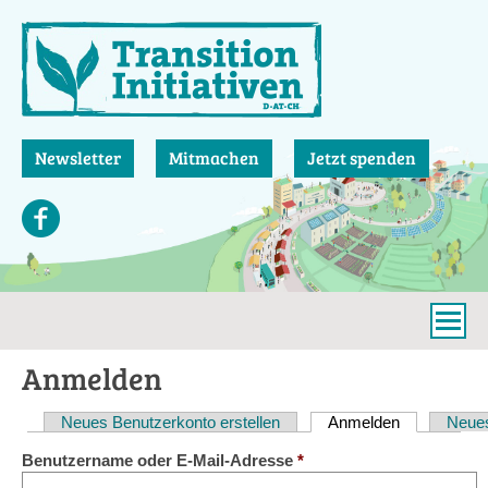
Direkt
zum
Inhalt
Newsletter
Mitmachen
Jetzt spenden
Anmelden
Neues Benutzerkonto erstellen
Anmelden
(aktiver Reit
Neues
Haupt-
Benutzername oder E-Mail-Adresse
*
Reiter