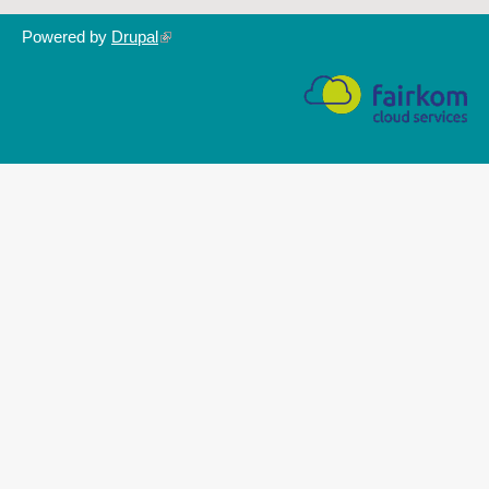
Powered by
Drupal
(link
is
external)