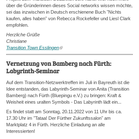
über die Gründerinnen dieses Social networks wissen möchte,
sei das inzwischen in Deutsch erschienene Buch "Nichts
kaufen, alles haben" von Rebecca Rockefeller und Liesl Clark
empfohlen.
Herzliche Grüße
Christiane
Transition Town Esslingen
(link
is
external)
Vernetzung von Bamberg nach Fürth:
Labyrinth-Seminar
Auf dem Transition-Netzwerktreffen im Juli in Bayreuth ist die
Idee entstanden, das Labyrinth-Seminar von Anita (Transition
Bamberg) nach Fürth (Bluepingu e.V.) zu bringen: Kraft &
Weisheit eines uralten Symbols - Das Labyrinth lädt ein...
Es findet statt am Sonntag, 20.11.2022 von 11 Uhr bis ca.
17.30 Uhr im "Tataa! Der Fürther Zukunftssalon" am
Marktplatz 4 in Fürth. Herzliche Einladung an alle
Interessierten!