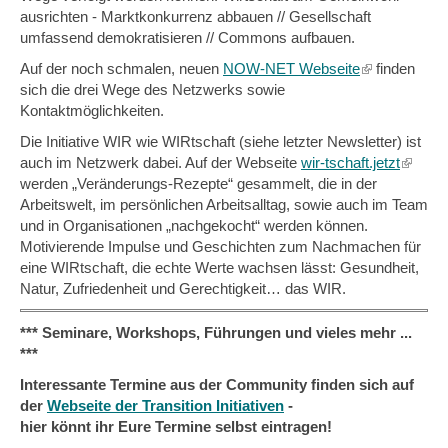
ausrichten - Marktkonkurrenz abbauen // Gesellschaft
umfassend demokratisieren // Commons aufbauen.
Auf der noch schmalen, neuen
NOW-NET Webseite
(link
finden
sich die drei Wege des Netzwerks sowie
is
Kontaktmöglichkeiten.
external)
Die Initiative WIR wie WIRtschaft (siehe letzter Newsletter) ist
auch im Netzwerk dabei. Auf der Webseite
wir-tschaft.jetzt
(link
werden „Veränderungs-Rezepte“ gesammelt, die in der
is
Arbeitswelt, im persönlichen Arbeitsalltag, sowie auch im Team
externa
und in Organisationen „nachgekocht“ werden können.
Motivierende Impulse und Geschichten zum Nachmachen für
eine WIRtschaft, die echte Werte wachsen lässt: Gesundheit,
Natur, Zufriedenheit und Gerechtigkeit… das WIR.
*** Seminare, Workshops, Führungen und vieles mehr ...
***
Interessante Termine aus der Community finden sich auf
der
Webseite der Transition Initiativen
-
hier könnt ihr Eure Termine selbst eintragen!