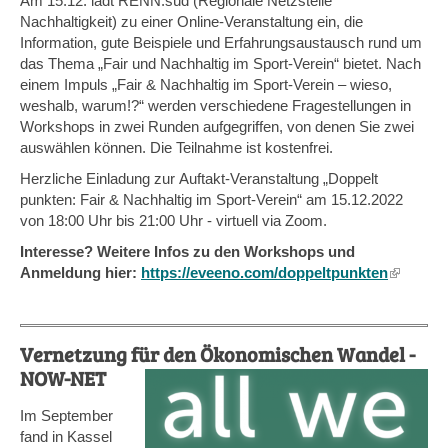
Am 15.12. lädt RENN.süd (Regionale Netzstelle
Nachhaltigkeit) zu einer Online-Veranstaltung ein, die
Information, gute Beispiele und Erfahrungsaustausch rund um
das Thema „Fair und Nachhaltig im Sport-Verein“ bietet. Nach
einem Impuls „Fair & Nachhaltig im Sport-Verein – wieso,
weshalb, warum!?“ werden verschiedene Fragestellungen in
Workshops in zwei Runden aufgegriffen, von denen Sie zwei
auswählen können. Die Teilnahme ist kostenfrei.
Herzliche Einladung zur Auftakt-Veranstaltung „Doppelt
punkten: Fair & Nachhaltig im Sport-Verein“ am 15.12.2022
von 18:00 Uhr bis 21:00 Uhr - virtuell via Zoom.
Interesse? Weitere Infos zu den Workshops und
Anmeldung hier:
https://eveeno.com/doppeltpunkten
(link
is
external
Vernetzung für den Ökonomischen Wandel -
NOW-NET
Im September
fand in Kassel