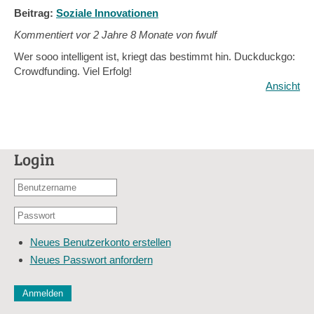
Beitrag:
Soziale Innovationen
Kommentiert vor
2 Jahre 8 Monate von fwulf
Wer sooo intelligent ist, kriegt das bestimmt hin. Duckduckgo:
Crowdfunding. Viel Erfolg!
Ansicht
Login
Benutzername
oder
Passwort
E-
*
Mail-
Neues Benutzerkonto erstellen
Adresse
Neues Passwort anfordern
*
CAPTCHA
Diese Sicherheitsfrage überprüft, ob Sie ein menschlicher Besu