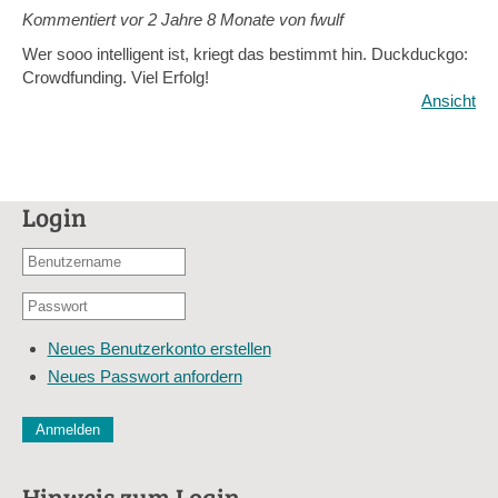
Kommentiert vor
2 Jahre 8 Monate von fwulf
Wer sooo intelligent ist, kriegt das bestimmt hin. Duckduckgo:
Crowdfunding. Viel Erfolg!
Ansicht
Login
Benutzername
oder
Passwort
E-
*
Mail-
Neues Benutzerkonto erstellen
Adresse
Neues Passwort anfordern
*
CAPTCHA
Diese Sicherheitsfrage überprüft, ob Sie ein menschlicher Besu
verhindert automatisches Spamming.
Hinweis zum Login