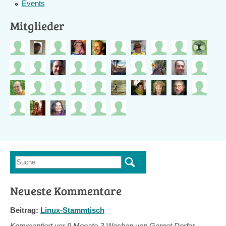
Events
Mitglieder
Suche
Suchformular
Neueste Kommentare
Beitrag:
Linux-Stammtisch
Kommentiert vor
9 Monate 3 Wochen von Gernot Dorfer