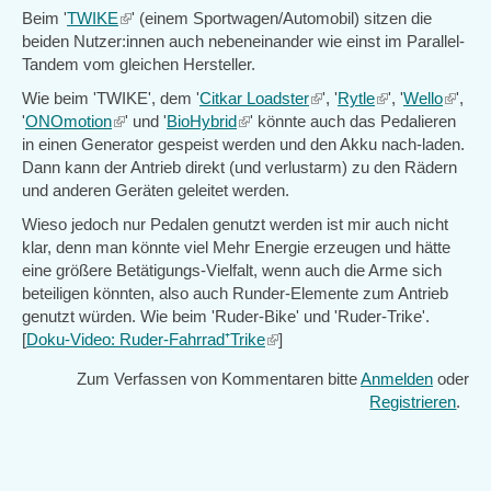
Beim '
TWIKE
(link
' (einem Sportwagen/Automobil) sitzen die
beiden Nutzer:innen auch nebeneinander wie einst im Parallel-
is
Tandem vom gleichen Hersteller.
external)
Wie beim 'TWIKE', dem '
Citkar Loadster
(link
', '
Rytle
(link
', '
Wello
(link
',
'
ONOmotion
(link
' und '
BioHybrid
(link
' könnte auch das Pedalieren
is
is
is
in einen Generator gespeist werden und den Akku nach-laden.
is
is
external)
external)
extern
Dann kann der Antrieb direkt (und verlustarm) zu den Rädern
external)
external)
und anderen Geräten geleitet werden.
Wieso jedoch nur Pedalen genutzt werden ist mir auch nicht
klar, denn man könnte viel Mehr Energie erzeugen und hätte
eine größere Betätigungs-Vielfalt, wenn auch die Arme sich
beteiligen könnten, also auch Runder-Elemente zum Antrieb
genutzt würden. Wie beim 'Ruder-Bike' und 'Ruder-Trike'.
[
Doku-Video: Ruder-Fahrrad⁺Trike
(link
]
is
Zum Verfassen von Kommentaren bitte
Anmelden
oder
external)
Registrieren
.