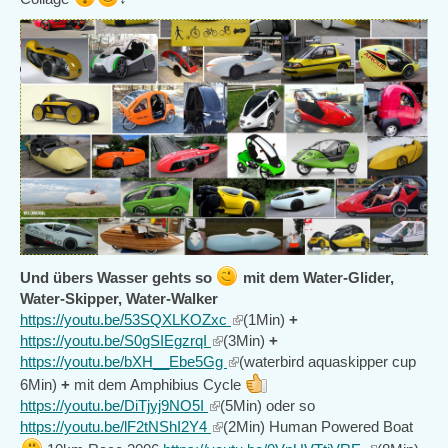
Und übers Wasser gehts so
mit dem Water-Glider,
Water-Skipper, Water-Walker
https://youtu.be/53SQXLKOZxc
(link
(1Min)
+
https://youtu.be/S0gSIEgzrqI
(link
(3Min)
is
+
https://youtu.be/bXH__Ebe5Gg
is
(link
external)
(waterbird aquaskipper cup
external)
is
6Min)
+
mit dem Amphibius Cycle
external)
https://youtu.be/DiTjyj9NO5I
(link
(5Min) oder so
https://youtu.be/lF2tNShI2Y4
is
(link
(2Min) Human Powered Boat
external)
is
(link