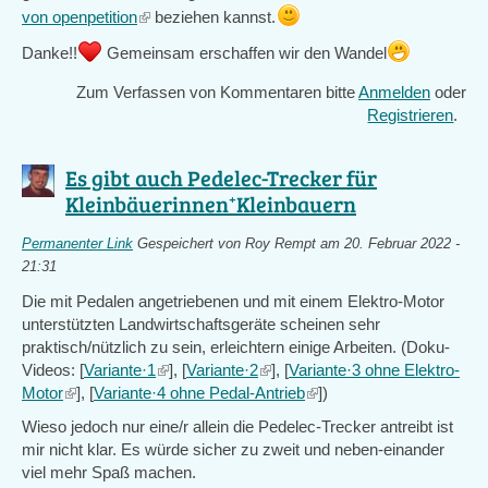
(link
is
von openpetition
beziehen kannst.
is
external)
Danke!!
Gemeinsam erschaffen wir den Wandel
external)
Zum Verfassen von Kommentaren bitte
Anmelden
oder
Registrieren
.
Es gibt auch Pedelec-Trecker für
Kleinbäuerinnen⁺Kleinbauern
Permanenter Link
Gespeichert von
Roy Rempt
am 20. Februar 2022 -
21:31
Die mit Pedalen angetriebenen und mit einem Elektro-Motor
unterstützten Landwirtschaftsgeräte scheinen sehr
praktisch/nützlich zu sein, erleichtern einige Arbeiten. (Doku-
Videos: [
Variante·1
(link
], [
Variante·2
(link
], [
Variante·3 ohne Elektro-
Motor
(link
], [
Variante·4 ohne Pedal-Antrieb
is
is
(link
])
is
external)
external)
is
Wieso jedoch nur eine/r allein die Pedelec-Trecker antreibt ist
external)
external)
mir nicht klar. Es würde sicher zu zweit und neben-einander
viel mehr Spaß machen.