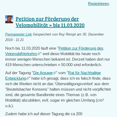
Registrieren
.
Petition zur Förderung der
Velomobilität » bis 11.03.2020
Permanenter Link
Gespeichert von
Roy Rempt
am 30. Dezember
2019 - 11:21
Noch bis 11.03.2020 läuft eine "
Petition zur Förderung des
VelomobilVerkehrs
(link
" weil diese Mobilität bis heute noch
immer wenigen Menschen bekannt ist. Derzeit haben dort nur
is
419 Menschen unterschrieben » 50.000 sind erforderlich.
external)
Auf der Tagung "
Die Ansage
(link
" vom "
Rat für Nachhalitge
Entwicklung
(link
" habe ich gesagt, dass ich es falsch finde, dass
is
sich die Medien nicht an das 'Überwältigungsverbot' aus dem
is
external)
"Beutelsbacher Konsens" halten müssen und nicht verpflichtet
external)
sind, die gesamte Bandbreite eines Themas (z.B. von
Mobilität) abzubilden, evtl. sogar im gleichen Umfang (cm²
u.ä.).
Zudem habe ich auf dieser Tagung die ca 200