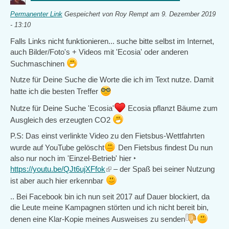
Permanenter Link
Gespeichert von
Roy Rempt
am 9. Dezember 2019
- 13:10
Falls Links nicht funktionieren... suche bitte selbst im Internet,
auch Bilder/Foto's + Videos mit 'Ecosia' oder anderen
Suchmaschinen
Nutze für Deine Suche die Worte die ich im Text nutze. Damit
hatte ich die besten Treffer
Nutze für Deine Suche 'Ecosia'
Ecosia pflanzt Bäume zum
Ausgleich des erzeugten CO2
P.S: Das einst verlinkte Video zu den Fietsbus-Wettfahrten
wurde auf YouTube gelöscht
Den Fietsbus findest Du nun
also nur noch im 'Einzel-Betrieb' hier ‣
https://youtu.be/QJt6ujXFfok
(link
– der Spaß bei seiner Nutzung
is
ist aber auch hier erkennbar
external)
.. Bei Facebook bin ich nun seit 2017 auf Dauer blockiert, da
die Leute meine Kampagnen störten und ich nicht bereit bin,
denen eine Klar-Kopie meines Ausweises zu senden