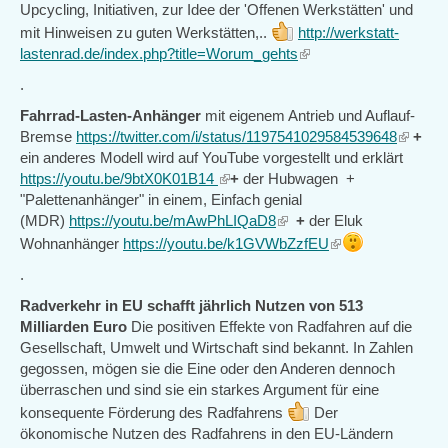
Upcycling, Initiativen, zur Idee der 'Offenen Werkstätten' und
mit Hinweisen zu guten Werkstätten,..
http://werkstatt-
lastenrad.de/index.php?title=Worum_gehts
(link
is
.
external)
Fahrrad-Lasten-Anhänger
mit eigenem Antrieb und Auflauf-
Bremse
https://twitter.com/i/status/1197541029584539648
(link
+
ein anderes Modell wird auf YouTube vorgestellt und erklärt
is
https://youtu.be/9btX0K01B14
(link
+
der Hubwagen +
external
"Palettenanhänger" in einem, Einfach genial
is
(MDR)
https://youtu.be/mAwPhLIQaD8
external)
(link
+
der Eluk
is
(link
Wohnanhänger
https://youtu.be/k1GVWbZzfEU
external)
is
.
external)
Radverkehr in EU schafft jährlich Nutzen von 513
Milliarden Euro
Die positiven Effekte von Radfahren auf die
Gesellschaft, Umwelt und Wirtschaft sind bekannt. In Zahlen
gegossen, mögen sie die Eine oder den Anderen dennoch
überraschen und sind sie ein starkes Argument für eine
konsequente Förderung des Radfahrens
Der
ökonomische Nutzen des Radfahrens in den EU-Ländern