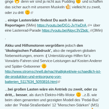
ginge
denn wir sind ja nicht aus Pudding
und schaffen
das sicher auch mit unseren Muskeln
vielleicht zu zweit,
(link
oder zu dritt
is
..
einige Lastenräder findest Du auch in diesen
external)
Reportagen
(5Min)
https://youtu.be/DG1-JvYwDrA
(link
+ über
eine Lastenrad-Parade
https://youtu.be/Alqyc3VZbdc
is
(link
(3Min)
external)
is
.
external)
Akku und Hilfsmotoren vergrößern
jedoch
den
'ökologischen Fußabdruck',
also die negativen globalen
Nebenwirkungen, enorm
:(
Unterstützungs-Hilfen für's
Vorwärts-Fahren sind Service-Leistungen auf Kosten Anderer
und Später-Geborener
http://www.stromschnell.de/nachhaltigkeit/wie-schaedlich-ist-
die-produktion-und-entsorgung-von-
batterien_5117634_5093816.html
(link
is
...
bei großen Lasten wäre ein Antrieb zu zweit, oder zu
external)
dritt,.. besser
, als durch Elektro-Hilfs-Motor
..z.B. wie
beim oben genannten und gezeigten Modell des 'Pedal-Bus'
oder der 'Pedal-Straßenbahn' 12 "Menschen-Stärken" (MS)