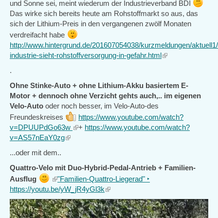
und Sonne sei, meint wiederum der Industrieverband BDI
Das wirke sich bereits heute am Rohstoffmarkt so aus, das
sich der Lithium-Preis in den vergangenen zwölf Monaten
verdreifacht habe
http://www.hintergrund.de/201607054038/kurzmeldungen/aktuell1
industrie-sieht-rohstoffversorgung-in-gefahr.html
(link
is
.
external)
Ohne Stinke-Auto + ohne Lithium-Akku basiertem E-
Motor + dennoch ohne Verzicht gehts auch,.. im eigenen
Velo-Auto
oder noch besser, im Velo-Auto-des
Freundeskreises
https://www.youtube.com/watch?
v=DPUUPdGo63w
(link
+
https://www.youtube.com/watch?
v=AS57nEaY0zg
(link
is
is
external)
...oder mit dem..
external)
Quattro-Velo mit Duo-Hybrid-Pedal-Antrieb + Familien-
(link
Ausflug
"Familien-Quattro-Liegerad" ‣
is
https://youtu.be/yW_jR4yGl3k
(link
external)
is
external)