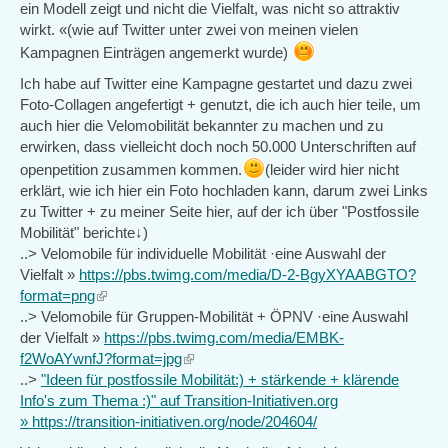
ein Modell zeigt und nicht die Vielfalt, was nicht so attraktiv
wirkt. «(wie auf Twitter unter zwei von meinen vielen
Kampagnen Einträgen angemerkt wurde)
Ich habe auf Twitter eine Kampagne gestartet und dazu zwei
Foto-Collagen angefertigt + genutzt, die ich auch hier teile, um
auch hier die Velomobilität bekannter zu machen und zu
erwirken, dass vielleicht doch noch 50.000 Unterschriften auf
openpetition zusammen kommen.
(leider wird hier nicht
erklärt, wie ich hier ein Foto hochladen kann, darum zwei Links
zu Twitter + zu meiner Seite hier, auf der ich über "Postfossile
Mobilität" berichte↓)
..> Velomobile für individuelle Mobilität ·eine Auswahl der
Vielfalt »
https://pbs.twimg.com/media/D-2-BgyXYAABGTO?
format=png
(link
..> Velomobile für Gruppen-Mobilität + ÖPNV ·eine Auswahl
is
der Vielfalt »
external)
https://pbs.twimg.com/media/EMBK-
f2WoAYwnfJ?format=jpg
(link
..>
"Ideen für postfossile Mobilität:) + stärkende + klärende
is
Info's zum Thema :)" auf Transition-Initiativen.org
external)
» https://transition-initiativen.org/node/204604/