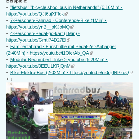
Beispiele:
•
"fietsbus" "bicycle shool bus in Netherlands" (0:16Min) ‣
https://youtu.be/QJt6ujXFfok
(link
•
7-Personen-Fahrrad · Conference-Bike (1Min) ‣
is
https://youtu.be/ynB__pKJoMQ
external)
(link
•
4-Personen-Pedal-go-kart (1Min) ‣
is
https://youtu.be/GmtI74D27EI
(link
external)
•
Familienfahrrad · Funshuttle mit Pedal-2er-Anhänger
is
(2:40Min) ‣ https://youtu.be/i1OlerAb_QA
external)
(link
•
Modular Recumbent Trike > youtube (5:20Min) ‣
is
https://youtu.be/0EEULKRjQnM
(link
external)
•
Bike-Elektro-Bus (2·02Min) ‣ https://youtu.be/ui0ojdNPzdQ
is
(link
+ ↓
external)
is
exter