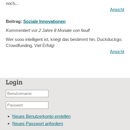
noch...
Ansicht
Beitrag:
Soziale Innovationen
Kommentiert vor
2 Jahre 8 Monate von fwulf
Wer sooo intelligent ist, kriegt das bestimmt hin. Duckduckgo:
Crowdfunding. Viel Erfolg!
Ansicht
Login
Benutzername
oder
Passwort
E-
*
Mail-
Neues Benutzerkonto erstellen
Adresse
Neues Passwort anfordern
*