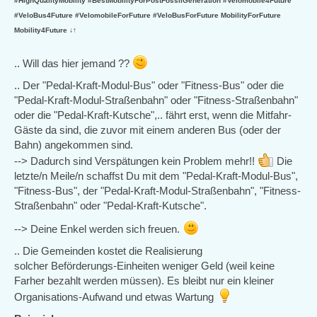
#HighQualityMobility #BestMobilityForPostFossilGeneration #Velomobile4Future
#VeloBus4Future #VelomobileForFuture #VeloBusForFuture MobilityForFuture
Mobility4Future ↓↑
.. Will das hier jemand ??
.. Der "Pedal-Kraft-Modul-Bus" oder "Fitness-Bus" oder die
"Pedal-Kraft-Modul-Straßenbahn" oder "Fitness-Straßenbahn"
oder die "Pedal-Kraft-Kutsche",.. fährt erst, wenn die Mitfahr-
Gäste da sind, die zuvor mit einem anderen Bus (oder der
Bahn) angekommen sind.
--> Dadurch sind Verspätungen kein Problem mehr!!
Die
letzte/n Meile/n schaffst Du mit dem "Pedal-Kraft-Modul-Bus",
"Fitness-Bus", der "Pedal-Kraft-Modul-Straßenbahn", "Fitness-
Straßenbahn" oder "Pedal-Kraft-Kutsche".
--> Deine Enkel werden sich freuen.
.. Die Gemeinden kostet die Realisierung
solcher Beförderungs-Einheiten weniger Geld (weil keine
Farher bezahlt werden müssen). Es bleibt nur ein kleiner
Organisations-Aufwand und etwas Wartung