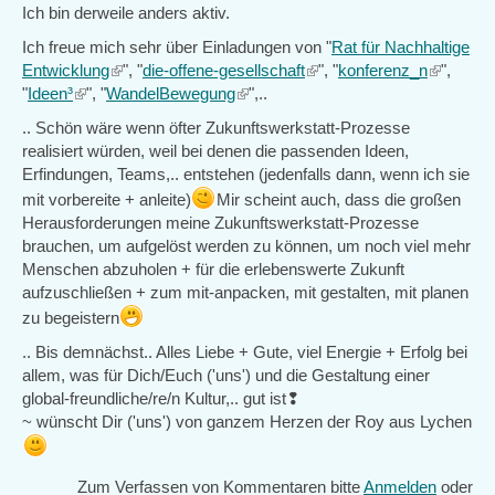
Ich bin derweile anders aktiv.
Ich freue mich sehr über Einladungen von "
Rat für Nachhaltige
Entwicklung
(link
", "
die-offene-gesellschaft
(link
", "
konferenz_n
(link
",
"
Ideen³
(link
", "
WandelBewegung
is
(link
",..
is
is
is
external)
is
external)
external)
.. Schön wäre wenn öfter Zukunftswerkstatt-Prozesse
external)
external)
realisiert würden, weil bei denen die passenden Ideen,
Erfindungen, Teams,.. entstehen (jedenfalls dann, wenn ich sie
mit vorbereite + anleite)
Mir scheint auch, dass die großen
Herausforderungen meine Zukunftswerkstatt-Prozesse
brauchen, um aufgelöst werden zu können, um noch viel mehr
Menschen abzuholen + für die erlebenswerte Zukunft
aufzuschließen + zum mit-anpacken, mit gestalten, mit planen
zu begeistern
.. Bis demnächst.. Alles Liebe + Gute, viel Energie + Erfolg bei
allem, was für Dich/Euch ('uns') und die Gestaltung einer
global-freundliche/re/n Kultur,.. gut ist❢
~ wünscht Dir ('uns') von ganzem Herzen der Roy aus Lychen
Zum Verfassen von Kommentaren bitte
Anmelden
oder