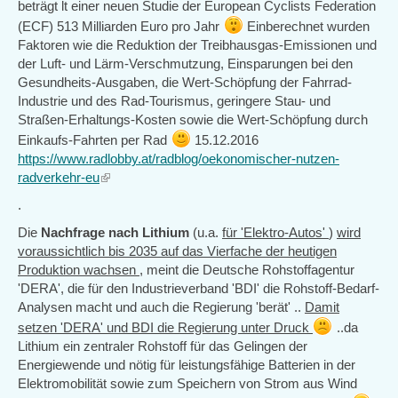
beträgt lt einer neuen Studie der European Cyclists Federation
(ECF) 513 Milliarden Euro pro Jahr
Einberechnet wurden
Faktoren wie die Reduktion der Treibhausgas-Emissionen und
der Luft- und Lärm-Verschmutzung, Einsparungen bei den
Gesundheits-Ausgaben, die Wert-Schöpfung der Fahrrad-
Industrie und des Rad-Tourismus, geringere Stau- und
Straßen-Erhaltungs-Kosten sowie die Wert-Schöpfung durch
Einkaufs-Fahrten per Rad
15.12.2016
https://www.radlobby.at/radblog/oekonomischer-nutzen-
radverkehr-eu
(link
is
.
external)
Die
Nachfrage nach Lithium
(u.a.
für 'Elektro-Autos'
)
wird
voraussichtlich bis 2035 auf das Vierfache der heutigen
Produktion wachsen
, meint die Deutsche Rohstoffagentur
'DERA', die für den Industrieverband 'BDI' die Rohstoff-Bedarf-
Analysen macht und auch die Regierung 'berät' ..
Damit
setzen 'DERA' und BDI die Regierung unter Druck
..da
Lithium ein zentraler Rohstoff für das Gelingen der
Energiewende und nötig für leistungsfähige Batterien in der
Elektromobilität sowie zum Speichern von Strom aus Wind