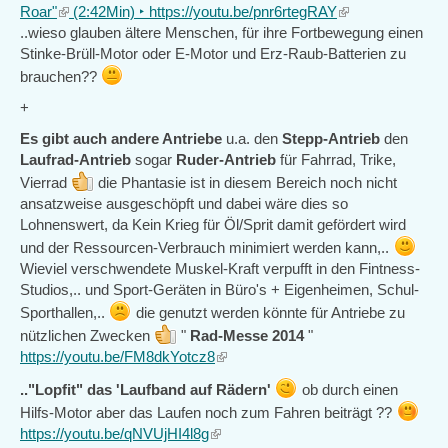
Roar"
(link
(2:42Min) ‣ https://youtu.be/pnr6rtegRAY
(link
..wieso glauben ältere Menschen, für ihre Fortbewegung einen
is
is
Stinke-Brüll-Motor oder E-Motor und Erz-Raub-Batterien zu
external)
external)
brauchen??
+
Es gibt auch andere Antriebe
u.a. den
Stepp-Antrieb
den
Laufrad-Antrieb
sogar
Ruder-Antrieb
für Fahrrad, Trike,
Vierrad
die Phantasie ist in diesem Bereich noch nicht
ansatzweise ausgeschöpft und dabei wäre dies so
Lohnenswert, da Kein Krieg für Öl/Sprit damit gefördert wird
und der Ressourcen-Verbrauch minimiert werden kann,..
Wieviel verschwendete Muskel-Kraft verpufft in den Fintness-
Studios,.. und Sport-Geräten in Büro's + Eigenheimen, Schul-
Sporthallen,..
die genutzt werden könnte für Antriebe zu
nützlichen Zwecken
"
Rad-Messe 2014
"
https://youtu.be/FM8dkYotcz8
(link
is
.."Lopfit" das 'Laufband auf Rädern'
ob durch einen
external)
Hilfs-Motor aber das Laufen noch zum Fahren beiträgt ??
https://youtu.be/qNVUjHI4l8g
(link