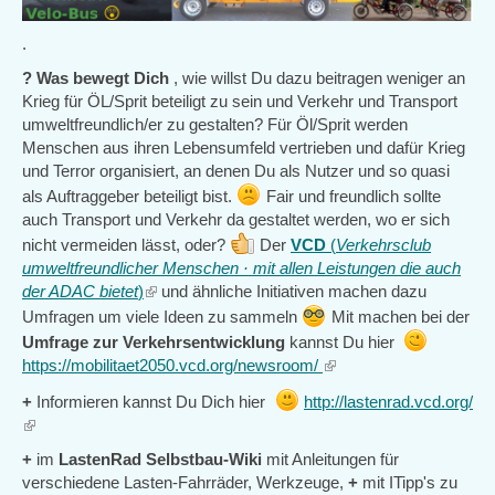
.
? Was bewegt Dich
, wie willst Du dazu beitragen weniger an
Krieg für ÖL/Sprit beteiligt zu sein und Verkehr und Transport
umweltfreundlich/er zu gestalten? Für Öl/Sprit werden
Menschen aus ihren Lebensumfeld vertrieben und dafür Krieg
und Terror organisiert, an denen Du als Nutzer und so quasi
als Auftraggeber beteiligt bist.
Fair und freundlich sollte
auch Transport und Verkehr da gestaltet werden, wo er sich
nicht vermeiden lässt, oder?
Der
VCD
(
Verkehrsclub
umweltfreundlicher Menschen · mit allen Leistungen die auch
der ADAC bietet
)
(link
und ähnliche Initiativen machen dazu
is
Umfragen um viele Ideen zu sammeln
Mit machen bei der
external)
Umfrage zur Verkehrsentwicklung
kannst Du hier
https://mobilitaet2050.vcd.org/newsroom/
(link
is
+
Informieren kannst Du Dich hier
http://lastenrad.vcd.org/
external)
(link
is
+
im
LastenRad Selbstbau-Wiki
mit Anleitungen für
external)
verschiedene Lasten-Fahrräder, Werkzeuge,
+
mit ITipp's zu