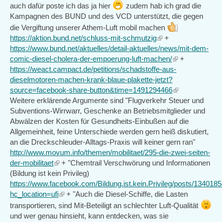
auch dafür poste ich das ja hier
zudem hab ich grad die
Kampagnen des BUND und des VCD unterstützt, die gegen
die Vergiftung unserer Athem-Luft mobil machen
https://aktion.bund.net/schluss-mit-schmutzig
(link
+
https://www.bund.net/aktuelles/detail-aktuelles/news/mit-dem-
is
comic-diesel-cholera-der-empoerung-luft-machen/
external)
(link
+
https://weact.campact.de/petitions/schadstoffe-aus-
is
dieselmotoren-machen-krank-blaue-plakette-jetzt?
external)
source=facebook-share-button&time=1491294466
(link
Weitere erklärende Argumente sind "Flugverkehr Steuer und
is
Subventions-Wirrwarr, Geschenke an Betriebsmitglieder und
external)
Abwälzen der Kosten für Gesundheits-Einbußen auf die
Allgemeinheit, feine Unterschiede werden gern heiß diskutiert,
an die Dreckschleuder-Alltags-Praxis will keiner gern ran"
http://www.movum.info/themen/mobilitaet/295-die-zwei-seiten-
der-mobilitaet
(link
+ "Chemtrail Verschwörung und Informationen
(Bildung ist kein Privileg)
is
https://www.facebook.com/Bildung.ist.kein.Privileg/posts/13401
external)
hc_location=ufi
(link
+ "Auch die Diesel-Schiffe, die Lasten
is
transportieren, sind Mit-Beteiligt an schlechter Luft-Qualität
external)
und wer genau hinsieht, kann entdecken, was sie