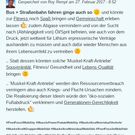
Gespeichert von
Roy Rempt
am 27. Februar 2017 - 8:52
Bus + Straßenbahn fahren ginge auch so
und könnte
zur
Fitness
noch
Spaß
bringen und
Gemeinschaft
erleben
lassen
zudem Abgase vermindern und von der Sucht
nach (Abhängigkeit von) Öl/Sprit befreien, wie auch von dem
Druck, jetzt weltweit für Lithium erpresserische Verträge
aushandeln zu müssen und auch dafür wieder Menschen aus
ihrem Lebensumfeld zu vertreiben
.. Statt dessen könnten solche 'Muskel-Kraft-Antriebe'
Souveränität
, Fitness/ Gesundheit und
Lebens-Qualität
bringen
.. 'Muskel-Kraft-Antriebe' werden den Ressourcenverbrauch
verringern also auch Kriegs- und Flucht-Ursachen mindern.
Die Realisierung dieser Idee/n würde den "öko-sozialen
Fußabdruck" verkleinern und
Generationen-Gerechtigkeit
herstellen.
#PostFossilMobility #MusclePowerFututeMobility #MuskelkraftInividualVerkehr
#MuskelkraftGruppenMobilität #MuskelkraftInividualMobilität #PostFossileMobilität