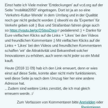
Einst hatte ich Viele meiner 'Entdeckungen' auf vcd.org auf der
Seite "mobilität2050" eingetragen. Dort ist ja an so eine
'Verkehrs-Kultur-Wende' in dem Umfang und in der Qualität
noch gar nicht gedacht worden :{ obwohl es da 'Experten' für
Verkehr geben soll ;) Bus und Straßenban fahren ginge auch
so
https://youtu.be/gcQStsoZnxo
(link
pedalierend :) + Danke für
Eure vielfachen Klicks auf die Links + 'Likes' bei den Videos
is
und freundlichen Kommentare ;) Mit vielfachen Klicks auf die
external)
Links + 'Likes' bei den Videos und freundlichen Kommentaren
schaffen 'wir' die Attraktivität und Bekanntheit solcher
Innovationen zu erhöhen, auch wenn nicht jeder so ein Mobil
kauft.
Heute (2018·11·09) hab ich den Link erneuert, denn er wies
einst auf diese Seite, konnte aber nicht mehr funktionieren,
weil diese Seite ja nach dem Umzug hier her eine andere
Adresse hat.
.. Zudem sind weitere Links zerstört, die ich mal gleich
erneuern werde. :/
Zum Verfassen von Kommentaren bitte
Anmelden
oder
Registrieren
.