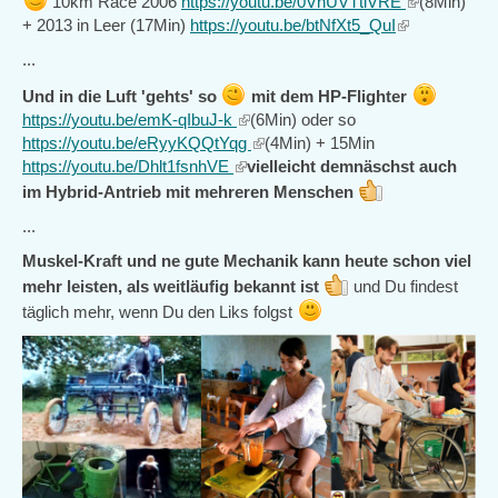
10km Race 2006
https://youtu.be/0VnUVTtiVRE
(8Min)
external)
is
+ 2013 in Leer (17Min)
https://youtu.be/btNfXt5_QuI
(link
external)
is
...
external)
Und in die Luft 'gehts' so
mit dem HP-Flighter
https://youtu.be/emK-qIbuJ-k
(link
(6Min) oder so
https://youtu.be/eRyyKQQtYqg
is
(link
(4Min) + 15Min
https://youtu.be/Dhlt1fsnhVE
(link
external)
vielleicht demnäschst auch
is
is
external)
im Hybrid-Antrieb mit mehreren Menschen
external)
...
Muskel-Kraft und ne gute Mechanik kann heute schon viel
mehr leisten, als weitläufig bekannt ist
und Du findest
täglich mehr, wenn Du den Liks folgst