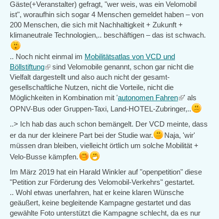
Gäste(+Veranstalter) gefragt, "wer weis, was ein Velomobil
ist", woraufhin sich sogar 4 Menschen gemeldet haben – von
200 Menschen, die sich mit Nachhaltigkeit + Zukunft +
klimaneutrale Technologien,.. beschäftigen – das ist schwach.
.. Noch nicht einmal im
Mobilitätsatlas von VCD und
Böllstiftung
(link
sind Velomobile genannt, schon gar nicht die
Vielfalt dargestellt und also auch nicht der gesamt-
is
gesellschaftliche Nutzen, nicht die Vorteile, nicht die
external)
Möglichkeiten in Kombination mit '
autonomen Fahren
(link
' als
is
OPNV-Bus oder Gruppen-Taxi, Land-HOTEL-Zubringer,..
external)
..> Ich hab das auch schon bemängelt. Der VCD meinte, dass
er da nur der kleinere Part bei der Studie war.
Naja, 'wir'
müssen dran bleiben, vielleicht örtlich um solche Mobilität +
Velo-Busse kämpfen.
Im März 2019 hat ein Harald Winkler auf "openpetition" diese
"Petition zur Förderung des Velomobil-Verkehrs" gestartet.
.. Wohl etwas unerfahren, hat er keine klaren Wünsche
geäußert, keine begleitende Kampagne gestartet und das
gewählte Foto unterstützt die Kampagne schlecht, da es nur