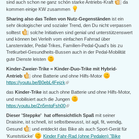
sind auch schon ne ganz schön starke Antriebs-Kraft
da
kommen einige KW zusammen
Sharing also das Teilen von Nutz-Gegenständen
ist ein
sehr ökologischer und sozialer Trend, den Du nicht verpassen
solltest
solche Initiativen sind genial und unterstützenswert
und können bei Verleih vom einfachen Fahrrad über
Lanstenräder, Pedal-Trikes, Familien-Pedal-Quad's bis zu
Tretkurbel-Gesundheits-Bussen auch in der Pedal-Mobilität
gute Dienste leisten
Kinder-Zweier-Trike = Kinder-Duo-Trike mit Hybrid-
Antrieb
ohne Batterie und ohne Hilfs-Motor
https://youtu.be/B0ebL4Fejzk
(link
is
das
Kinder-Trike
ist auch ohne Batterie und ohne Hilfs-Motor,
external)
und mobilisiert auch die Jungen
https:/youtu.be/Zn5mtqFsh00
(link
is
Dieser 'Steppke' hat offensichtlich Spaß
mit seiner
external)
Draisine, ist schnell, ist selbstbewusst, ist agil, fit, wendig,
Gesund
und entdeckt das Bike als auch Sport-Gerät für
'Kunststücke'
Kinder Fahr-Rad (ohne Pedalen) "Bike