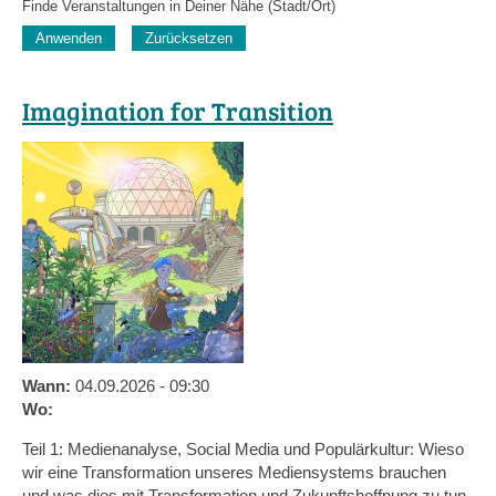
Einheit
Ursprung
Finde Veranstaltungen in Deiner Nähe (Stadt/Ort)
Imagination for Transition
Wann:
04.09.2026 - 09:30
Wo:
Teil 1: Medienanalyse, Social Media und Populärkultur: Wieso
wir eine Transformation unseres Mediensystems brauchen
und was dies mit Transformation und Zukunftshoffnung zu tun