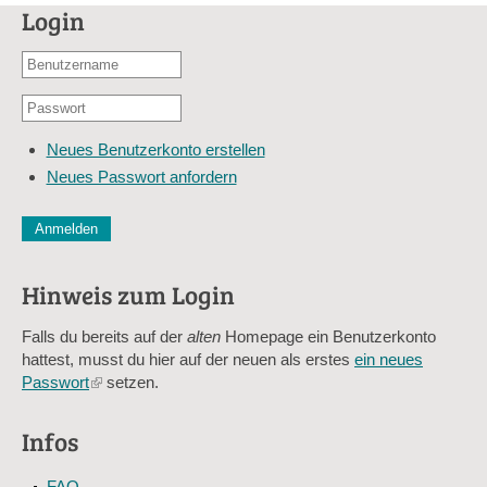
Login
Benutzername
oder
Passwort
E-
*
Mail-
Neues Benutzerkonto erstellen
Adresse
Neues Passwort anfordern
*
CAPTCHA
Diese Sicherheitsfrage überprüft, ob Sie ein menschlicher Besu
verhindert automatisches Spamming.
Hinweis zum Login
Sag mir nicht, wie viele Sternlein stehen
Falls du bereits auf der
alten
Homepage ein Benutzerkonto
hattest, musst du hier auf der neuen als erstes
ein neues
Passwort
(link
setzen.
is
external)
Infos
FAQ