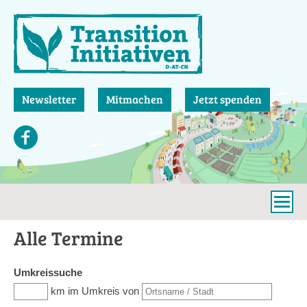
Direkt
zum
Inhalt
Newsletter
Mitmachen
Jetzt spenden
Alle Termine
Umkreissuche
Entfernung
km im Umkreis von